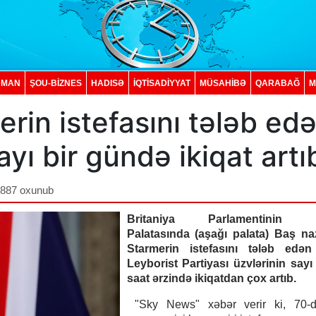
DMAN
ŞOU-BİZNES
HADISƏ
İQTISADIYYAT
MÜSAHİBƏ
QARABAĞ
M
rin istefasını tələb ed
sayı bir gündə ikiqat artı
,887 oxunub
Britaniya Parlamentinin İ
Palatasında (aşağı palata) Baş naz
Starmerin istefasını tələb edə
Leyborist Partiyası üzvlərinin say
saat ərzində ikiqatdan çox artıb.
"Sky News" xəbər verir ki, 70-