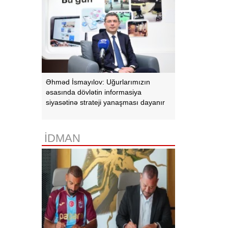
Əhməd İsmayılov: Uğurlarımızın
əsasında dövlətin informasiya
siyasətinə strateji yanaşması dayanır
İDMAN