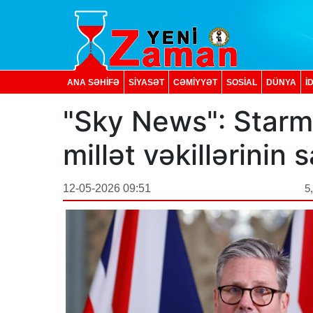
ANA SƏHİFƏ
SİYASƏT
CƏMİYYƏT
SOSIAL
DÜNYA
İ
"Sky News": Starme
millət vəkillərinin 
12-05-2026 09:51
5