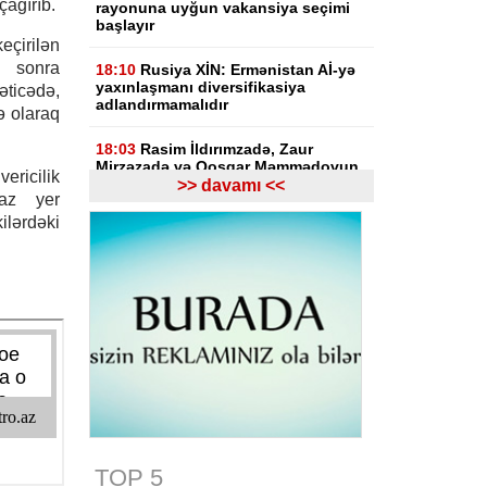
çağırıb.
rayonuna uyğun vakansiya seçimi
başlayır
eçirilən
n sonra
18:10
Rusiya XİN: Ermənistan Aİ-yə
yaxınlaşmanı diversifikasiya
icədə,
adlandırmamalıdır
fə olaraq
18:03
Rasim İldırımzadə, Zaur
Mirzəzadə və Qoşqar Məmmədovun
ricilik
apellyasiya şikayəti üzrə məhkəmə
>> davamı <<
 az yer
başlayıb
ərdəki
17:12
Gürcüstan Gəlirlər Xidməti
azərbaycanlı sürücülərin gömrükdə
saxlanılması məsələsini araşdırır
17:06
"Europol" miqrantların qeyri-
qanuni daşınmasında şübhəli
bilinən suriyalıları saxlayıb
17:01
Zərdabda maşın dirəyə
çırpılıb, ölən və xəsarət alanlar var -
FOTO
TOP 5
16:31
Bu il dövlət büdcəsinə 11,5