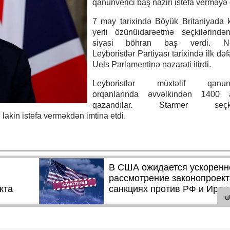
qanunverici baş naziri istefa verməyə 
7 may tarixində Böyük Britaniyada k
yerli özünüidarəetmə seçkilərində
siyasi böhran baş verdi. Nət
Leyboristlər Partiyası tarixində ilk də
Uels Parlamentinə nəzarəti itirdi.
Leyboristlər müxtəlif qanunve
orqanlarında əvvəlkindən 1400
qazandılar. Starmer seçkil
lakin istefa verməkdən imtina etdi.