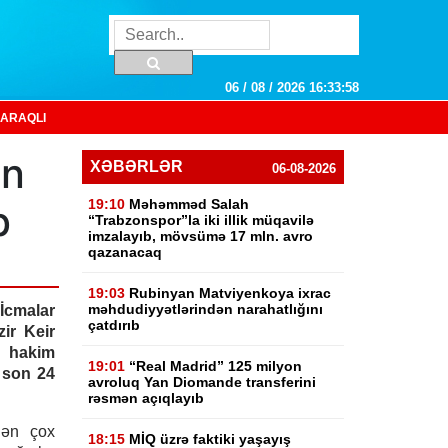
06 / 08 / 2026 16:33:59
ARAQLI
ən
XƏBƏRLƏR
06-08-2026
19:10
Məhəmməd Salah
b
“Trabzonspor”la iki illik müqavilə
imzalayıb, mövsümə 17 mln. avro
qazanacaq
19:03
Rubinyan Matviyenkoya ixrac
məhdudiyyətlərindən narahatlığını
cmalar
çatdırıb
ir Keir
n hakim
19:01
“Real Madrid” 125 milyon
ı son 24
avroluq Yan Diomande transferini
rəsmən açıqlayıb
dən çox
18:15
MİQ üzrə faktiki yaşayış