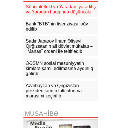
mlrd. manata yaxın vergi daxil olub
Süni intellekt və Yaradan: yaradılış
və Yaradan haqqında düşüncələr
16:04
Tramp zəng etdi - Pentaqonda
təcili iclas təyin olundu
Bank “BTB”nin lisenziyası ləğv
edilib
15:53
Ceyhun Bayramov: Rusiya və
Ukrayna arasındakı hərbi
əməliyyatlar ən qısa zamanda
Sadır Japarov İlham Əliyevi
dayandırılmalıdır
Qırğızıstanın ali dövlət mükafatı –
"Manas" ordeni ilə təltif edib
15:41
İranda “Mossad”la əlaqəli 20-
dən çox şəxsin saxlanıldığı bildirilir
ƏƏSMN sosial məzuniyyətin
kimlərə şamil edilməsinə aydınlıq
15:26
gətirib
Kiyevdə Azərbaycan və
Ukrayna xarici işlər nazirlərinin
görüşü olub
Azərbaycan və Qırğızıstan
prezidentlərinin təltifolunma
15:14
Ceyhun Bayramov Ukraynada
mərasimi keçirilib
Azərbaycan Xalq Cümhuriyyətinin
diplomatik irsinə aid arxiv sənədləri
ilə tanış olub
MÜSAHİBƏ