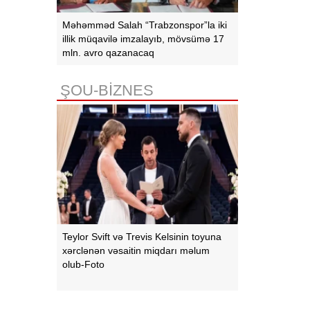
Məhəmməd Salah “Trabzonspor”la iki
illik müqavilə imzalayıb, mövsümə 17
mln. avro qazanacaq
ŞOU-BİZNES
Teylor Svift və Trevis Kelsinin toyuna
xərclənən vəsaitin miqdarı məlum
olub-Foto