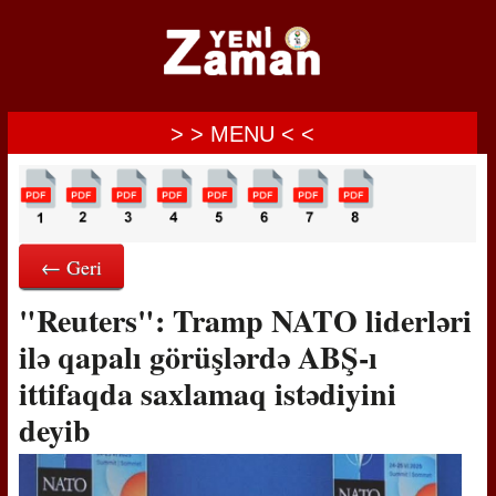
> > MENU < <
← Geri
"Reuters": Tramp NATO liderləri
ilə qapalı görüşlərdə ABŞ-ı
ittifaqda saxlamaq istədiyini
deyib