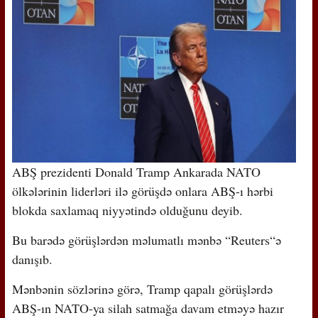
ABŞ prezidenti Donald Tramp Ankarada NATO
ölkələrinin liderləri ilə görüşdə onlara ABŞ-ı hərbi
blokda saxlamaq niyyətində olduğunu deyib.
Bu barədə görüşlərdən məlumatlı mənbə “Reuters“ə
danışıb.
Mənbənin sözlərinə görə, Tramp qapalı görüşlərdə
ABŞ-ın NATO-ya silah satmağa davam etməyə hazır