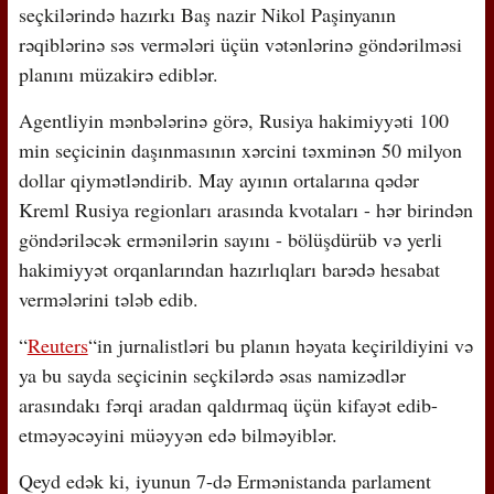
seçkilərində hazırkı Baş nazir Nikol Paşinyanın
rəqiblərinə səs vermələri üçün vətənlərinə göndərilməsi
planını müzakirə ediblər.
Agentliyin mənbələrinə görə, Rusiya hakimiyyəti 100
min seçicinin daşınmasının xərcini təxminən 50 milyon
dollar qiymətləndirib. May ayının ortalarına qədər
Kreml Rusiya regionları arasında kvotaları - hər birindən
göndəriləcək ermənilərin sayını - bölüşdürüb və yerli
hakimiyyət orqanlarından hazırlıqları barədə hesabat
vermələrini tələb edib.
“
Reuters
“in jurnalistləri bu planın həyata keçirildiyini və
ya bu sayda seçicinin seçkilərdə əsas namizədlər
arasındakı fərqi aradan qaldırmaq üçün kifayət edib-
etməyəcəyini müəyyən edə bilməyiblər.
Qeyd edək ki, iyunun 7-də Ermənistanda parlament