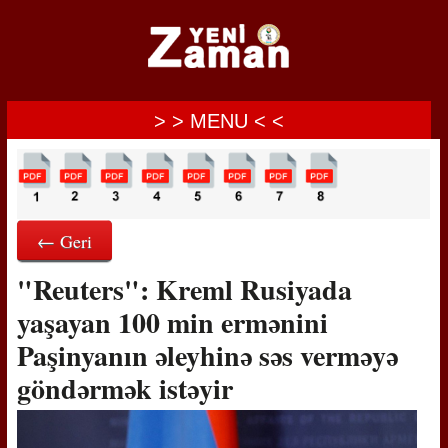
> > MENU < <
← Geri
"Reuters": Kreml Rusiyada
yaşayan 100 min ermənini
Paşinyanın əleyhinə səs verməyə
göndərmək istəyir