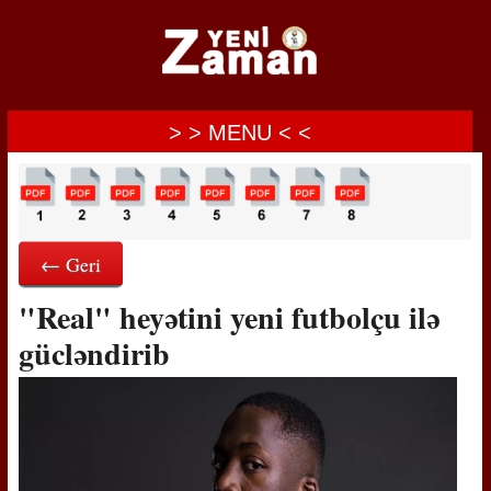
> > MENU < <
← Geri
"Real" heyətini yeni futbolçu ilə
gücləndirib