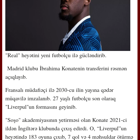
"Real" heyətini yeni futbolçu ilə gücləndirib.
Madrid klubu İbrahima Konatenin transferini rəsmən
açıqlayıb.
Fransalı müdafiəçi ilə 2030-cu ilin yayına qədər
müqavilə imzalanıb. 27 yaşlı futbolçu son olaraq
"Liverpul"un formasını geyinib.
"Soşo" akademiyasının yetirməsi olan Konate 2021-ci
ildən İngiltərə klubunda çıxış edirdi. O, “Liverpul”un
heyətində 183 oyuna çıxıb, 7 qol və 4 məhsuldar ötürmə