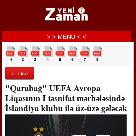
> > MENU < <
← Geri
"Qarabağ" UEFA Avropa
Liqasının I təsnifat mərhələsində
İslandiya klubu ilə üz-üzə gələcək