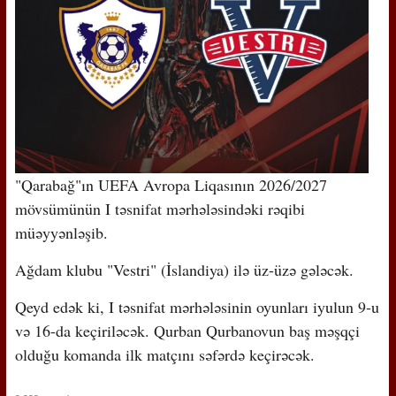
"Qarabağ"ın UEFA Avropa Liqasının 2026/2027
mövsümünün I təsnifat mərhələsindəki rəqibi
müəyyənləşib.
Ağdam klubu "Vestri" (İslandiya) ilə üz-üzə gələcək.
Qeyd edək ki, I təsnifat mərhələsinin oyunları iyulun 9-u
və 16-da keçiriləcək. Qurban Qurbanovun baş məşqçi
olduğu komanda ilk matçını səfərdə keçirəcək.