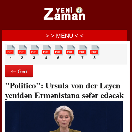
> > MENU < <
← Geri
"Politico": Ursula von der Leyen
yenidən Ermənistana səfər edəcək