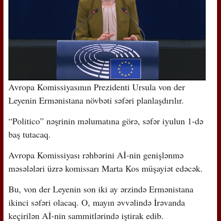
Avropa Komissiyasının Prezidenti Ursula von der
Leyenin Ermənistana növbəti səfəri planlaşdırılır.
“Politico” nəşrinin məlumatına görə, səfər iyulun 1-də
baş tutacaq.
Avropa Komissiyası rəhbərini Aİ-nin genişlənmə
məsələləri üzrə komissarı Marta Kos müşayiət edəcək.
Bu, von der Leyenin son iki ay ərzində Ermənistana
ikinci səfəri olacaq. O, mayın əvvəlində İrəvanda
keçirilən Aİ-nin sammitlərində iştirak edib.