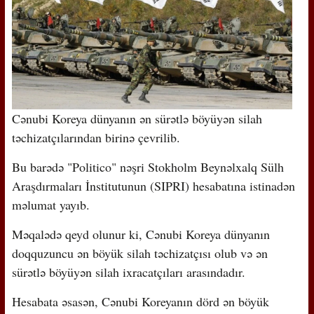
Cənubi Koreya dünyanın ən sürətlə böyüyən silah
təchizatçılarından birinə çevrilib.
Bu barədə "Politico" nəşri Stokholm Beynəlxalq Sülh
Araşdırmaları İnstitutunun (SIPRI) hesabatına istinadən
məlumat yayıb.
Məqalədə qeyd olunur ki, Cənubi Koreya dünyanın
doqquzuncu ən böyük silah təchizatçısı olub və ən
sürətlə böyüyən silah ixracatçıları arasındadır.
Hesabata əsasən, Cənubi Koreyanın dörd ən böyük