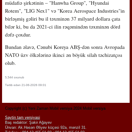
müdafiə şirkətinin – "Hanwha Group", "Hyundai
Rotem", "LIG Nex1" və "Korea Aerospace Industries"in
birləşmiş gəliri bu il təxminən 37 milyard dollara çata
bilər ki, bu da 2021-ci ilin rəqəmindən təxminən dörd
dəfə çoxdur.
Bundan əlavə, Cənubi Koreya ABŞ-dən sonra Avropada
NATO üzv ölkələrinə ikinci ən böyük silah təchizatçısı
olub.
5,544 oxunub
Tərtib edən 21-06-2026 09:01
Copyright (c) Yeni Zaman Mobil versiya 2024 Mobil versiya
Saytin tam versiyasi
Baş redaktor: Şakir Ağayev
Ünvan: Ak.Həsən Əliyev küçəsi 92a, mənzil 31.