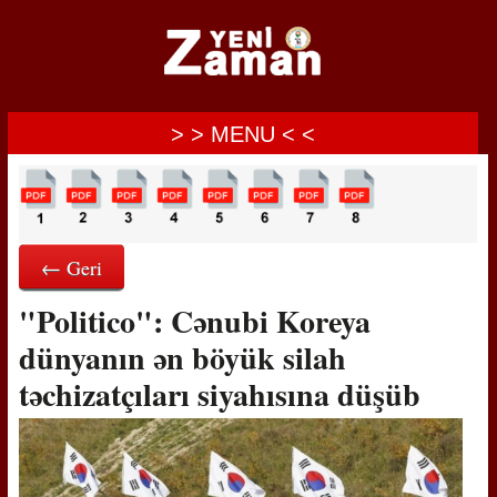
> > MENU < <
← Geri
"Politico": Cənubi Koreya
dünyanın ən böyük silah
təchizatçıları siyahısına düşüb