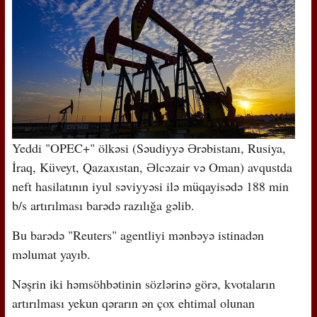
Yeddi "OPEC+" ölkəsi (Səudiyyə Ərəbistanı, Rusiya,
İraq, Küveyt, Qazaxıstan, Əlcəzair və Oman) avqustda
neft hasilatının iyul səviyyəsi ilə müqayisədə 188 min
b/s artırılması barədə razılığa gəlib.
Bu barədə "Reuters" agentliyi mənbəyə istinadən
məlumat yayıb.
Nəşrin iki həmsöhbətinin sözlərinə görə, kvotaların
artırılması yekun qərarın ən çox ehtimal olunan