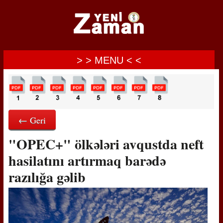
> > MENU < <
← Geri
"OPEC+" ölkələri avqustda neft
hasilatını artırmaq barədə
razılığa gəlib