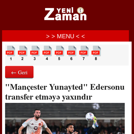
> > MENU < <
← Geri
"Mançester Yunayted" Edersonu
transfer etməyə yaxındır