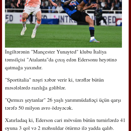
İngiltərənin "Mançester Yunayted" klubu İtaliya
təmsilçisi "Atalanta"da çıxış edən Edersonu heyətinə
qatmağa yaxındır.
"Sportitalia" nəşri xəbər verir ki, tərəflər bütün
məsələlərdə razılığa gəliblər.
"Qırmızı şeytanlar" 26 yaşlı yarımmüdafiəçi üçün qarşı
tərəfə 50 milyon avro ödəyəcək.
Xatırladaq ki, Ederson cari mövsüm bütün turnirlərdə 41
oyuna 3 qol və 2 məhsuldar ötürmə ilə yadda qalıb.