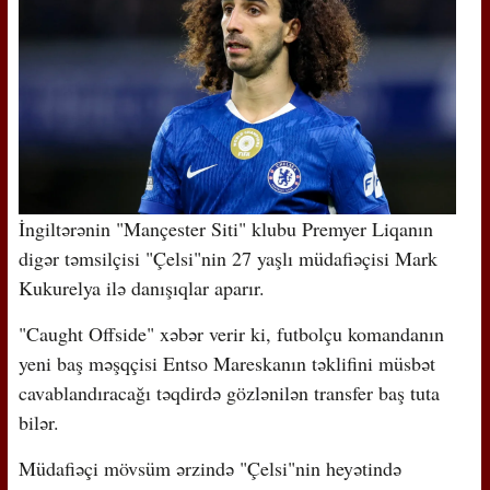
İngiltərənin "Mançester Siti" klubu Premyer Liqanın
digər təmsilçisi "Çelsi"nin 27 yaşlı müdafiəçisi Mark
Kukurelya ilə danışıqlar aparır.
"Caught Offside" xəbər verir ki, futbolçu komandanın
yeni baş məşqçisi Entso Mareskanın təklifini müsbət
cavablandıracağı təqdirdə gözlənilən transfer baş tuta
bilər.
Müdafiəçi mövsüm ərzində "Çelsi"nin heyətində