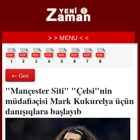
> > MENU < <
← Geri
"Mançester Siti" "Çelsi"nin
müdafiəçisi Mark Kukurelya üçün
danışıqlara başlayıb