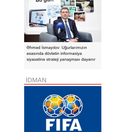
Əhməd İsmayılov: Uğurlarımızın
əsasında dövlətin informasiya
siyasətinə strateji yanaşması dayanır
İDMAN