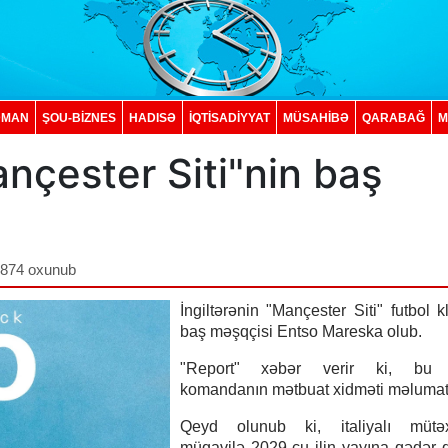
DMAN
ŞOU-BİZNES
HADISƏ
İQTISADIYYAT
MÜSAHİBƏ
QARABAĞ
M
nçester Siti"nin baş
,874 oxunub
İngiltərənin "Mançester Siti" futbol 
baş məşqçisi Entso Mareska olub.
"Report" xəbər verir ki, bu 
komandanın mətbuat xidməti məlumat
Qeyd olunub ki, italiyalı mütəx
müqavilə 2029-cu ilin yayına qədər