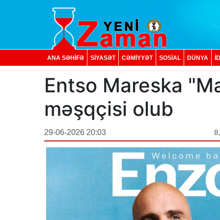
ANA SƏHİFƏ
SİYASƏT
CƏMİYYƏT
SOSIAL
DÜNYA
İ
Entso Mareska "Ma
məşqçisi olub
29-06-2026 20:03
8