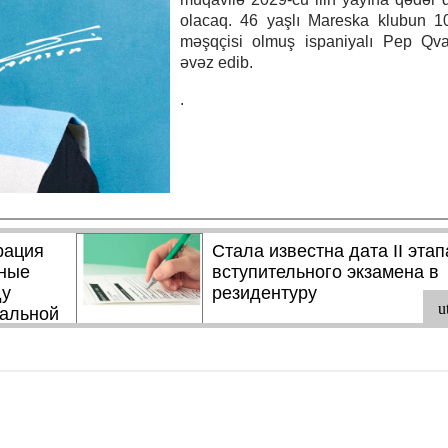
olacaq. 46 yaşlı Mareska klubun 10
məşqçisi olmuş ispaniyalı Pep Qvar
əvəz edib.
.