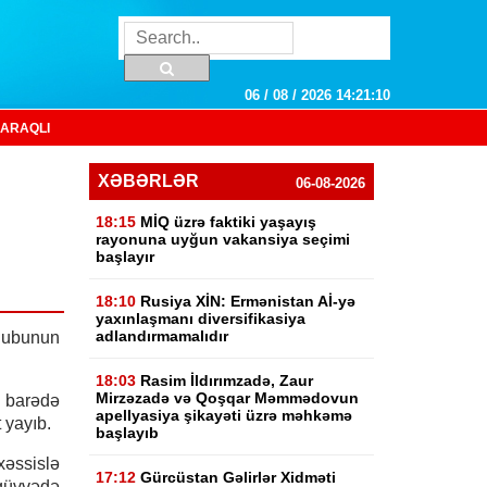
06 / 08 / 2026 14:21:11
ARAQLI
XƏBƏRLƏR
06-08-2026
18:15
MİQ üzrə faktiki yaşayış
rayonuna uyğun vakansiya seçimi
başlayır
18:10
Rusiya XİN: Ermənistan Aİ-yə
yaxınlaşmanı diversifikasiya
adlandırmamalıdır
klubunun
18:03
Rasim İldırımzadə, Zaur
Mirzəzadə və Qoşqar Məmmədovun
barədə
apellyasiya şikayəti üzrə məhkəmə
 yayıb.
başlayıb
əssislə
17:12
Gürcüstan Gəlirlər Xidməti
 qüvvədə