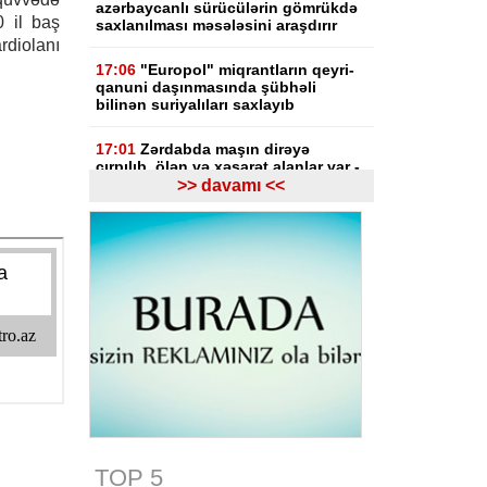
azərbaycanlı sürücülərin gömrükdə
 il baş
saxlanılması məsələsini araşdırır
diolanı
17:06
"Europol" miqrantların qeyri-
qanuni daşınmasında şübhəli
bilinən suriyalıları saxlayıb
17:01
Zərdabda maşın dirəyə
çırpılıb, ölən və xəsarət alanlar var -
FOTO
>> davamı <<
16:31
Bu il dövlət büdcəsinə 11,5
mlrd. manata yaxın vergi daxil olub
16:04
Tramp zəng etdi - Pentaqonda
təcili iclas təyin olundu
15:53
Ceyhun Bayramov: Rusiya və
Ukrayna arasındakı hərbi
əməliyyatlar ən qısa zamanda
dayandırılmalıdır
15:41
İranda “Mossad”la əlaqəli 20-
dən çox şəxsin saxlanıldığı bildirilir
TOP 5