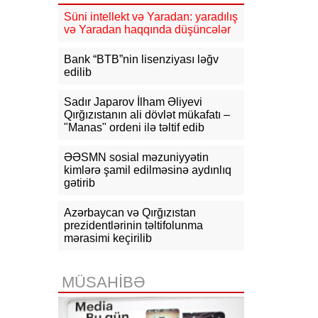
15:26
Kiyevdə Azərbaycan və
Süni intellekt və Yaradan: yaradılış
Ukrayna xarici işlər nazirlərinin
və Yaradan haqqında düşüncələr
görüşü olub
Bank “BTB”nin lisenziyası ləğv
15:14
Ceyhun Bayramov Ukraynada
edilib
Azərbaycan Xalq Cümhuriyyətinin
diplomatik irsinə aid arxiv sənədləri
ilə tanış olub
Sadır Japarov İlham Əliyevi
Qırğızıstanın ali dövlət mükafatı –
"Manas" ordeni ilə təltif edib
15:02
İbrahim Kalın Suriyanın xarici
işlər naziri ilə regional məsələləri
müzakirə edib
ƏƏSMN sosial məzuniyyətin
kimlərə şamil edilməsinə aydınlıq
15:00
gətirib
Novruzəli Aslanov İsmayıllıda
növbəti dəfə vətəndaşları qəbul
edib
-Fotolar
Azərbaycan və Qırğızıstan
prezidentlərinin təltifolunma
mərasimi keçirilib
14:51
Ceyhun Bayramov İrpen
şəhərinə gedib
MÜSAHİBƏ