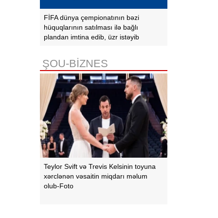
FİFA dünya çempionatının bəzi
hüquqlarının satılması ilə bağlı
plandan imtina edib, üzr istəyib
ŞOU-BİZNES
Teylor Svift və Trevis Kelsinin toyuna
xərclənən vəsaitin miqdarı məlum
olub-Foto