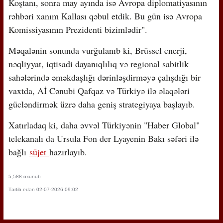
Koştanı, sonra may ayında isə Avropa diplomatiyasının
rəhbəri xanım Kallası qəbul etdik. Bu gün isə Avropa
Komissiyasının Prezidenti bizimlədir".
Məqalənin sonunda vurğulanıb ki, Brüssel enerji,
nəqliyyat, iqtisadi dayanıqlılıq və regional sabitlik
sahələrində əməkdaşlığı dərinləşdirməyə çalışdığı bir
vaxtda, Aİ Cənubi Qafqaz və Türkiyə ilə əlaqələri
gücləndirmək üzrə daha geniş strategiyaya başlayıb.
Xatırladaq ki, daha əvvəl Türkiyənin "Haber Global"
telekanalı da Ursula Fon der Lyayenin Bakı səfəri ilə
bağlı
süjet
hazırlayıb.
5,588 oxunub
Tərtib edən 02-07-2026 09:02