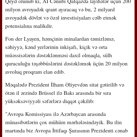
Qeyd olunub ki, Aİ Cənubi Qafqazda layihələr üçün 200
milyon avroyadək qrant ayıracaq və bu, 2 milyard
avroyadək dövlət və özəl investisiyaları cəlb etmək
potensialına malikdir.
Fon der Lyayen, həmçinin minalardan təmizləmə,
səhiyyə, kənd yerlərinin inkişafı, kiçik və orta
müəssisələrin dəstəklənməsi daxil olmaqla, sülh
quruculuğu təşəbbüslərini dəstəkləmək üçün 20 milyon
avroluq proqram elan edib.
Məqalədə Prezident İlham Əliyevdən sitat gətirilib və
ötən il ərzində Brüssel ilə Bakı arasında bir sıra
yüksəksəviyyəli səfərlərə diqqət çəkilib:
"Avropa Komissiyası ilə Azərbaycan arasında
münasibətlərin çox mühüm mərhələsindəyik. Bu ilin
martında biz Avropa İttifaqı Şurasının Prezidenti cənab