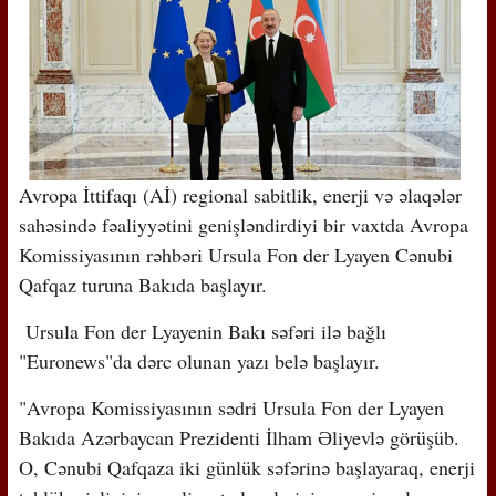
Avropa İttifaqı (Aİ) regional sabitlik, enerji və əlaqələr
sahəsində fəaliyyətini genişləndirdiyi bir vaxtda Avropa
Komissiyasının rəhbəri Ursula Fon der Lyayen Cənubi
Qafqaz turuna Bakıda başlayır.
Ursula Fon der Lyayenin Bakı səfəri ilə bağlı
"Euronews"da dərc olunan yazı belə başlayır.
"Avropa Komissiyasının sədri Ursula Fon der Lyayen
Bakıda Azərbaycan Prezidenti İlham Əliyevlə görüşüb.
O, Cənubi Qafqaza iki günlük səfərinə başlayaraq, enerji