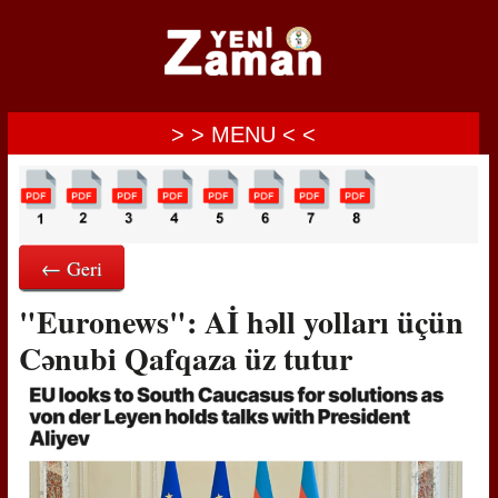
> > MENU < <
← Geri
"Euronews": Aİ həll yolları üçün
Cənubi Qafqaza üz tutur