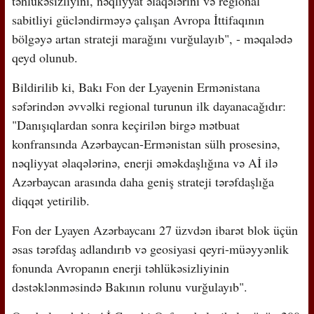
təhlükəsizliyini, nəqliyyat əlaqələrini və regional
sabitliyi gücləndirməyə çalışan Avropa İttifaqının
bölgəyə artan strateji marağını vurğulayıb", - məqalədə
qeyd olunub.
Bildirilib ki, Bakı Fon der Lyayenin Ermənistana
səfərindən əvvəlki regional turunun ilk dayanacağıdır:
"Danışıqlardan sonra keçirilən birgə mətbuat
konfransında Azərbaycan-Ermənistan sülh prosesinə,
nəqliyyat əlaqələrinə, enerji əməkdaşlığına və Aİ ilə
Azərbaycan arasında daha geniş strateji tərəfdaşlığa
diqqət yetirilib.
Fon der Lyayen Azərbaycanı 27 üzvdən ibarət blok üçün
əsas tərəfdaş adlandırıb və geosiyasi qeyri-müəyyənlik
fonunda Avropanın enerji təhlükəsizliyinin
dəstəklənməsində Bakının rolunu vurğulayıb".