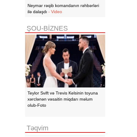
Neymar rəqib komandanın rəhbərləri
ilə dalaşdı
- Video
ŞOU-BİZNES
Teylor Svift və Trevis Kelsinin toyuna
xərclənən vəsaitin miqdarı məlum
olub-Foto
Təqvim