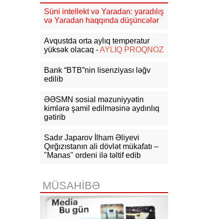
16:10
Hikmət Hacıyev: Azərbaycan
Ermənistanla sülh prosesini əməli
Süni intellekt və Yaradan: yaradılış
addımlarla sübut edib
və Yaradan haqqında düşüncələr
15:59
Abbas Əraqçi Pakistana səfər
Avqustda orta aylıq temperatur
edəcək
yüksək olacaq -
AYLIQ PROQNOZ
15:49
Küləkli hava şəraiti ilə bağlı
Bank “BTB”nin lisenziyası ləğv
sarı xəbərdarlıq verilib
edilib
15:26
Sibiqa: Şimali Koreya raket
kompleksləri Ukrayna üçün qanuni
ƏƏSMN sosial məzuniyyətin
hədəf olacaq
kimlərə şamil edilməsinə aydınlıq
gətirib
15:18
Pezeşkian HAMAS-ın yeni
liderinə İranın dəstəyini açıqlayıb:
Sadır Japarov İlham Əliyevi
Fələstin Tehranın gündəmində qalır
Qırğızıstanın ali dövlət mükafatı –
"Manas" ordeni ilə təltif edib
MÜSAHİBƏ