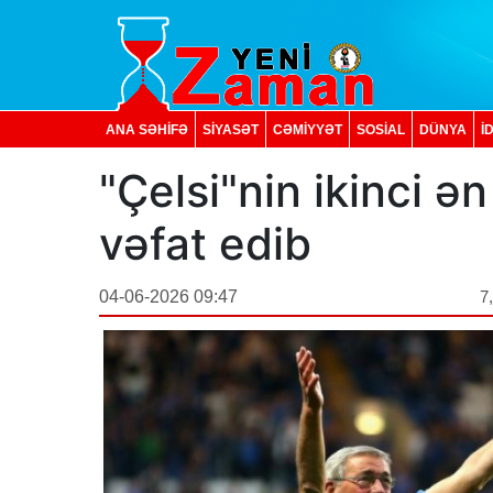
ANA SƏHİFƏ
SİYASƏT
CƏMİYYƏT
SOSIAL
DÜNYA
İ
"Çelsi"nin ikinci ə
vəfat edib
04-06-2026 09:47
7