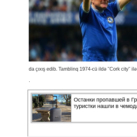
da çıxış edib. Tamblinq 1974-cü ildə "Cork city" il
.