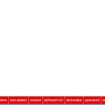
DMAN
ŞOU-BİZNES
HADISƏ
İQTISADIYYAT
MÜSAHİBƏ
QARABAĞ
M