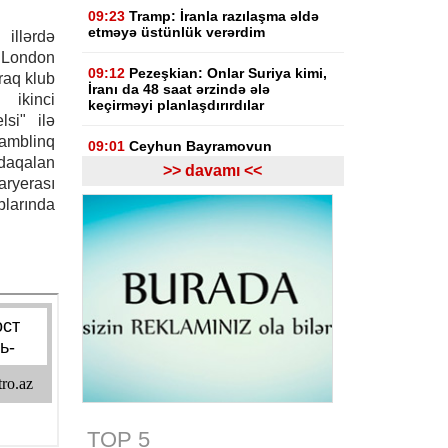
09:23
Tramp: İranla razılaşma əldə
etməyə üstünlük verərdim
llərdə
, London
09:12
Pezeşkian: Onlar Suriya kimi,
raq klub
İranı da 48 saat ərzində ələ
a ikinci
keçirməyi planlaşdırırdılar
lsi" ilə
amblinq
09:01
Ceyhun Bayramovun
aqalan
Ukraynaya rəsmi səfəri başlayıb
>> davamı <<
aryerası
05-08-2026
ublarında
16:47
Ukraynanın ABŞ-dakı keçmiş
səfirinə yeni ittiham irəli sürülüb
16:46
Makron: Rusiyaya qarşı
sanksiyaları gücləndirəcəyik
16:25
Azərbaycan və Qazaxıstan
Transxəzər Fiber-Optik Kabel
Xəttinin çəkilişini başa çatdırıb
İnfrastruktur
TOP 5