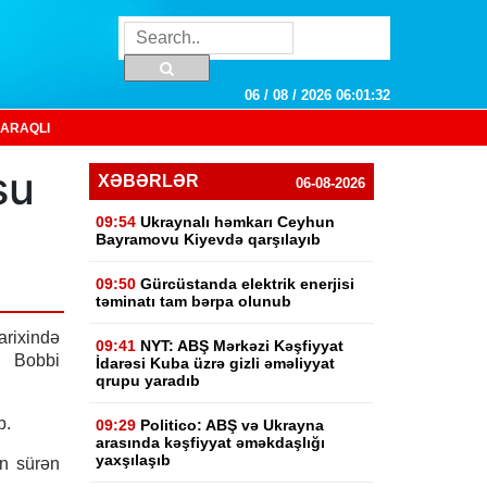
06 / 08 / 2026 06:01:33
ARAQLI
su
XƏBƏRLƏR
06-08-2026
09:54
Ukraynalı həmkarı Ceyhun
Bayramovu Kiyevdə qarşılayıb
09:50
Gürcüstanda elektrik enerjisi
təminatı tam bərpa olunub
arixində
09:41
NYT: ABŞ Mərkəzi Kəşfiyyat
n Bobbi
İdarəsi Kuba üzrə gizli əməliyyat
qrupu yaradıb
b.
09:29
Politico: ABŞ və Ukrayna
arasında kəşfiyyat əməkdaşlığı
yaxşılaşıb
n sürən