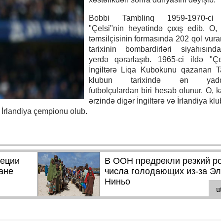
Bobbi Tamblinq 1959-1970-ci i
"Çelsi"nin heyətində çıxış edib. O
təmsilçisinin formasında 202 qol vura
tarixinin bombardirləri siyahısınd
yerdə qərarlaşıb. 1965-ci ildə "Çe
İngiltərə Liqa Kubokunu qazanan T
klubun tarixində ən yadd
futbolçulardan biri hesab olunur. O, k
ərzində digər İngiltərə və İrlandiya kl
ə İrlandiya çempionu olub.