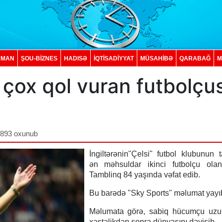
DMAN
ŞOU-BİZNES
HADISƏ
İQTISADIYYAT
MÜSAHİBƏ
QARABAĞ
M
n çox qol vuran futbolçu
,893 oxunub
İngiltərənin"Çelsi" futbol klubunun t
ən məhsuldar ikinci futbolçu ola
Tamblinq 84 yaşında vəfat edib.
Bu barədə "Sky Sports" məlumat yayı
Məlumata görə, sabiq hücumçu uzu
xəstəlikdən sonra dünyasını dəyişib.