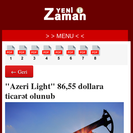
> > MENU < <
← Geri
"Azeri Light" 86,55 dollara
ticarət olunub