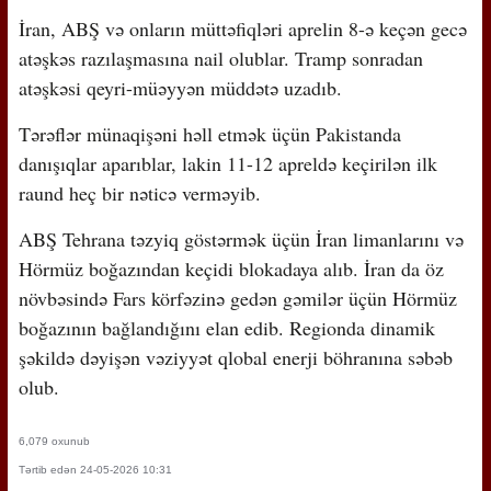
İran, ABŞ və onların müttəfiqləri aprelin 8-ə keçən gecə
atəşkəs razılaşmasına nail olublar. Tramp sonradan
atəşkəsi qeyri-müəyyən müddətə uzadıb.
Tərəflər münaqişəni həll etmək üçün Pakistanda
danışıqlar aparıblar, lakin 11-12 apreldə keçirilən ilk
raund heç bir nəticə verməyib.
ABŞ Tehrana təzyiq göstərmək üçün İran limanlarını və
Hörmüz boğazından keçidi blokadaya alıb. İran da öz
növbəsində Fars körfəzinə gedən gəmilər üçün Hörmüz
boğazının bağlandığını elan edib. Regionda dinamik
şəkildə dəyişən vəziyyət qlobal enerji böhranına səbəb
olub.
6,079 oxunub
Tərtib edən 24-05-2026 10:31