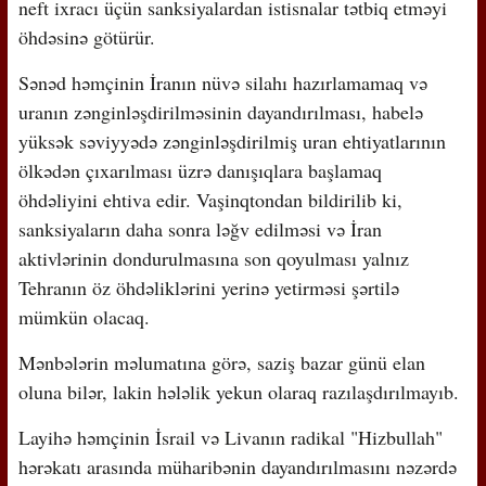
neft ixracı üçün sanksiyalardan istisnalar tətbiq etməyi
öhdəsinə götürür.
Sənəd həmçinin İranın nüvə silahı hazırlamamaq və
uranın zənginləşdirilməsinin dayandırılması, habelə
yüksək səviyyədə zənginləşdirilmiş uran ehtiyatlarının
ölkədən çıxarılması üzrə danışıqlara başlamaq
öhdəliyini ehtiva edir. Vaşinqtondan bildirilib ki,
sanksiyaların daha sonra ləğv edilməsi və İran
aktivlərinin dondurulmasına son qoyulması yalnız
Tehranın öz öhdəliklərini yerinə yetirməsi şərtilə
mümkün olacaq.
Mənbələrin məlumatına görə, saziş bazar günü elan
oluna bilər, lakin hələlik yekun olaraq razılaşdırılmayıb.
Layihə həmçinin İsrail və Livanın radikal "Hizbullah"
hərəkatı arasında müharibənin dayandırılmasını nəzərdə