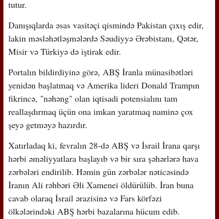
tutur.
Danışıqlarda əsas vasitəçi qismində Pakistan çıxış edir,
lakin məsləhətləşmələrdə Səudiyyə Ərəbistanı, Qətər,
Misir və Türkiyə də iştirak edir.
Portalın bildirdiyinə görə, ABŞ İranla münasibətləri
yenidən başlatmaq və Amerika lideri Donald Trampın
fikrincə, "nəhəng" olan iqtisadi potensialını tam
reallaşdırmaq üçün ona imkan yaratmaq naminə çox
şeyə getməyə hazırdır.
Xatırladaq ki, fevralın 28-də ABŞ və İsrail İrana qarşı
hərbi əməliyyatlara başlayıb və bir sıra şəhərlərə hava
zərbələri endirilib. Həmin gün zərbələr nəticəsində
İranın Ali rəhbəri Əli Xamenei öldürülüb. İran buna
cavab olaraq İsrail ərazisinə və Fars körfəzi
ölkələrindəki ABŞ hərbi bazalarına hücum edib.