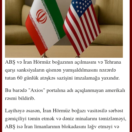
ABŞ və İran Hörmüz boğazının açılmasını və Tehrana
qarşı sanksiyaların qismən yumşaldılmasını nəzərdə
tutan 60 günlük atəşkəs sazişini imzalamağa yaxındır.
Bu barədə "Axios" portalına adı açıqlanmayan amerikalı
rəsmi bildirib.
Layihəyə əsasən, İran Hörmüz boğazı vasitəsilə sərbəst
gəmiçiliyi təmin etmək və dəniz minalarını təmizləməyi,
ABŞ isə İran limanlarının blokadasını ləğv etməyi və