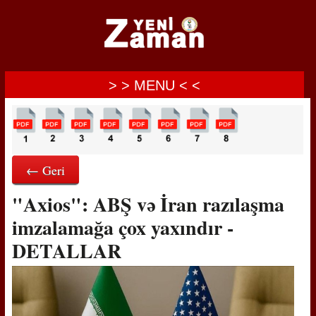
> > MENU < <
← Geri
"Axios": ABŞ və İran razılaşma
imzalamağa çox yaxındır -
DETALLAR