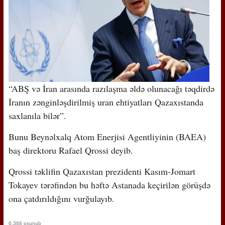
“ABŞ və İran arasında razılaşma əldə olunacağı təqdirdə
İranın zənginləşdirilmiş uran ehtiyatları Qazaxıstanda
saxlanıla bilər”.
Bunu Beynəlxalq Atom Enerjisi Agentliyinin (BAEA)
baş direktoru Rafael Qrossi deyib.
Qrossi təklifin Qazaxıstan prezidenti Kasım-Jomart
Tokayev tərəfindən bu həftə Astanada keçirilən görüşdə
ona çatdırıldığını vurğulayıb.
6,368 oxunub