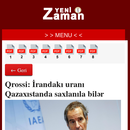
> > MENU < <
← Geri
Qrossi: İrandakı uranı
Qazaxıstanda saxlanıla bilər