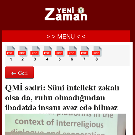
> > MENU < <
← Geri
QMİ sədri: Süni intellekt zəkalı
olsa da, ruhu olmadığından
ibadətdə insanı əvəz edə bilməz