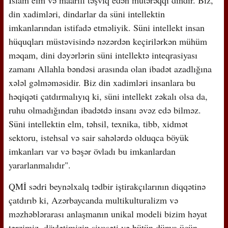
din xadimləri, dindarlar da süni intellektin
imkanlarından istifadə etməliyik. Süni intellekt insan
hüquqları müstəvisində nəzərdən keçirilərkən mühüm
məqam, dini dəyərlərin süni intellektə inteqrasiyası
zamanı Allahla bəndəsi arasında olan ibadət azadlığına
xələl gəlməməsidir. Biz din xadimləri insanlara bu
həqiqəti çatdırmalıyıq ki, süni intellekt zəkalı olsa da,
ruhu olmadığından ibadətdə insanı əvəz edə bilməz.
Süni intellektin elm, təhsil, texnika, tibb, xidmət
sektoru, istehsal və sair sahələrdə olduqca böyük
imkanları var və bəşər övladı bu imkanlardan
yararlanmalıdır".
QMİ sədri beynəlxalq tədbir iştirakçılarının diqqətinə
çatdırıb ki, Azərbaycanda multikulturalizm və
məzhəblərarası anlaşmanın unikal modeli bizim həyat
tərzimiz, dövlətimizin siyasəti və bütün dünya üçün