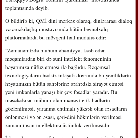
toplantısında deyib.
O bildirib ki, QMİ dini mərkəz olaraq, dinlərarası dialoq
və əməkdaşlıq müstəvisində bütün beynəlxalq
platformalarda bu mövqeni fəal müdafiə edir:
"Zəmanəmizdə mühüm əhəmiyyət kəsb edən
məqamlardan biri də süni intellekt fenomeninin
həyatımıza nüfuz etməsi ilə bağlıdır. Rəqəmsal
texnologiyaların hədsiz inkişafı dövründə bu yeniliklərin
həyatımızın bütün sahələrinə sərhədsiz sirayət etməsi
yeni imkanlarla yanaşı bir çox fəsadlar yaradır. Bu
məsələdə ən mühüm olan mənəvi-etik hədlərin
gözlənilməsi, yaranma ehtimalı yüksək olan fəsadların
önlənməsi və ən əsası, şəri-dini hökmlərin verilməsi
zamanı insan intellektinə üstünlük verilməsidir.
İslam elm və maarifi təşviq edən mütərəqqi dindir. Biz,