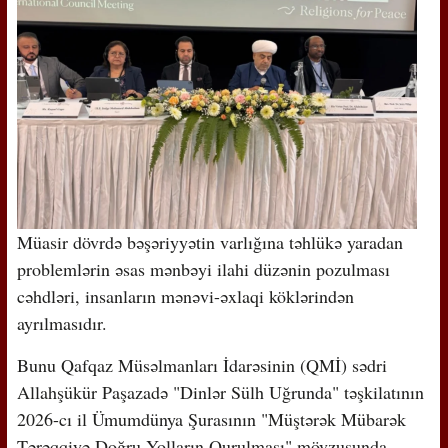
Müasir dövrdə bəşəriyyətin varlığına təhlükə yaradan
problemlərin əsas mənbəyi ilahi düzənin pozulması
cəhdləri, insanların mənəvi-əxlaqi köklərindən
ayrılmasıdır.
Bunu Qafqaz Müsəlmanları İdarəsinin (QMİ) sədri
Allahşükür Paşazadə "Dinlər Sülh Uğrunda" təşkilatının
2026-cı il Ümumdünya Şurasının "Müştərək Mübarək
Tərəqqiyə Doğru Yolların Qurulması" mövzusunda