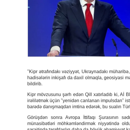
"Kipr ətrafındakı vəziyyət, Ukraynadakı müharib
hadisələrin inkişafı da daxil olmaqla, geosiyasi m
bildirib.
Kipr mövzusunu şərh edən Qill xatırladıb ki, Aİ B
irəlilətmək üçün "yenidən canlanan impulsdan" ist
barədə danışmaqdan imtina edərək, bu sualın Tür
Görüşdən sonra Avropa İttifaqı Şurasının sədr
münasibətləri möhkəmləndirmək niyyətində olduql
şəraitində tərəfdaşlıq daha da böyük əhəmiyyət k