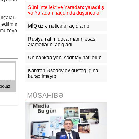
güclənəcək -
XƏBƏRDARLIQ
Süni intellekt və Yaradan: yaradılış
və Yaradan haqqında düşüncələr
16:10
Jurnalistika ixtisası üzrə
nçalar -
qabiliyyət imtahanının nəticələri
 edilmiş
açıqlanıb
MİQ üzrə nəticələr açıqlanıb
i muzeyə
15:50
Ədliyyə naziri Lerik rayonunda
Rusiyalı alim qocalmanın əsas
vətəndaşları qəbul edib
əlamətlərini açıqladı
15:24
Bakının mərkəzində 3
Unibankda yeni sədr təyinatı olub
obyektdə və evdə yanğın
söndürülüb, 2 nəfər tüstüdən
zəhərlənib
Kamran Əsədov ev dustaqlığına
buraxılmayıb
15:02
Ukrayna aqrar sektora yardım
üçün Aİ-dən 220 milyon avro istəyir
MÜSAHİBƏ
14:50
Türkiyə, Səudiyyə Ərəbistanı
və Pakistan Məkkə Sazişini
imzalayıb: Üzvlərdən birinə hücum
hamısına hücum sayılacaq