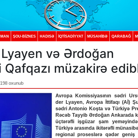
DMAN
ŞOU-BİZNES
HADISƏ
İQTISADIYYAT
MÜSAHİBƏ
QARABAĞ
M
er Lyayen və Ərdoğan
 Qafqazı müzakirə edib
,198 oxunub
Avropa Komissiyasının sədri Urs
der Lyayen, Avropa İttifaqı (Aİ) Ş
sədri Antonio Koşta və Türkiyə Pre
Rəcəb Tayyib Ərdoğan Ankarada ke
üçtərəfli işgüzar şam yeməyind
Türkiyə arasında ikitərəfli münasib
regional proseslərə qədər geniş s