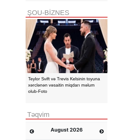
ŞOU-BİZNES
Teylor Svift və Trevis Kelsinin toyuna
xərclənən vəsaitin miqdarı məlum
olub-Foto
Təqvim
August 2026