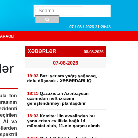
07 / 08 / 2026 21:20:44
ARAQLI
XƏBƏRLƏR
08-08-2026
07-08-2026
lər
19:03
Bəzi yerlərə yağış yağacaq,
dolu düşəcək - XƏBƏRDARLIQ
18:15
Qazaxıstan Azərbaycan
ula fon
üzərindən neft ixracını
urasının
genişləndirməyi planlaşdırır
zidenti
çirilən
18:03
Komitə: İlin əvvəlindən bu
yana erkən evliliklə bağlı 14
ə Aİ və
müraciət olub, 11-nin qarşısı alınıb
ətlərdən
pektrli