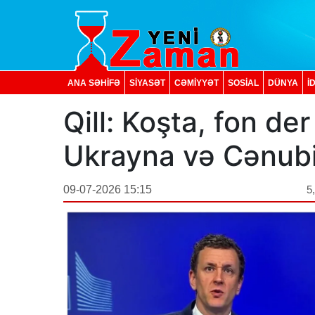
ANA SƏHİFƏ
SİYASƏT
CƏMİYYƏT
SOSIAL
DÜNYA
İ
Qill: Koşta, fon d
Ukrayna və Cənubi
09-07-2026 15:15
5