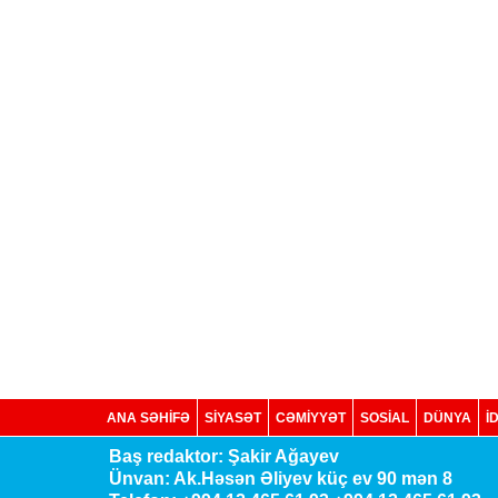
ANA SƏHİFƏ
SİYASƏT
CƏMİYYƏT
SOSIAL
DÜNYA
İ
Baş redaktor: Şakir Ağayev
Ünvan: Ak.Həsən Əliyev küç ev 90 mən 8