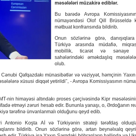
məsələləri müzakirə ediblər.
Bu barədə Avropa Komissiyasını
nümayəndəsi Olof Qill Brüsseldə ke
mətbuat konfransında bildirib.
Onun sözlərinə görə, danışıqlara
Türkiyə arasında müdafiə, miqra
mobillik, ticarət və sənaye s
sahələrindəki əməkdaşlıq məsələlər
olub.
ə, Cənubi Qafqazdakı münasibətlər və vəziyyət, həmçinin Yaxı
əsələlərə xüsusi diqqət yetirildi", - Avropa Komissiyasının nüm
MT-nin himayəsi altındakı proses çərçivəsində Kipr məsələsinin
ifadə etməyi zəruri hesab edir. Bununla yanaşı, o, Ərdoğanın re
kiyə tərəfinə ünvanlanmalı olduğunu qeyd edib.
i Antonio Koşta Aİ və Türkiyənin strateji tərəfdaş olduql
arını bildirib. Onun sözlərinə görə, artan beynəlxalq qeyri-
əsb edir, Türkiyə isə Yaxın Şərqdəki böhranların həllində və U