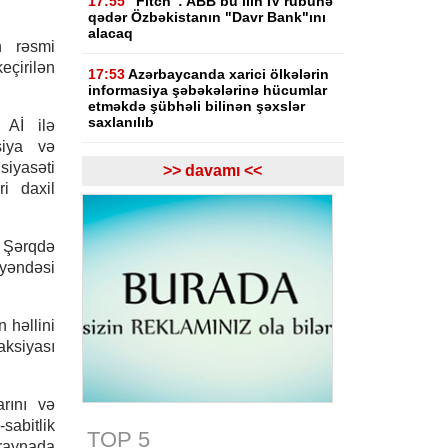
17:55
"Fitch": ABB bu ilin IV rübünə
qədər Özbəkistanın "Davr Bank"ını
alacaq
n rəsmi
çirilən
17:53
Azərbaycanda xarici ölkələrin
informasiya şəbəkələrinə hücumlar
etməkdə şübhəli bilinən şəxslər
saxlanılıb
 Aİ ilə
siya və
17:23
Bakı və Zəngilanda yaşıllıqlar
iyasəti
>> davamı <<
qanunsuz kəsilib, təbiətə 83 840
i daxil
manatlıq ziyan dəyib
17:09
Bakıda estetik əməliyyatdan
n Şərqdə
sonra pasiyentin ölüm faktı üzrə
ayəndəsi
araşdırma başlayıb
17:03
Lənkəranda təqaüdçüləri
 həllini
aldadan şəxs saxlanılıb
aksiyası
16:39
Səfərbərlik Xidmətinin
rüşvətlə bağlı həbs olunan 3
əməkdaşının məhkəməsi başlayır
arını və
sabitlik
TOP 5
16:26
Bəzi yerlərdə külək
kraynada