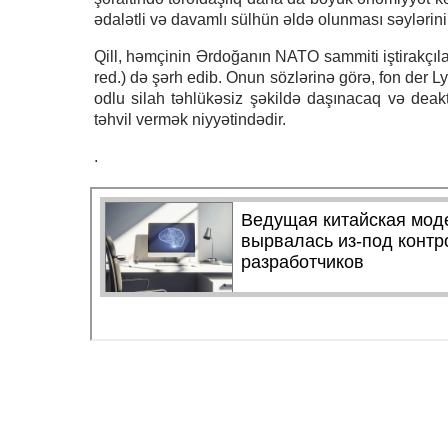
ədalətli və davamlı sülhün əldə olunması səylərini
Qill, həmçinin Ərdoğanın NATO sammiti iştirakçıla
red.) də şərh edib. Onun sözlərinə görə, fon der L
odlu silah təhlükəsiz şəkildə daşınacaq və dea
təhvil vermək niyyətindədir.
.