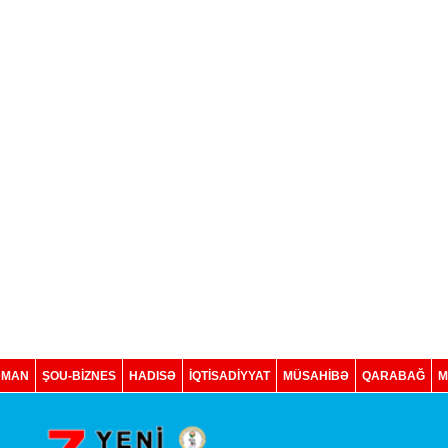
DMAN
ŞOU-BİZNES
HADISƏ
İQTISADIYYAT
MÜSAHİBƏ
QARABAĞ
M