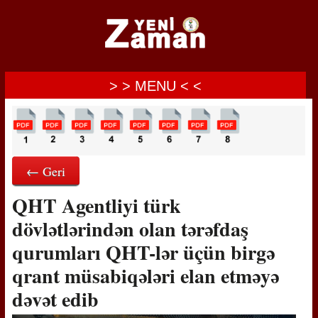
> > MENU < <
← Geri
QHT Agentliyi türk
dövlətlərindən olan tərəfdaş
qurumları QHT-lər üçün birgə
qrant müsabiqələri elan etməyə
dəvət edib