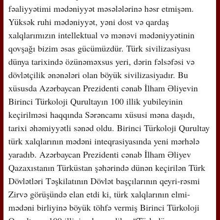
fəaliyyətimi mədəniyyət məsələlərinə həsr etmişəm.
Yüksək ruhi mədəniyyət, yəni dost və qardaş
xalqlarımızın intellektual və mənəvi mədəniyyətinin
qovşağı bizim əsas gücümüzdür. Türk sivilizasiyası
dünya tarixində özünəməxsus yeri, dərin fəlsəfəsi və
dövlətçilik ənənələri olan böyük sivilizasiyadır. Bu
xüsusda Azərbaycan Prezidenti cənab İlham Əliyevin
Birinci Türkoloji Qurultayın 100 illik yubileyinin
keçirilməsi haqqında Sərəncamı xüsusi məna daşıdı,
tarixi əhəmiyyətli sənəd oldu. Birinci Türkoloji Qurultay
türk xalqlarının mədəni inteqrasiyasında yeni mərhələ
yaradıb. Azərbaycan Prezidenti cənab İlham Əliyev
Qazaxıstanın Türküstan şəhərində dünən keçirilən Türk
Dövlətləri Təşkilatının Dövlət başçılarının qeyri-rəsmi
Zirvə görüşündə elan etdi ki, türk xalqlarının elmi-
mədəni birliyinə böyük töhfə vermiş Birinci Türkoloji