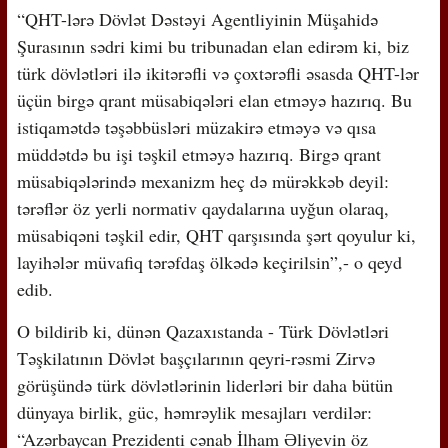
“QHT-lərə Dövlət Dəstəyi Agentliyinin Müşahidə
Şurasının sədri kimi bu tribunadan elan edirəm ki, biz
türk dövlətləri ilə ikitərəfli və çoxtərəfli əsasda QHT-lər
üçün birgə qrant müsabiqələri elan etməyə hazırıq. Bu
istiqamətdə təşəbbüsləri müzakirə etməyə və qısa
müddətdə bu işi təşkil etməyə hazırıq. Birgə qrant
müsabiqələrində mexanizm heç də mürəkkəb deyil:
tərəflər öz yerli normativ qaydalarına uyğun olaraq,
müsabiqəni təşkil edir, QHT qarşısında şərt qoyulur ki,
layihələr müvafiq tərəfdaş ölkədə keçirilsin”,- o qeyd
edib.
O bildirib ki, dünən Qazaxıstanda - Türk Dövlətləri
Təşkilatının Dövlət başçılarının qeyri-rəsmi Zirvə
görüşündə türk dövlətlərinin liderləri bir daha bütün
dünyaya birlik, güc, həmrəylik mesajları verdilər:
“Azərbaycan Prezidenti cənab İlham Əliyevin öz