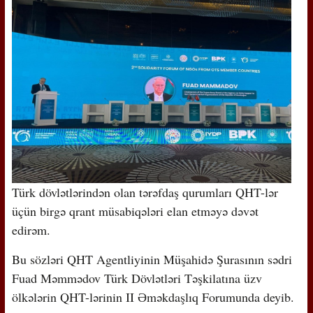
Türk dövlətlərindən olan tərəfdaş qurumları QHT-lər
üçün birgə qrant müsabiqələri elan etməyə dəvət
edirəm.
Bu sözləri QHT Agentliyinin Müşahidə Şurasının sədri
Fuad Məmmədov Türk Dövlətləri Təşkilatına üzv
ölkələrin QHT-lərinin II Əməkdaşlıq Forumunda deyib.