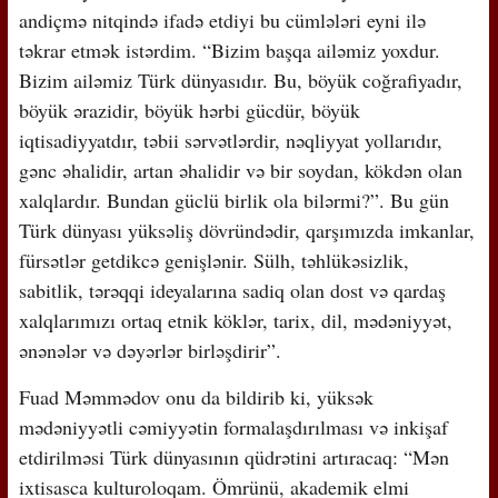
andiçmə nitqində ifadə etdiyi bu cümlələri eyni ilə
təkrar etmək istərdim. “Bizim başqa ailəmiz yoxdur.
Bizim ailəmiz Türk dünyasıdır. Bu, böyük coğrafiyadır,
böyük ərazidir, böyük hərbi gücdür, böyük
iqtisadiyyatdır, təbii sərvətlərdir, nəqliyyat yollarıdır,
gənc əhalidir, artan əhalidir və bir soydan, kökdən olan
xalqlardır. Bundan güclü birlik ola bilərmi?”. Bu gün
Türk dünyası yüksəliş dövründədir, qarşımızda imkanlar,
fürsətlər getdikcə genişlənir. Sülh, təhlükəsizlik,
sabitlik, tərəqqi ideyalarına sadiq olan dost və qardaş
xalqlarımızı ortaq etnik köklər, tarix, dil, mədəniyyət,
ənənələr və dəyərlər birləşdirir”.
Fuad Məmmədov onu da bildirib ki, yüksək
mədəniyyətli cəmiyyətin formalaşdırılması və inkişaf
etdirilməsi Türk dünyasının qüdrətini artıracaq: “Mən
ixtisasca kulturoloqam. Ömrünü, akademik elmi