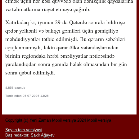
etmək üçün hər kəsi qüvvədə olan dənizçilik qaydalarına
və təlimatlarına riayət etməyə çağırıb.
Xatırladaq ki, iyunun 29-da Qətərdə sonrakı bildirişə
qədər yelkənli və balıqçı gəmiləri üçün gəmiçiliyə
məhdudiyyətlər tətbiq edilmişdi. Bu qərarın səbəbləri
açıqlanmamışdı, lakin qərar ölkə vətəndaşlarından
birinin regiondakı hərbi əməliyyatlar nəticəsində
yaralandıqdan sonra gəmidə həlak olmasından bir gün
sonra qəbul edilmişdi.
4,858 oxunub
Tərtib edən 05-07-2026 13:25
Copyright (c) Yeni Zaman Mobil versiya 2024 Mobil versiya
Saytin tam versiyasi
Baş redaktor: Şakir Ağayev