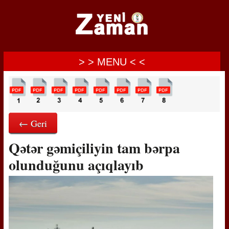
> > MENU < <
← Geri
Qətər gəmiçiliyin tam bərpa
olunduğunu açıqlayıb