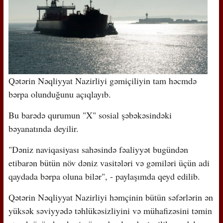
Qətərin Nəqliyyat Nazirliyi gəmiçiliyin tam həcmdə
bərpa olunduğunu açıqlayıb.
Bu barədə qurumun "X" sosial şəbəkəsindəki
bəyanatında deyilir.
"Dəniz naviqasiyası sahəsində fəaliyyət bugündən
etibarən bütün növ dəniz vasitələri və gəmiləri üçün adi
qaydada bərpa oluna bilər", - paylaşımda qeyd edilib.
Qətərin Nəqliyyat Nazirliyi həmçinin bütün səfərlərin ən
yüksək səviyyədə təhlükəsizliyini və mühafizəsini təmin