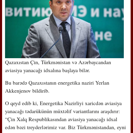
Qazaxıstan Çin, Türkmənistan və Azərbaycandan
aviasiya yanacağı idxalına başlaya bilər.
Bu barədə Qazaxıstanın energetika naziri Yerlan
Akkenjenov bildirib.
O qeyd edib ki, Energetika Nazirliyi xaricdən aviasiya
yanacağı tədarükünün müxtəlif variantlarını araşdırır:
“Çin Xalq Respublikasından aviasiya yanacağı idxal
edən bəzi treyderlərimiz var. Biz Türkmənistandan, eyni