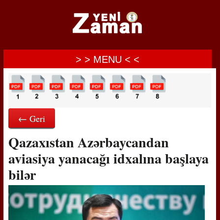
> > MENU < <
← Geri
Qazaxıstan Azərbaycandan
aviasiya yanacağı idxalına başlaya
bilər