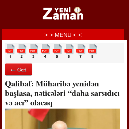
> > MENU < <
← Geri
Qalibaf: Müharibə yenidən
başlasa, nəticələri “daha sarsıdıcı
və acı” olacaq