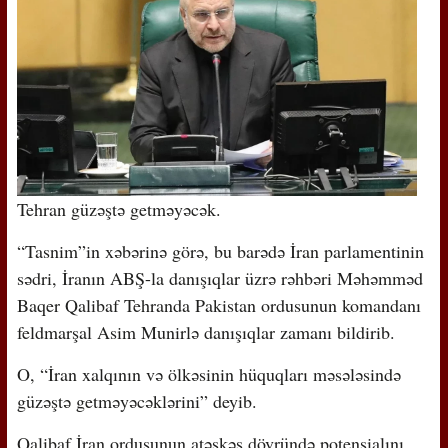
Tehran güzəştə getməyəcək.
“Tasnim”in xəbərinə görə, bu barədə İran parlamentinin
sədri, İranın ABŞ-la danışıqlar üzrə rəhbəri Məhəmməd
Baqer Qalibaf Tehranda Pakistan ordusunun komandanı
feldmarşal Asim Munirlə danışıqlar zamanı bildirib.
O, “İran xalqının və ölkəsinin hüquqları məsələsində
güzəştə getməyəcəklərini” deyib.
Qalibaf İran ordusunun atəşkəs dövründə potensialını