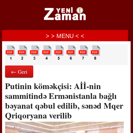
> > MENU < <
← Geri
Putinin köməkçisi: Aİİ-nin
sammitində Ermənistanla bağlı
bəyanat qəbul edilib, sənəd Mqer
Qriqoryana verilib