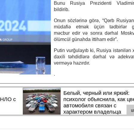
Bunu Rusiya Prezidenti Vladimi
bildirib.
Onun sözlərinə görə, “Qərb Rusiyan
müdafiə etmək üçün tədbirlər 
məcbur edir və sonra dərhal Moskv
ölümcül günahda ittiham edir”.
Putin vurğulayıb ki, Rusiya istənilən 
daxili təhdidlərə dərhal və adekva
verməyə hazırdır.
.