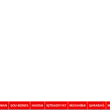
DMAN
ŞOU-BİZNES
HADISƏ
İQTISADIYYAT
MÜSAHİBƏ
QARABAĞ
M