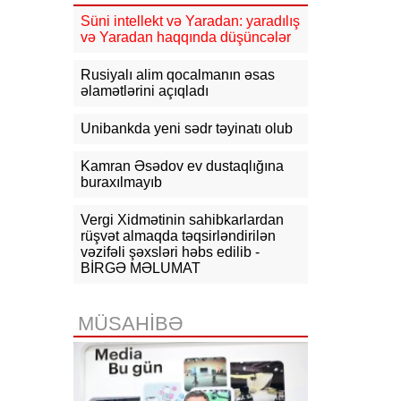
almayacaq
Süni intellekt və Yaradan: yaradılış
və Yaradan haqqında düşüncələr
10:44
CNN: ABŞ Baş Qərargah rəisi
İranla müharibədən çıxış yolu axtarır
Rusiyalı alim qocalmanın əsas
əlamətlərini açıqladı
10:26
Ermənistanın Baş naziri: Yaxın
vaxtlarda TRIPP layihəsinin praktiki
icrasına başlayacağıq
Unibankda yeni sədr təyinatı olub
10:15
Paşinyan: Ermənistanla
Kamran Əsədov ev dustaqlığına
Azərbaycan arasında münaqişə
buraxılmayıb
səhifəsi bağlanıb, sülh bərqərar
olub
Vergi Xidmətinin sahibkarlardan
rüşvət almaqda təqsirləndirilən
09:58
Paşinyan: Ermənistan ötən il
vəzifəli şəxsləri həbs edilib -
avqustun 8-nə qədər dalanda idi
BİRGƏ MƏLUMAT
09:34
ABŞ-da faydalı qazıntıların
hasilatına 3 milyard dollar
MÜSAHİBƏ
investisiya qoyulacaq