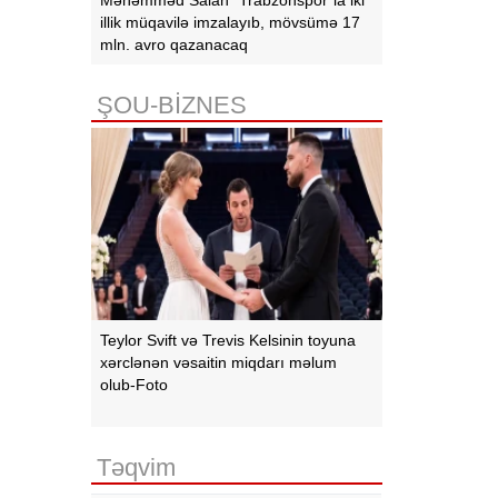
illik müqavilə imzalayıb, mövsümə 17
mln. avro qazanacaq
ŞOU-BİZNES
Teylor Svift və Trevis Kelsinin toyuna
xərclənən vəsaitin miqdarı məlum
olub-Foto
Təqvim