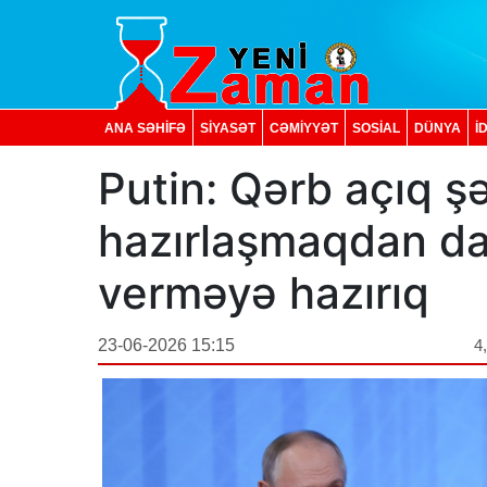
ANA SƏHİFƏ
SİYASƏT
CƏMİYYƏT
SOSIAL
DÜNYA
İ
Putin: Qərb açıq ş
hazırlaşmaqdan da
verməyə hazırıq
23-06-2026 15:15
4