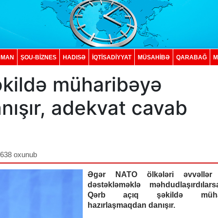
DMAN
ŞOU-BİZNES
HADISƏ
İQTISADIYYAT
MÜSAHİBƏ
QARABAĞ
M
əkildə müharibəyə
nışır, adekvat cavab
,638 oxunub
Əgər NATO ölkələri əvvəllər 
dəstəkləməklə məhdudlaşırdılars
Qərb açıq şəkildə mühar
hazırlaşmaqdan danışır.