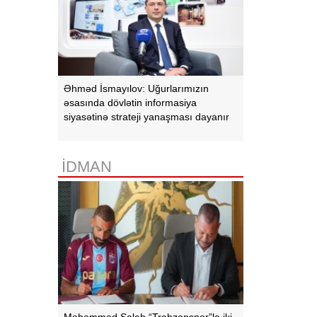
Əhməd İsmayılov: Uğurlarımızın
əsasında dövlətin informasiya
siyasətinə strateji yanaşması dayanır
İDMAN
Məhəmməd Salah “Trabzonspor”la iki