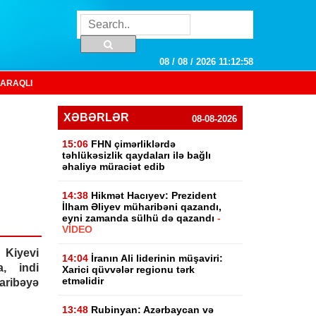
08 / 08 / 2026 11:12:59
ARAQLI
XƏBƏRLƏR
08-08-2026
15:06
FHN çimərliklərdə
təhlükəsizlik qaydaları ilə bağlı
əhaliyə müraciət edib
14:38
Hikmət Hacıyev: Prezident
İlham Əliyev müharibəni qazandı,
eyni zamanda sülhü də qazandı
-
VİDEO
Kiyevi
14:04
İranın Ali liderinin müşaviri:
a, indi
Xarici qüvvələr regionu tərk
etməlidir
ibəyə
13:48
Rubinyan: Azərbaycan və