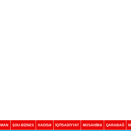
DMAN
ŞOU-BİZNES
HADISƏ
İQTISADIYYAT
MÜSAHİBƏ
QARABAĞ
M