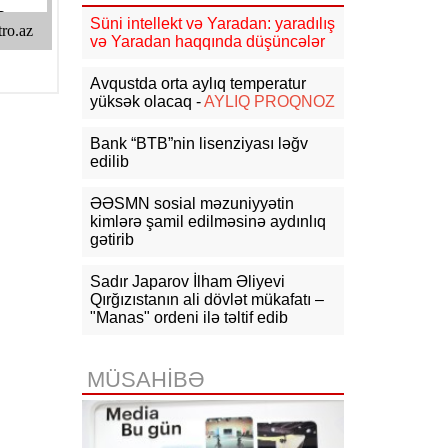
Cəmiyyətində görüş
Süni intellekt və Yaradan: yaradılış
və Yaradan haqqında düşüncələr
14:46
Rusiyada dron zavodunun
direktoruna sui-qəsd edilib
- VİDEO
Avqustda orta aylıq temperatur
yüksək olacaq -
AYLIQ PROQNOZ
14:36
Zelenski: Ukraynaya HHM
üçün raket tədarükü üç dəfə azalıb
Bank “BTB”nin lisenziyası ləğv
edilib
14:10
NATO Almaniyada Ukrayna
təyyarəsinin yaxınlığında partlayıcı
ƏƏSMN sosial məzuniyyətin
yüklü PUA-nın aşkarlandığını
kimlərə şamil edilməsinə aydınlıq
təsdiqləyib
gətirib
13:55
Aİ Ukraynaya dondurulmuş
Sadır Japarov İlham Əliyevi
Rusiya aktivlərindən gəlirlər
hesabına 1,4 mlrd. avro ayıracaq
Qırğızıstanın ali dövlət mükafatı –
"Manas" ordeni ilə təltif edib
13:48
FT: Tramp Ukraynaya
"Patriot"lar üçün raket vermək
niyyətində deyil
MÜSAHİBƏ