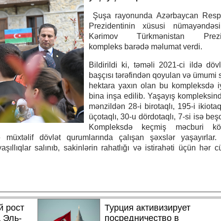
Şuşa rayonunda Azərbaycan Respu
Prezidentinin xüsusi nümayəndəs
Kərimov Türkmənistan Prezid
kompleks barədə məlumat verdi.
Bildirildi ki, təməli 2021-ci ildə döv
başçısı tərəfindən qoyulan və ümumi 
hektara yaxın olan bu kompleksdə i
bina inşa edilib. Yaşayış kompleksin
mənzildən 28-i birotaqlı, 195-i ikiotaq
üçotaqlı, 30-u dördotaqlı, 7-si isə beşo
Kompleksdə keçmiş məcburi köç
müxtəlif dövlət qurumlarında çalışan şəxslər yaşayırlar.
şıllıqlar salınıb, sakinlərin rahatlığı və istirahəti üçün hər cü