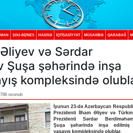
DMAN
ŞOU-BİZNES
HADISƏ
İQTISADIYYAT
MÜSAHİBƏ
QARABAĞ
M
 Əliyev və Sərdar
Şuşa şəhərində inşa
şayış kompleksində olubl
,786 oxunub
İyunun 23-də Azərbaycan Respubli
Prezidenti İlham Əliyev və Türkm
Prezidenti Sərdar Berdiməhə
Şuşa şəhərində inşa edilmiş b
yaşayış kompleksində olublar.