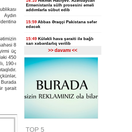
16:10
Hikmət Hacıyev: Azərbaycan
Ermənistanla sülh prosesini əməli
blikası
addımlarla sübut edib
i Aydın
entinə
15:59
Abbas Əraqçi Pakistana səfər
edəcək
lətimizin
15:49
Küləkli hava şəraiti ilə bağlı
sarı xəbərdarlıq verilib
sahəsi 8
>> davamı <<
yirmi üç
15:26
Sibiqa: Şimali Koreya raket
dəki 450
kompleksləri Ukrayna üçün qanuni
lı, 190-ı
hədəf olacaq
taqlıdır.
künlər,
15:18
Pezeşkian HAMAS-ın yeni
liderinə İranın dəstəyini açıqlayıb:
 Burada
Fələstin Tehranın gündəmində qalır
r şərait
15:05
Hikmət Hacıyev: Azərbaycan
heç vaxt öz ərazisindən qonşu
ölkəyə qarşı istifadə olunmasına
icazə verməz
15:00
TOP 5
Azərbaycan Qızıl Aypara