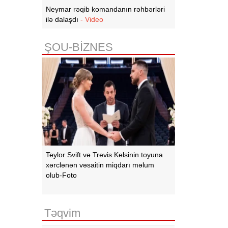
Neymar rəqib komandanın rəhbərləri
ilə dalaşdı
- Video
ŞOU-BİZNES
Teylor Svift və Trevis Kelsinin toyuna
xərclənən vəsaitin miqdarı məlum
olub-Foto
Təqvim