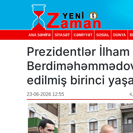
ANA SƏHİFƏ
SİYASƏT
CƏMİYYƏT
SOSIAL
DÜNYA
İ
Prezidentlər İlham
Berdiməhəmmədov 
edilmiş birinci ya
23-06-2026 12:55
4