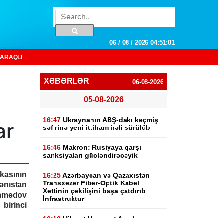
06 / 08 / 2026 04:51:02
ARAQLI
XƏBƏRLƏR
06-08-2026
05-08-2026
16:47
Ukraynanın ABŞ-dakı keçmiş
ar
səfirinə yeni ittiham irəli sürülüb
16:46
Makron: Rusiyaya qarşı
sanksiyaları gücləndirəcəyik
kasının
16:25
Azərbaycan və Qazaxıstan
Transxəzər Fiber-Optik Kabel
ənistan
Xəttinin çəkilişini başa çatdırıb
mmədov
İnfrastruktur
irinci