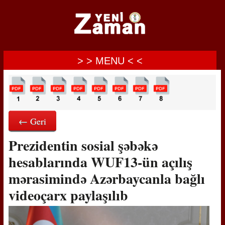
> > MENU < <
← Geri
Prezidentin sosial şəbəkə
hesablarında WUF13-ün açılış
mərasimində Azərbaycanla bağlı
videoçarx paylaşılıb