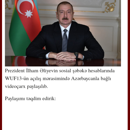
Prezident İlham Əliyevin sosial şəbəkə hesablarında
WUF13-ün açılış mərasimində Azərbaycanla bağlı
videoçarx paylaşılıb.
Paylaşımı təqdim edirik: