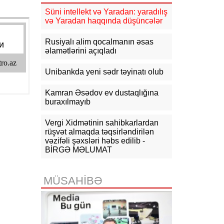
09:14
NYT: ABŞ Kubanın rəhbəri
Süni intellekt və Yaradan: yaradılış
vəzifəsinə namizəd axtarır
və Yaradan haqqında düşüncələr
09:04
Azərbaycan XİN
Rusiyalı alim qocalmanın əsas
Gürcüstandakı münaqişənin sülh
əlamətlərini açıqladı
yolu ilə həllinə dəstəyini təsdiqləyib
Unibankda yeni sədr təyinatı olub
08:57
Azərbaycan-ABŞ strateji
tərəfdaşlığının əsasını qoyan
memorandumun imzalanmasının bir
Kamran Əsədov ev dustaqlığına
ili tamam olur
buraxılmayıb
07-08-2026
Vergi Xidmətinin sahibkarlardan
rüşvət almaqda təqsirləndirilən
vəzifəli şəxsləri həbs edilib -
19:03
Bəzi yerlərə yağış yağacaq,
dolu düşəcək - XƏBƏRDARLIQ
BİRGƏ MƏLUMAT
18:15
Qazaxıstan Azərbaycan
üzərindən neft ixracını
MÜSAHİBƏ
genişləndirməyi planlaşdırır