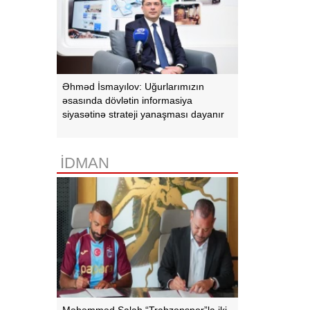
Əhməd İsmayılov: Uğurlarımızın
əsasında dövlətin informasiya
siyasətinə strateji yanaşması dayanır
İDMAN
Məhəmməd Salah “Trabzonspor”la iki