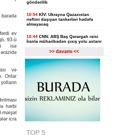
göndərilib
10:54
KİV: Ukrayna Qazaxıstan
 barədə
neftini daşıyan tankerləri hədəfə
almayacaq
fərdi ev
10:44
CNN: ABŞ Baş Qərargah rəisi
qlı, 93-ü
İranla müharibədən çıxış yolu axtarır
-i isə
>> davamı <<
ərazidə
10:26
Ermənistanın Baş naziri: Yaxın
vaxtlarda TRIPP layihəsinin praktiki
icrasına başlayacağıq
ması və
10:15
Paşinyan: Ermənistanla
b. Onlar
Azərbaycan arasında münaqişə
yolların
səhifəsi bağlanıb, sülh bərqərar
olub
ırılması
09:58
Paşinyan: Ermənistan ötən il
də hərbi
avqustun 8-nə qədər dalanda idi
l-məişət
ələr icra
09:34
ABŞ-da faydalı qazıntıların
hasilatına 3 milyard dollar
investisiya qoyulacaq
TOP 5