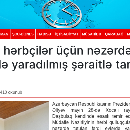
DMAN
ŞOU-BİZNES
HADISƏ
İQTISADIYYAT
MÜSAHİBƏ
QARABAĞ
M
 hərbçilər üçün nəzərd
də yaradılmış şəraitlə ta
,419 oxunub
Azərbaycan Respublikasının Preziden
Əliyev mayın 28-də Xocalı ray
Daşbulaq kəndində əsaslı təmir ed
Müdafiə Nazirliyinin hərbi qulluqçul
nəzərdə tutulan fərdi evlərdə yar