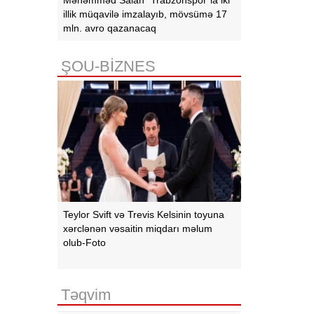
illik müqavilə imzalayıb, mövsümə 17
mln. avro qazanacaq
ŞOU-BİZNES
Teylor Svift və Trevis Kelsinin toyuna
xərclənən vəsaitin miqdarı məlum
olub-Foto
Təqvim