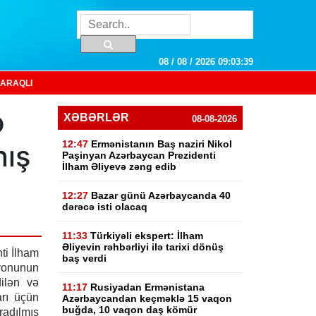
08 / 08 / 2026 09:03:40
ARAQLI
ə
XƏBƏRLƏR
08-08-2026
12:47
Ermənistanın Baş naziri Nikol
nış
Paşinyan Azərbaycan Prezidenti
İlham Əliyevə zəng edib
12:27
Bazar günü Azərbaycanda 40
dərəcə isti olacaq
11:33
Türkiyəli ekspert: İlham
Əliyevin rəhbərliyi ilə tarixi dönüş
ti İlham
baş verdi
onunun
ilən və
11:17
Rusiyadan Ermənistana
arı üçün
Azərbaycandan keçməklə 15 vaqon
buğda, 10 vaqon daş kömür
adılmış