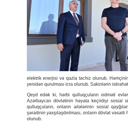
elektrik enerjisi və qazla təchiz olunub. Həmçin
yenidən qurulması icra olunub. Sakinlərin istirahə
Qeyd edək ki, hərbi qulluqçuların xidməti evlər
Azərbaycan dövlətinin həyata keçirdiyi sosial 
qulluqçuların, onların ailələrinin sosial qayğıl
şəraitinin yaxşılaşdırılması, onların dövlət vəsait
olunub.