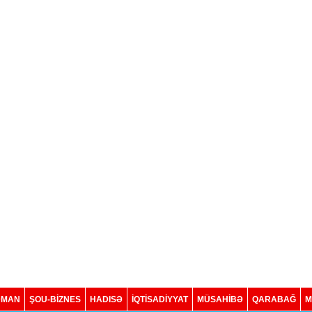
DMAN
ŞOU-BİZNES
HADISƏ
İQTISADIYYAT
MÜSAHİBƏ
QARABAĞ
M