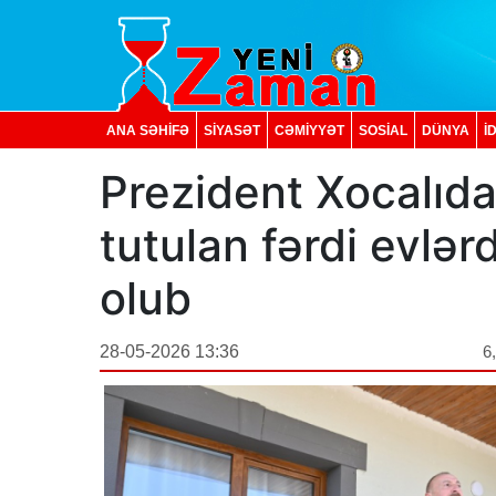
ANA SƏHİFƏ
SİYASƏT
CƏMİYYƏT
SOSIAL
DÜNYA
İ
Prezident Xocalıda
tutulan fərdi evlər
olub
28-05-2026 13:36
6