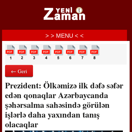
> > MENU < <
← Geri
Prezident: Ölkəmizə ilk dəfə səfər
edən qonaqlar Azərbaycanda
şəhərsalma sahəsində görülən
işlərlə daha yaxından tanış
olacaqlar