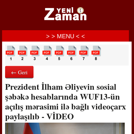
> > MENU < <
← Geri
Prezident İlham Əliyevin sosial
şəbəkə hesablarında WUF13-ün
açılış mərasimi ilə bağlı videoçarx
paylaşılıb - VİDEO