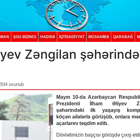
DMAN
ŞOU-BİZNES
HADISƏ
İQTISADIYYAT
MÜSAHİBƏ
QARABAĞ
M
iyev Zəngilan şəhərində
b
,934 oxunub
Mayın 10-da Azərbaycan Respubli
Prezidenti İlham Əliyev Zə
şəhərindəki ilk yaşayış kompl
köçən ailələrlə görüşüb, onlara mən
açarlarını təqdim edib.
Dövlətimizin başçısı görüşdə çıxış etdi