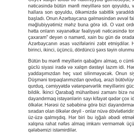
nəticəsində bütün mənfi meyillərə son qoyuldu, 
hallara son qoyuldu, ölkəmizdə sabitlik yaradıl
başladı. Onun Azərbaycana gəlməsindən əvvəl fak
məğlubiyyətimiz məhz buna görə idi. O vaxt ordu
hətta onların xəyanətkar fəaliyyəti nəticəsində 
çaxaram” deyən o namərd, xain bu gün də orada-
Azərbaycanın əsas vəzifələrini zəbt etmişdilər. 
birinci, ikinci, üçüncü, dördüncü şəxs təyin olunmu
Bütün bu mənfi meyillərin qabağını almaq, o cümlə
güclü siyasi iradə və xalqın dəstəyi lazım idi. Hə
yaddaşımızdan heç vaxt silinməyəcək. Onun siy
Düşməni torpaqlarımızdan qovduq, ərazi bütövlüyü
qurduq, cəmiyyətdə vətənpərvərlik meyillərini güc
bildik. İkinci Qarabağ müharibəsi zamanı bizə nə 
dayandırmaq istəyənlərin sayı kifayət qədər çox id
ölkələr. Hərəsi öz səbəbinə görə bizi dayandırmaq i
sıradan olan ölkələr deyil - onlar nüvə dövlətləridi
üz-üzə qalmışdıq. Hər biri bu işğalı əbədi etmə
xalqına rahat nəfəs almaq imkanı verməmək üçün 
qələbəmizi istəmirdilər.