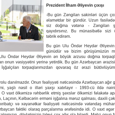
Prezident İlham Əliyevin çıxışı
-Bu gün Zəngilan sakinləri üçün ço
əlamətdar bir gündür. Uzun fasiləd
siz doğma vətənə - Zəngilan ş
qayıdırsınız. Bu münasibətlə sizi 
təbrik edirəm.
Bu gün Ulu Öndər Heydər Əliyevi
günüdür və bizim görüşümüzün 
r. Ulu Öndər Heydər Əliyevin ən böyük arzusu doğma torpaql
rı onun vəsiyyətini yerinə yetirdik. Bu gün Azərbaycan ərazis
İşğalçıları torpaqlarımızdan qovaraq öz ərazi bütövlüyü
olu danılmazdır. Onun fəaliyyəti nəticəsində Azərbaycan ağır 
imi, yaşlı nəsil o illəri yaxşı xatırlayır - 1993-cü ildə nəin
 O vaxt ölkəmizə rəhbərlik etmiş şəxslər ölkəmizi fəlakətə apar
, Laçının, Kəlbəcərin erməni işğalına məruz qalması, daxili çək
əxribatçı və xəyanətkar fəaliyyəti nəticəsində vətəndaş mühar
baycan faktiki olaraq parçalanma ərəfəsində idi. O vaxt əgə
alqımızın, dövlətimizin taleyi çox ağır ola bilərdi. Məhz onun fə