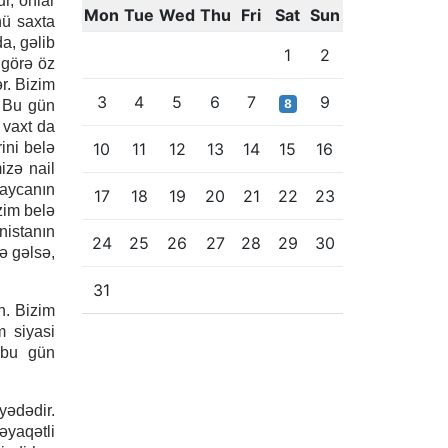
r, onlar
Mon
Tue
Wed
Thu
Fri
Sat
Sun
nü saxta
a, gəlib
1
2
 görə öz
ər. Bizim
3
4
5
6
7
9
8
. Bu gün
 vaxt da
ini belə
10
11
12
13
14
15
16
izə nail
baycanın
17
18
19
20
21
22
23
zim belə
nistanın
24
25
26
27
28
29
30
ə gəlsə,
31
n. Bizim
m siyasi
 bu gün
yədədir.
əyaqətli