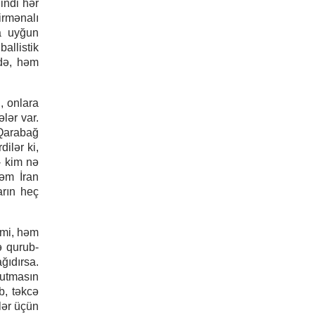
indi hər
irmənalı
a uyğun
allistik
ndə, həm
, onlara
lər var.
 Qarabağ
dilər ki,
- kim nə
həm İran
arın heç
imi, həm
ə qurub-
ğıdırsa.
nutmasın
b, təkcə
nlər üçün