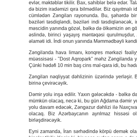
evlər, məktəblər tikilir. Bax, sahiblər belə edər. 
də bizim iradəmizi qıra bilmədilər. Biz qayıtmalı id
cümlədən Zəngilan rayonunda. Bu, şəhərdə birin
bəziləri təsdiqləndi, bəziləri indi təsdiqlənəcək
məscidin yanında gözəl, bəlkə də ölkəmizin ən göz
əslində, birinci yaşayış məntəqəsi qurulmuşdur
əlaməti idi. İndi onun yanında Məmmədbəyli kəndi 
Zəngilanda hava limanı, konqres mərkəzi fəaliyy
müəssisəsi - "Dost Aqropark" məhz Zəngilanda yar
Çünki hədəfi 10 min baş cins mal-qara idi, bu hədəf
Zəngilan nəqliyyat dəhlizinin üzərində yerləşir.
birinə çevirəcəyik.
Dəmir yolu inşa edilir. Yaxın gələcəkdə - bəlkə d
mümkün olacaq, necə ki, bu gün Ağdama dəmir yolu
yolu davam edəcək, Zəngəzur dəhlizi ilə Naxçıvan
olacaq. Biz Azərbaycanın ayrılmaz hissəsi ol
birləşdirəcəyik.
Eyni zamanda, İran sərhədində körpü demək olar k