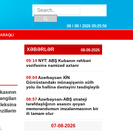
08 / 08 / 2026 05:25:51
ARAQLI
XƏBƏRLƏR
08-08-2026
09:14
NYT: ABŞ Kubanın rəhbəri
vəzifəsinə namizəd axtarır
09:04
Azərbaycan XİN
Gürcüstandakı münaqişənin sülh
yolu ilə həllinə dəstəyini təsdiqləyib
kasının
ngilan
08:57
Azərbaycan-ABŞ strateji
tərəfdaşlığının əsasını qoyan
eksinə
memorandumun imzalanmasının bir
zillərin
ili tamam olur
07-08-2026
.