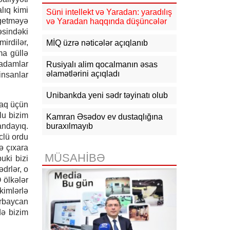
17:09
Bakıda estetik əməliyyatdan
lıq kimi
sonra pasiyentin ölüm faktı üzrə
Süni intellekt və Yaradan: yaradılış
araşdırma başlayıb
 getməyə
və Yaradan haqqında düşüncələr
əsindəki
17:03
Lənkəranda təqaüdçüləri
irdilər,
MİQ üzrə nəticələr açıqlanıb
aldadan şəxs saxlanılıb
ma güllə
 adamlar
Rusiyalı alim qocalmanın əsas
16:39
Səfərbərlik Xidmətinin
əlamətlərini açıqladı
insanlar
rüşvətlə bağlı həbs olunan 3
əməkdaşının məhkəməsi başlayır
Unibankda yeni sədr təyinatı olub
maq üçün
16:26
Bəzi yerlərdə külək
lu bizim
güclənəcək -
XƏBƏRDARLIQ
Kamran Əsədov ev dustaqlığına
andayıq.
buraxılmayıb
clü ordu
16:10
Jurnalistika ixtisası üzrə
qabiliyyət imtahanının nəticələri
ə çıxara
açıqlanıb
MÜSAHİBƏ
uki bizi
drlər, o
15:50
Ədliyyə naziri Lerik rayonunda
 ölkələr
vətəndaşları qəbul edib
 kimlərlə
ərbaycan
də bizim