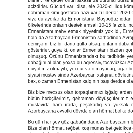
bilirlər. Nə qədər onun arxasında dururlar dursunl
acizdirlər. Gücləri var idisə, elə 2020-ci ildə
qəhrəman kimi göstərən bəzi xarici liderlər 2020-c
yiyə duraydılar da Ermənistana. Boşboğazlıqdan 
ölkələrində onların dəstək əmsalı 10-15 faizdir. İn
Ermənistanı məhv etmək niyyətimiz yox idi, Ermə
hələ də Azərbaycan-Ermənistan sərhədində Avropa
demişəm, biz bir dənə güllə atsaq, onların daban
göstərirlər, guya ki, onlar Ermənistanı bizdən qo
olmuşuq. Özünü Ermənistandakı bu tədbirdə yen
qabağını alıblar, yoxsa bu aqressiv, təcavüzkar 
niyyətimiz olmayıb, yoxdur və olmayacaq, əgər bizə
siyasi müstəvisində Azərbaycan xalqına, dövlətinə 
bax, o zaman Ermənistan xalqının başı dərddə ola
Biz bizə məxsus olan torpaqlarımızı işğalçılardan
bütün hərbçilərimiz, qəhrəman döyüşçülərimiz 
müstəvidə həm iradə, peşəkarlıq və yüksək m
Azərbaycana əvvəlki dövrdə olan hörmət bəlkə də b
Bu gün hər şey göz qabağındadır. Azərbaycanın b
Bizə olan hörmət, rəğbət, xoş münasibət getdikcə d