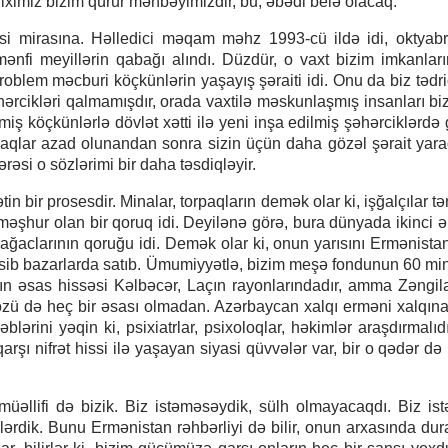
riximiz bizim qürur mənbəyimizdir, bu, əbədi belə olacaq.
asi mirasına. Həlledici məqam məhz 1993-cü ildə idi, oktyab
ənfi meyillərin qabağı alındı. Düzdür, o vaxt bizim imkanlar
problem məcburi köçkünlərin yaşayış şəraiti idi. Onu da biz tədri
ərcikləri qalmamışdır, orada vaxtilə məskunlaşmış insanları biz
ş köçkünlərlə dövlət xətti ilə yeni inşa edilmiş şəhərciklərdə 
rpaqlar azad olunandan sonra sizin üçün daha gözəl şərait yara
əsi o sözlərimi bir daha təsdiqləyir.
in bir prosesdir. Minalar, torpaqların demək olar ki, işğalçılar t
əşhur olan bir qoruq idi. Deyilənə görə, bura dünyada ikinci 
ağaclarının qoruğu idi. Demək olar ki, onun yarısını Ermənistan
kəsib bazarlarda satıb. Ümumiyyətlə, bizim meşə fondunun 60 min
arın əsas hissəsi Kəlbəcər, Laçın rayonlarındadır, amma Zəngi
 özü də heç bir əsası olmadan. Azərbaycan xalqı erməni xalqına
blərini yəqin ki, psixiatrlar, psixoloqlar, həkimlər araşdırmalıd
ı nifrət hissi ilə yaşayan siyasi qüvvələr var, bir o qədər də 
üəllifi də bizik. Biz istəməsəydik, sülh olmayacaqdı. Biz ist
bilərdik. Bunu Ermənistan rəhbərliyi də bilir, onun arxasında dur