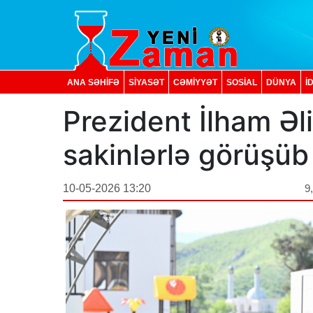
ANA SƏHİFƏ
SİYASƏT
CƏMİYYƏT
SOSIAL
DÜNYA
İ
Prezident İlham Əl
sakinlərlə görüşü
10-05-2026 13:20
9