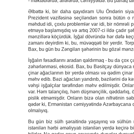
- məktəblərdə, ailələrdə, cəmiyyətdə. Bu parlaq ta
Əlbəttə ki, bir daha qayıdıram Ulu Öndərin siy
Prezident vəzifəsinə seçiləndən sonra bütün o m
məhdud idi, çoxlu problemlər var idi, bir nömrəli 
etməyə başlamışdıq və artıq 2007-ci ildə çadır şəh
mənzillərə köçürdük. İşğal dövründə hər dəfə keçmi
zamanı deyirdim ki, bu, müvəqqəti bir yerdir. To
Bax, bu gün bu Zəngilan şəhərinin bu gözəl mənzər
İşğalın fəsadlarını aradan qaldırmaq - bu da çox çət
zəhərlənməsi, ekosid. Bax, bu Bəsitçay dünyaca m
çinar ağaclarının bir yerdə olması və qədim çinar 
məhv edib. Bəzi ağacları yandırıb, bəzilərini də 
vəhşi işğalçılar tərəfindən məhv edilmişdir. Onl
var. Həm talançılıq, həm düşmənçilik, qəddarlıq,
pislik etməmişdir. Onların bizə olan nifrətinin səbə
qədər ki, Ermənistan cəmiyyətində Azərbaycana qarş
olmalıyıq.
Bu gün biz sülh şəraitində yaşayırıq və sülhün m
istənilən hərbi əməliyyatı istənilən yerdə keçirə 