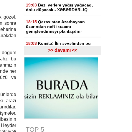
19:03
Bəzi yerlərə yağış yağacaq,
dolu düşəcək - XƏBƏRDARLIQ
x gözəl,
18:15
Qazaxıstan Azərbaycan
ən sonra
üzərindən neft ixracını
əhərinə
genişləndirməyi planlaşdırır
ürəkdən
18:03
Komitə: İlin əvvəlindən bu
yana erkən evliliklə bağlı 14
>> davamı <<
n doğum
müraciət olub, 11-nin qarşısı alınıb
məhz bu
arımızın
17:55
"Fitch": ABB bu ilin IV rübünə
qədər Özbəkistanın "Davr Bank"ını
ində hər
alacaq
müzü və
17:53
Azərbaycanda xarici ölkələrin
informasiya şəbəkələrinə hücumlar
günlərdə
etməkdə şübhəli bilinən şəxslər
ki ərazi
saxlanılıb
ırdılar.
17:23
Bakı və Zəngilanda yaşıllıqlar
işmələr,
qanunsuz kəsilib, təbiətə 83 840
ibəsinin
manatlıq ziyan dəyib
r Heydər
TOP 5
aliyyəti