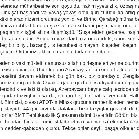
vətəndaş müharibəsinə son qoyuldu, hakimiyyətsizlik, özbaşına
dı, inkişaf başlandı və yavaş-yavaş ordu quruculuğu da artıq
tiki olaraq nizami ordumuz yox idi və Birinci Qarabağ müharib
muza rəhbərlik edən şəxslər nəinki hərbi peşə nədir, onu bilm
torpaqlarımız işğal altına düşmüşdü. “Şuşa əldən gedərsə, başı
burada sülənir. Amma o vaxt dərdimiz onda idi ki, onun kimi
Heç bir biliyi, bacarığı, iş təcrübəsi olmayan, küçədən keçən 
şdular. Ordumuz faktiki olaraq quldurların əlində idi.
dən o vaxt müxtəlif qanunsuz silahlı birləşmələri yerinə oturt
r ikisi də var idi. Ulu Öndərin Azərbaycan tarixində həlledici ro
asətini davam etdirərək bu gün bax, biz buradayıq, Zəngil
müzü bərpa etdik. O vaxta qədər güclü iqtisadiyyat qurduq, gü
ləndirdik və faktiki olaraq, Azərbaycanı beynəlxalq təcriddən d
qədər təzyiqlər olsa da, onların heç biri nəticə vermədi. Halb
i. Birincisi, o vaxt ATƏT-in Minsk qrupuna rəhbərlik edən həmsə
stəyirdi. 44 gün ərzində dəfələrlə bizə təzyiqlər göstərilirdi. O
r, onlar BMT Təhlükəsizlik Şurasının daimi üzvləridir. Görün, biz
k, bundan bir alət kimi istifadə etmək və nəticə etibarilə Az
dəridən-qabıqdan çıxırdı. Təkcə onlar deyil, başqa ölkələr 