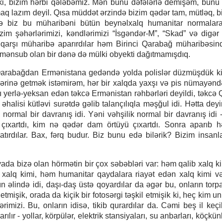
i ki, bizim hərbi qələbəmiz. Mən bunu dəfələrlə demişəm, bunu 
maq lazım deyil. Qısa müddət ərzində bizim qədər tam, mütləq, b
də biz bu müharibəni bütün beynəlxalq humanitar normalar
im şəhərlərimizi, kəndlərimizi “İsgəndər-M”, “Skad” və digər b
yə qarşı müharibə aparırdılar həm Birinci Qarabağ müharibəsi
 mənsub olan bir dənə də mülki obyekti dağıtmamışdıq.
ar Qarabağdan Ermənistana gedəndə yolda polislər düzmüşdük ki
dərinə getmək istəmirəm, hər bir xalqda yaxşı və pis nümayəndə
 yerlə-yeksan edən təkcə Ermənistan rəhbərləri deyildi, təkcə
əhalisi kütləvi surətdə gəlib talançılıqla məşğul idi. Hətta deyir
, normal bir davranış idi. Yəni vəhşilik normal bir davranış idi 
çıxartdı, kim nə qədər dam örtüyü çıxartdı. Sonra aparıb 
tırdılar. Bax, fərq budur. Biz bunu edə bilərik? Bizim insanl
ada bizə olan hörmətin bir çox səbəbləri var: həm qalib xalq k
xalq kimi, həm humanitar qaydalara riayət edən xalq kimi v
n əlində idi, daşı-daş üstə qoyardılar da əgər bu, onların torpa
tmişik, orada da kiçik bir fotosərgi təşkil etmişik ki, heç kim u
ərimizi. Bu, onların idisə, tikib qurardılar da. Cəmi beş il keçi
ılır - yollar, körpülər, elektrik stansiyaları, su anbarları, köçkü