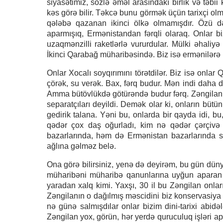
siyasətimiz, sözlə əməl arasındakı birlik və təbi
kəs görə bilir. Təkcə bunu görmək üçün tarixçi ol
qələbə qazanan ikinci ölkə olmamışdır. Özü 
aparmışıq, Ermənistandan fərqli olaraq. Onlar biz
uzaqmənzilli raketlərlə vururdular. Mülki əhali
İkinci Qarabağ müharibəsində. Biz isə ermənilərə
Onlar Xocalı soyqırımını törətdilər. Biz isə onl
çörək, su verək. Bax, fərq budur. Mən indi daha 
Amma bütövlükdə götürəndə budur fərq. Zəngilanı
separatçıları deyildi. Demək olar ki, onların bütün 
gedirik talana. Yəni bu, onlarda bir qayda idi, bu
qədər çox daş oğurladı, kim nə qədər çərçivə 
bazarlarında, həm də Ermənistan bazarlarında sa
ağlına gəlməz belə.
Ona görə bilirsiniz, yenə də deyirəm, bu gün düny
müharibəni müharibə qanunlarına uyğun aparan 
yaradan xalq kimi. Yaxşı, 30 il bu Zəngilan onları
Zəngilanın o dağılmış məscidini biz konservasiya e
nə günə salmışdılar onlar bizim dini-tarixi abidəl
Zəngilan yox, görün, hər yerdə quruculuq işləri apar