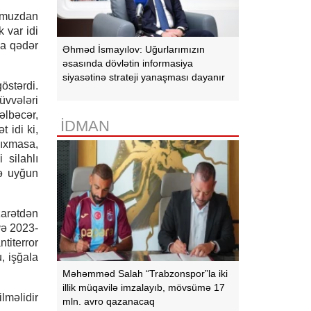
lumuzdan
 var idi
na qədər
Əhməd İsmayılov: Uğurlarımızın
əsasında dövlətin informasiya
siyasətinə strateji yanaşması dayanır
östərdi.
üvvələri
əlbəcər,
İDMAN
 idi ki,
çıxmasa,
 silahlı
zə uyğun
zarətdən
və 2023-
titerror
, işğala
Məhəmməd Salah “Trabzonspor”la iki
illik müqavilə imzalayıb, mövsümə 17
lməlidir
mln. avro qazanacaq