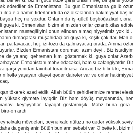
ar, bilirlər ki, bizim gücümüzə qarşı onların heç bir şansı yoxdu
 kömək edərdilər də Ermənistana. Bu gün Ermənistana gəlib özü
i ildə elə həmin liderlər idi də öz ölkələrində hakimiyyət başınd
başqa heç nə yoxdur. Onların da işi-gücü boşboğazlıqdır, ona
di guya ki, Ermənistanı bizim əlimizdən onlar çıxarıb xilas edibl
nistanın müstəqilliyini onun əlindən almaq niyyətimiz yox idi
nın dırnaqarası müşahidəçiləri guya ki, keşik çəkirlər. Mən o
ları parlayacaq, heç izi-tozu da qalmayacaq orada. Amma özlər
ruyurlar. Bizdən Ermənistanı qorumaq lazım deyil. Biz istədiyim
ə də yalançı qəhrəman kimi göstərmək ki, guya onlar Azər
Azərbaycan Ermənistanı məhv edəcəkdi, hamısı cəfəngiyatdır. Bi
 qarşı yenidən təxribat törədilməsə. Ancaq biz bilirik ki, Ermə
nifrətlə yaşayan kifayət qədər dairələr var və onlar hakimiyyət
caq.
 qan tökərək azad etdik. Allah bütün şəhidlərimizə rəhmət eləsi
ən yüksək qiymətə layiqdir. Biz həm döyüş meydanında, hə
ənəvi keyfiyyətlər, ləyaqət göstərmişik. Məhz buna görə
irə-on artdı.
eynəlxalq mövqeləri, beynəlxalq nüfuzu nə qədər yüksək səviy
aha da genişlənir. Bütün bunların səbəbi var. Əlbəttə ki, bizim l