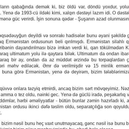
ların qabağında demək ki, biz öldü var, döndü yoxdur, yo
. Yenə də 1993-cü ildəki kimi, xalqın dəstəyi lazım idi. O dəstək
, mənə güc verirdi. İşin sonuna qədər - Şuşanın azad olunması
əqsədəuyğun deyildi və sonrakı hadisələr bunu əyani şəkildə g
aq Ermənistan ordusunun beli qırılmışdı. Ermənistan silahlı q
ribənin dayandırılması bizə imkan verdi ki, qan tökülmədən K
laraq ultimatum yolu ilə qaytara bilək. Ultimatum da ondan ibarət
olaraq bir ay, ondan da az müddət ərzində bu torpaqlardan 
ri məhv ediləcək. Əmr də verilmişdir və 15 minlik erməni
z buna görə Ermənistan, yenə də deyirəm, bizim tələblərimi
 qüvvə onlara təzyiq etmirdi, ancaq bizim sərt mövqeyimiz. Nə
, amma o tez oldu, nəinki gec. Yenə də güclü iradə, peşəkarlıq 
ddımlar, hərbi əməliyyatlar - bütün bunlar zəmin hazırladı ki, an
stan ordusu ikinci dəfə təslim oldu, separatçılığa son qoyuldu
.
i, bizim nəsil bunu heç vaxt unutmayacaq, gənc nəsil isə bunu bi