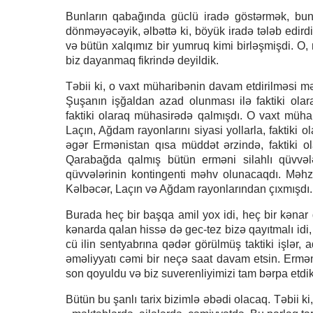
Bunların qabağında güclü iradə göstərmək, bun
dönməyəcəyik, əlbəttə ki, böyük iradə tələb edirdi
və bütün xalqımız bir yumruq kimi birləşmişdi. O
biz dayanmaq fikrində deyildik.
Təbii ki, o vaxt müharibənin davam etdirilməsi m
Şuşanın işğaldan azad olunması ilə faktiki olar
faktiki olaraq mühasirədə qalmışdı. O vaxt müha
Laçın, Ağdam rayonlarını siyasi yollarla, faktiki o
əgər Ermənistan qısa müddət ərzində, faktiki 
Qarabağda qalmış bütün erməni silahlı qüvvələ
qüvvələrinin kontingenti məhv olunacaqdı. Məh
Kəlbəcər, Laçın və Ağdam rayonlarından çıxmışdı.
Burada heç bir başqa amil yox idi, heç bir kənar
kənarda qalan hissə də gec-tez bizə qayıtmalı idi
cü ilin sentyabrına qədər görülmüş taktiki işlər, a
əməliyyatı cəmi bir neçə saat davam etsin. Erməni
son qoyuldu və biz suverenliyimizi tam bərpa etdik
Bütün bu şanlı tarix bizimlə əbədi olacaq. Təbii k