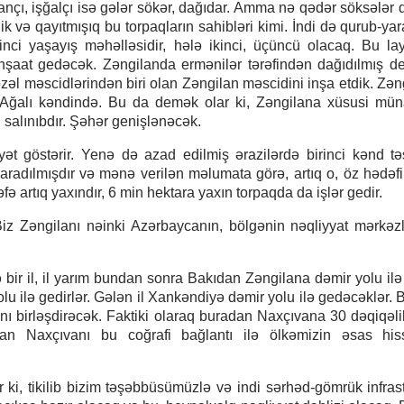
Talançı, işğalçı isə gələr sökər, dağıdar. Amma nə qədər söksələr
ik və qayıtmışıq bu torpaqların sahibləri kimi. İndi də qurub-yar
ci yaşayış məhəlləsidir, hələ ikinci, üçüncü olacaq. Bu lay
, inşaat gedəcək. Zəngilanda ermənilər tərəfindən dağıdılmış d
əl məscidlərindən biri olan Zəngilan məscidini inşa etdik. Zən
, Ağalı kəndində. Bu da demək olar ki, Zəngilana xüsusi mün
salınıbdır. Şəhər genişlənəcək.
ət göstərir. Yenə də azad edilmiş ərazilərdə birinci kənd təs
adılmışdır və mənə verilən məlumata görə, artıq o, öz hədəfin
ə artıq yaxındır, 6 min hektara yaxın torpaqda da işlər gedir.
 Biz Zəngilanı nəinki Azərbaycanın, bölgənin nəqliyyat mərkəz
ə bir il, il yarım bundan sonra Bakıdan Zəngilana dəmir yolu il
 ilə gedirlər. Gələn il Xankəndiyə dəmir yolu ilə gedəcəklər. 
ı birləşdirəcək. Faktiki olaraq buradan Naxçıvana 30 dəqiqəlik
an Naxçıvanı bu coğrafi bağlantı ilə ölkəmizin əsas hiss
i, tikilib bizim təşəbbüsümüzlə və indi sərhəd-gömrük infrast