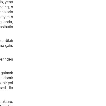
 də, yenə
adırıq, o
ihələrin
ediyim o
gilanda,
asibətin
ərrüfatı
ə çatır.
lərindən
ə gəlmək
Bu dəmir
 bir yol
əsi ilə
rukturu,