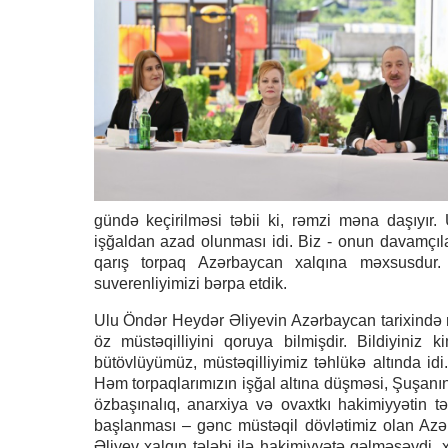
gündə keçirilməsi təbii ki, rəmzi məna daşıyı
işğaldan azad olunması idi. Biz - onun davamçıla
qarış torpaq Azərbaycan xalqına məxsusdur. 
suverenliyimizi bərpa etdik.
Ulu Öndər Heydər Əliyevin Azərbaycan tarixində r
öz müstəqilliyini qoruya bilmişdir. Bildiyiniz k
bütövlüyümüz, müstəqilliyimiz təhlükə altında idi.
Həm torpaqlarımızın işğal altına düşməsi, Şuşanın
özbaşınalıq, anarxiya və ovaxtkı hakimiyyətin t
başlanması – gənc müstəqil dövlətimiz olan Azər
Əliyev xalqın tələbi ilə hakimiyyətə gəlməsəydi, x