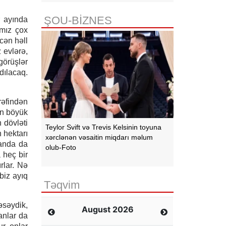
ŞOU-BİZNES
r ayında
ımız çox
cən həll
 evlərə,
görüşlər
dılacaq.
ərəfindən
ən böyük
 dövləti
Teylor Svift və Trevis Kelsinin toyuna
 hektarı
xərclənən vəsaitin miqdarı məlum
landa da
olub-Foto
 heç bir
ırlar. Nə
biz ayıq
Təqvim
əsəydik,
August 2026
anlar da