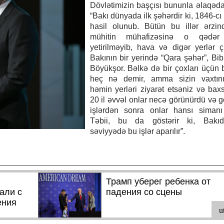
Dövlətimizin başçısı bununla əlaqəda
“Bakı dünyada ilk şəhərdir ki, 1846-cı 
hasil olunub. Bütün bu illər ərzin
mühitin mühafizəsinə o qədər 
yetirilməyib, hava və digər yerlər çi
Bakının bir yerində “Qara şəhər”, Bib
Böyükşor. Bəlkə də bir çoxları üçün 
heç nə demir, amma sizin vaxtını
həmin yerləri ziyarət etsəniz və baxs
20 il əvvəl onlar necə görünürdü və 
işlərdən sonra onlar hansı simanı 
Təbii, bu da göstərir ki, Bakıd
səviyyədə bu işlər aparılır”.