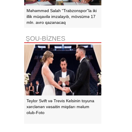
Məhəmməd Salah “Trabzonspor”la iki
illik müqavilə imzalayıb, mövsümə 17
mln. avro qazanacaq
ŞOU-BİZNES
Teylor Svift və Trevis Kelsinin toyuna
xərclənən vəsaitin miqdarı məlum
olub-Foto