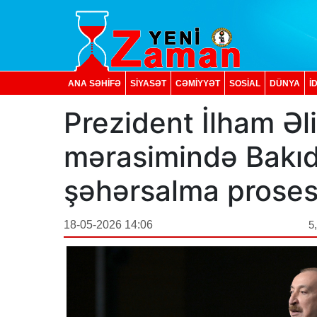
ANA SƏHİFƏ
SİYASƏT
CƏMİYYƏT
SOSIAL
DÜNYA
İ
Prezident İlham Əl
mərasimində Bakıd
şəhərsalma prosesi
18-05-2026 14:06
5