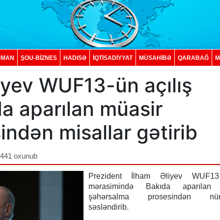
DMAN
ŞOU-BİZNES
HADISƏ
İQTISADIYYAT
MÜSAHİBƏ
QARABAĞ
M
iyev WUF13-ün açılış
a aparılan müasir
ndən misallar gətirib
,441 oxunub
Prezident İlham Əliyev WUF13 
mərasimində Bakıda aparılan 
şəhərsalma prosesindən nüm
səsləndirib.