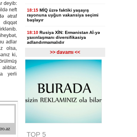
r deyib:
ildə neft
18:15
MİQ üzrə faktiki yaşayış
rayonuna uyğun vakansiya seçimi
də ətraf
başlayır
diqqət
rklənib.
18:10
Rusiya XİN: Ermənistan Aİ-yə
iheybət,
yaxınlaşmanı diversifikasiya
bu adlar
adlandırmamalıdır
z olsa,
>> davamı <<
anız ki,
18:03
Rasim İldırımzadə, Zaur
Mirzəzadə və Qoşqar Məmmədovun
görülmüş
apellyasiya şikayəti üzrə məhkəmə
alıblar.
başlayıb
a yerli
17:12
Gürcüstan Gəlirlər Xidməti
azərbaycanlı sürücülərin gömrükdə
saxlanılması məsələsini araşdırır
17:06
"Europol" miqrantların qeyri-
qanuni daşınmasında şübhəli
bilinən suriyalıları saxlayıb
17:01
Zərdabda maşın dirəyə
çırpılıb, ölən və xəsarət alanlar var -
TOP 5
FOTO