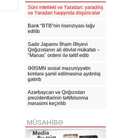
Süni intellekt və Yaradan: yaradılış
16:31
Bu il dövlət büdcəsinə 11,5
və Yaradan haqqında düşüncələr
mlrd. manata yaxın vergi daxil olub
Bank “BTB”nin lisenziyası ləğv
16:04
Tramp zəng etdi - Pentaqonda
edilib
təcili iclas təyin olundu
Sadır Japarov İlham Əliyevi
15:53
Ceyhun Bayramov: Rusiya və
Qırğızıstanın ali dövlət mükafatı –
Ukrayna arasındakı hərbi
"Manas" ordeni ilə təltif edib
əməliyyatlar ən qısa zamanda
dayandırılmalıdır
ƏƏSMN sosial məzuniyyətin
kimlərə şamil edilməsinə aydınlıq
15:41
İranda “Mossad”la əlaqəli 20-
gətirib
dən çox şəxsin saxlanıldığı bildirilir
15:26
Azərbaycan və Qırğızıstan
Kiyevdə Azərbaycan və
Ukrayna xarici işlər nazirlərinin
prezidentlərinin təltifolunma
görüşü olub
mərasimi keçirilib
15:14
Ceyhun Bayramov Ukraynada
Azərbaycan Xalq Cümhuriyyətinin
MÜSAHİBƏ
diplomatik irsinə aid arxiv sənədləri
ilə tanış olub