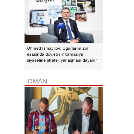
Əhməd İsmayılov: Uğurlarımızın
əsasında dövlətin informasiya
siyasətinə strateji yanaşması dayanır
İDMAN