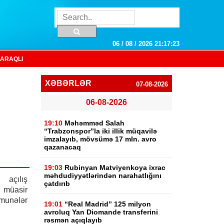
06 / 08 / 2026 21:17:24
ARAQLI
XƏBƏRLƏR
07-08-2026
06-08-2026
19:10
Məhəmməd Salah
“Trabzonspor”la iki illik müqavilə
imzalayıb, mövsümə 17 mln. avro
qazanacaq
19:03
Rubinyan Matviyenkoya ixrac
məhdudiyyətlərindən narahatlığını
açılış
çatdırıb
müasir
unələr
19:01
“Real Madrid” 125 milyon
avroluq Yan Diomande transferini
rəsmən açıqlayıb