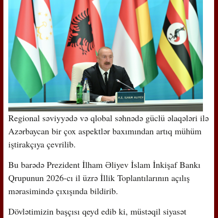
Regional səviyyədə və qlobal səhnədə güclü əlaqələri ilə
Azərbaycan bir çox aspektlər baxımından artıq mühüm
iştirakçıya çevrilib.
Bu barədə Prezident İlham Əliyev İslam İnkişaf Bankı
Qrupunun 2026-cı il üzrə İllik Toplantılarının açılış
mərasimində çıxışında bildirib.
Dövlətimizin başçısı qeyd edib ki, müstəqil siyasət