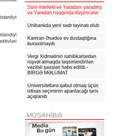
10:15
Macarıstanda prezidentliyə
Süni intellekt və Yaradan: yaradılış
yeni namizəd irəli sürülüb
və Yaradan haqqında düşüncələr
stərdiyi
10:03
İranla müharibə ABŞ-nin raket
Unibankda yeni sədr təyinatı olub
ehtiyatını tükəndirdi
ləndiyi
Kamran Əsədov ev dustaqlığına
09:32
Avropada miqrasiya böhranı
ektivləri
buraxılmayıb
yenidən kəskinləşib
Vergi Xidmətinin sahibkarlardan
09:15
Hörmüz boğazının açılması
üçün yeni şərtlər irəli sürülüb
rüşvət almaqda təqsirləndirilən
vəzifəli şəxsləri həbs edilib -
BİRGƏ MƏLUMAT
Universitetlərə qəbul olmaq üçün
ixtisas seçiminin aparılacağı tarix
açıqlanıb
MÜSAHİBƏ