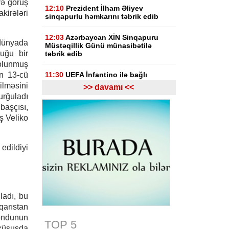
və görüş
12:10
Prezident İlham Əliyev
rələri
sinqapurlu həmkarını təbrik edib
12:03
Azərbaycan XİN Sinqapuru
dünyada
Müstəqillik Günü münasibətilə
uğu bir
təbrik edib
olunmuş
n 13-cü
11:30
UEFA İnfantino ilə bağlı
araşdırmaya hazırlaşır
lməsini
>> davamı <<
urğuladı
11:03
"Inter Mayami" Neymarı
başçısı,
heyətinə qatmaq istəyir
ş Veliko
10:56
Netanyahu Qəzzanın HƏMAS-
ın nəzarətində olmayan hissəsində
edildiyi
yenidənqurma işlərini təsdiqləyib
10:50
ABŞ və Hindistan əməkdaşlığı
yenidən müzakirə edilib
ladı, bu
10:32
KİV: Günəş tutulması
arıstan
Avropada elektrik enerjisi
çatışmazlığını dərinləşdirə bilər
ondunun
TOP 5
 xüsusda