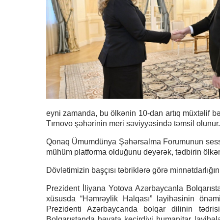
eyni zamanda, bu ölkənin 10-dan artıq müxtəlif bə
Tırnovo şəhərinin meri səviyyəsində təmsil olunur.
Qonaq Ümumdünya Şəhərsalma Forumunun sessiyas
mühüm platforma olduğunu deyərək, tədbirin ölkəmiz
Dövlətimizin başçısı təbriklərə görə minnətdarlığını 
Prezident İliyana Yotova Azərbaycanla Bolqarıst
xüsusda “Həmrəylik Halqası” layihəsinin önəm
Prezidenti Azərbaycanda bolqar dilinin tədr
Bolqarıstanda həyata keçirdiyi humanitar layihə