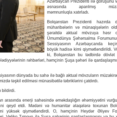
Azərbaycan Prezidenti ilə görüşünü 
əsnasında aparılmış müzaki
məmnunluqla xatırladı.
Bolqarıstan Prezidenti hazırda 
müharibələrin və münaqişələrin old
şəraitdə aktual mövzuya həsr 
Ümumdünya Şəhərsalma Forumunu
Sessiyasının Azərbaycanda keçiri
böyük hadisə kimi qiymətləndirildi. V
ki, Bolqarıstan bu tədbirdə dövlət 
lədiyyələrinin rəhbərləri, həmçinin Şuşa şəhəri ilə qardaşlaşmı
ının dünyada bu sahə ilə bağlı aktual mövzuların müzakirə 
də təşkil edilməsi münasibətilə təbriklərini çatdırdı.
bildirdi.
an arasında enerji sahəsində əməkdaşlığın əhəmiyyətini vurğu
ini qeyd etdi. Mədəni və humanitar əlaqələrə toxunan Bolq
isini yüksək qiymətləndirdi. O, həmçinin Heydər Əliyev F
ləri, Veliko Tırnovo ilə Şuşa şəhərinin qardaşlaşmasını və bu