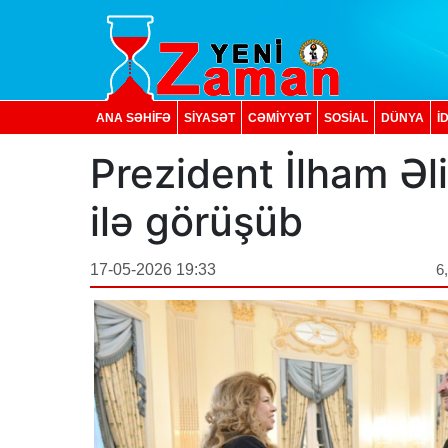
ANA SƏHİFƏ
SİYASƏT
CƏMİYYƏT
SOSIAL
DÜNYA
İ
Prezident İlham Əl
ilə görüşüb
17-05-2026 19:33
6