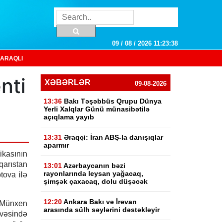
09 / 08 / 2026 11:23:39
ARAQLI
nti
XƏBƏRLƏR
09-08-2026
13:36
Bakı Təşəbbüs Qrupu Dünya
Yerli Xalqlar Günü münasibətilə
açıqlama yayıb
13:31
Əraqçi: İran ABŞ-la danışıqlar
aparmır
kasının
rıstan
13:01
Azərbaycanın bəzi
rayonlarında leysan yağacaq,
tova ilə
şimşək çaxacaq, dolu düşəcək
12:20
Ankara Bakı və İrəvan
Münxen
arasında sülh səylərini dəstəkləyir
vəsində