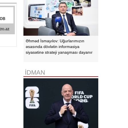
Əhməd İsmayılov: Uğurlarımızın
əsasında dövlətin informasiya
siyasətinə strateji yanaşması dayanır
İDMAN