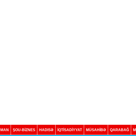
DMAN
ŞOU-BİZNES
HADISƏ
İQTISADIYYAT
MÜSAHİBƏ
QARABAĞ
M