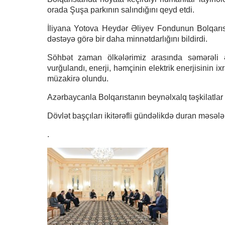
orada Şuşa parkının salındığını qeyd etdi.
İliyana Yotova Heydər Əliyev Fondunun Bolqarı
dəstəyə görə bir daha minnətdarlığını bildirdi.
Söhbət zaman ölkələrimiz arasında səmərəli 
vurğulandı, enerji, həmçinin elektrik enerjisinin ix
müzakirə olundu.
Azərbaycanla Bolqarıstanın beynəlxalq təşkilatla
Dövlət başçıları ikitərəfli gündəlikdə duran məsələl
.