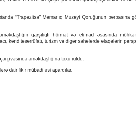
standa “Trapezitsa” Memarlıq Muzeyi Qoruğunun bərpasına gö
əməkdaşlığın qarşılıqlı hörmət və etimad əsasında möhkəm
racı, kənd təsərrüfatı, turizm və digər sahələrdə əlaqələrin persp
r çərçivəsində əməkdaşlığına toxunuldu.
ərə dair fikir mübadiləsi apardılar.