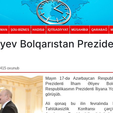
DMAN
ŞOU-BİZNES
HADISƏ
İQTISADIYYAT
MÜSAHİBƏ
QARABAĞ
M
iyev Bolqarıstan Prezide
,415 oxunub
Mayın 17-də Azərbaycan Respubli
Prezidenti İlham Əliyev Bolqa
Respublikasının Prezidenti İliyana Yo
görüşüb.
Ali qonaq bu ilin fevralında 
Təhlükəsizlik Konfransı çərçi