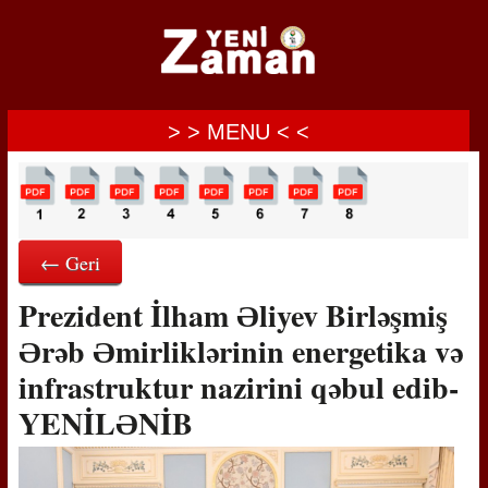
> > MENU < <
← Geri
Prezident İlham Əliyev Birləşmiş
Ərəb Əmirliklərinin energetika və
infrastruktur nazirini qəbul edib-
YENİLƏNİB