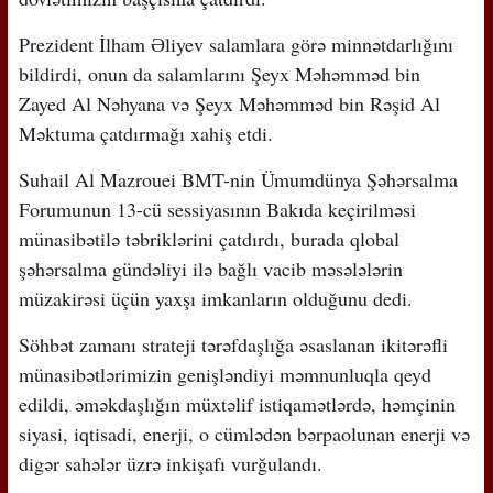
Prezident İlham Əliyev salamlara görə minnətdarlığını
bildirdi, onun da salamlarını Şeyx Məhəmməd bin
Zayed Al Nəhyana və Şeyx Məhəmməd bin Rəşid Al
Məktuma çatdırmağı xahiş etdi.
Suhail Al Mazrouei BMT-nin Ümumdünya Şəhərsalma
Forumunun 13-cü sessiyasının Bakıda keçirilməsi
münasibətilə təbriklərini çatdırdı, burada qlobal
şəhərsalma gündəliyi ilə bağlı vacib məsələlərin
müzakirəsi üçün yaxşı imkanların olduğunu dedi.
Söhbət zamanı strateji tərəfdaşlığa əsaslanan ikitərəfli
münasibətlərimizin genişləndiyi məmnunluqla qeyd
edildi, əməkdaşlığın müxtəlif istiqamətlərdə, həmçinin
siyasi, iqtisadi, enerji, o cümlədən bərpaolunan enerji və
digər sahələr üzrə inkişafı vurğulandı.