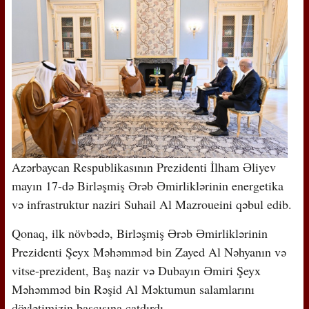
Azərbaycan Respublikasının Prezidenti İlham Əliyev
mayın 17-də Birləşmiş Ərəb Əmirliklərinin energetika
və infrastruktur naziri Suhail Al Mazroueini qəbul edib.
Qonaq, ilk növbədə, Birləşmiş Ərəb Əmirliklərinin
Prezidenti Şeyx Məhəmməd bin Zayed Al Nəhyanın və
vitse-prezident, Baş nazir və Dubayın Əmiri Şeyx
Məhəmməd bin Rəşid Al Məktumun salamlarını
dövlətimizin başçısına çatdırdı.