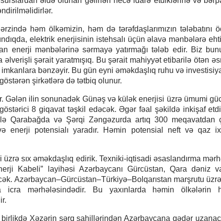
esurslardan əldə olunan gəlirləri necə idarə etdiklərinə və bər
dirilməlidirlər.
 ərzində həm ölkəmizin, həm də tərəfdaşlarımızın tələbatını
lındıqda, elektrik enerjisinin istehsalı üçün əlavə mənbələrə eht
n enerji mənbələrinə sərmayə yatırmağı tələb edir. Biz bunu
əlverişli şərait yaratmışıq. Bu şərait mahiyyət etibarilə ötən əs
mış imkanlara bənzəyir. Bu gün eyni əməkdaşlıq ruhu və investisiy
stərən şirkətlərə də tətbiq olunur.
ədir. Gələn ilin sonunadək Günəş və külək enerjisi üzrə ümumi g
stərici 8 giqavat təşkil edəcək. Əgər fəal şəkildə inkişaf etdi
usilə Qarabağda və Şərqi Zəngəzurda artıq 300 meqavatdan
ə enerji potensialı yaradır. Həmin potensial neft və qaz ix
ri üzrə sıx əməkdaşlıq edirik. Texniki-iqtisadi əsaslandırma mərh
rji Kabeli” layihəsi Azərbaycanı Gürcüstan, Qara dəniz va
irəcək. Azərbaycan–Gürcüstan–Türkiyə–Bolqarıstan marşrutu üzr
da icra mərhələsindədir. Bu yaxınlarda həmin ölkələrin 
r.
a birlikdə Xəzərin şərq sahillərindən Azərbaycana qədər uzanac