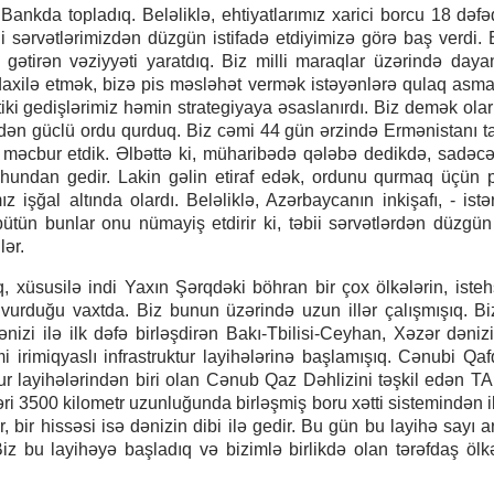
Bankda topladıq. Beləliklə, ehtiyatlarımız xarici borcu 18 dəf
ii sərvətlərimizdən düzgün istifadə etdiyimizə görə baş verdi.
gətirən vəziyyəti yaratdıq. Biz milli maraqlar üzərində day
daxilə etmək, bizə pis məsləhət vermək istəyənlərə qulaq asma
tiki gedişlərimiz həmin strategiyaya əsaslanırdı. Biz demək olar 
 edən güclü ordu qurduq. Biz cəmi 44 gün ərzində Ermənistanı 
 məcbur etdik. Əlbəttə ki, müharibədə qələbə dedikdə, sadəcə
ruhundan gedir. Lakin gəlin etiraf edək, ordunu qurmaq üçün
işğal altında olardı. Beləliklə, Azərbaycanın inkişafı, - istər
- bütün bunlar onu nümayiş etdirir ki, təbii sərvətlərdən düzgün 
lər.
q, xüsusilə indi Yaxın Şərqdəki böhran bir çox ölkələrin, isteh
bə vurduğu vaxtda. Biz bunun üzərində uzun illər çalışmışıq. B
nizi ilə ilk dəfə birləşdirən Bakı-Tbilisi-Ceyhan, Xəzər dəniz
i irimiqyaslı infrastruktur layihələrinə başlamışıq. Cənubi Qa
ktur layihələrindən biri olan Cənub Qaz Dəhlizini təşkil edən 
i 3500 kilometr uzunluğunda birləşmiş boru xətti sistemindən ib
, bir hissəsi isə dənizin dibi ilə gedir. Bu gün bu layihə sayı 
 Biz bu layihəyə başladıq və bizimlə birlikdə olan tərəfdaş ölk