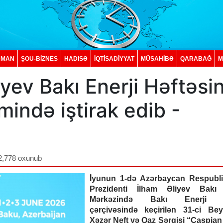
DMAN
ŞOU-BİZNES
HADISƏ
İQTISADIYYAT
MÜSAHİBƏ
QARABAĞ
M
yev Bakı Enerji Həftəsin
mində iştirak edib -
2,778 oxunub
İyunun 1-də Azərbaycan Respubli
Prezidenti İlham Əliyev Bakı
Mərkəzində Bakı Enerji H
çərçivəsində keçirilən 31-ci Bey
Xəzər Neft və Qaz Sərgisi “Caspian