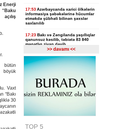
 Enerji
17:53
Azərbaycanda xarici ölkələrin
i “Baku
informasiya şəbəkələrinə hücumlar
çılış
etməkdə şübhəli bilinən şəxslər
saxlanılıb
b.
17:23
Bakı və Zəngilanda yaşıllıqlar
qanunsuz kəsilib, təbiətə 83 840
manatlıq ziyan dəyib
>> davamı <<
r.
17:09
Bakıda estetik əməliyyatdan
sonra pasiyentin ölüm faktı üzrə
 bütün
araşdırma başlayıb
ür böyük
17:03
Lənkəranda təqaüdçüləri
aldadan şəxs saxlanılıb
du. Vaxt
16:39
Səfərbərlik Xidmətinin
an “Bakı
rüşvətlə bağlı həbs olunan 3
qliklə 30
əməkdaşının məhkəməsi başlayır
baycanın
əzakətli
16:26
Bəzi yerlərdə külək
güclənəcək -
XƏBƏRDARLIQ
TOP 5
nəzakətli