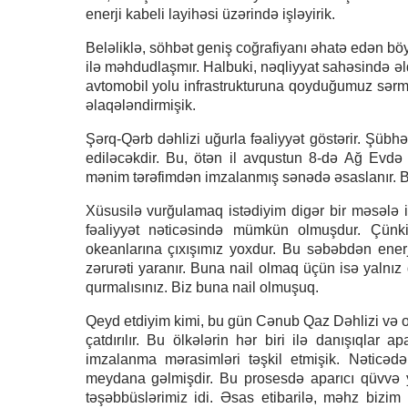
enerji kabeli layihəsi üzərində işləyirik.
Beləliklə, söhbət geniş coğrafiyanı əhatə edən bö
ilə məhdudlaşmır. Halbuki, nəqliyyat sahəsində əldə
avtomobil yolu infrastrukturuna qoyduğumuz sərmayə
əlaqələndirmişik.
Şərq-Qərb dəhlizi uğurla fəaliyyət göstərir. Şübh
ediləcəkdir. Bu, ötən il avqustun 8-də Ağ Evdə 
mənim tərəfimdən imzalanmış sənədə əsaslanır. B
Xüsusilə vurğulamaq istədiyim digər bir məsələ is
fəaliyyət nəticəsində mümkün olmuşdur. Çünk
okeanlarına çıxışımız yoxdur. Bu səbəbdən enerj
zərurəti yaranır. Buna nail olmaq üçün isə yalnız 
qurmalısınız. Biz buna nail olmuşuq.
Qeyd etdiyim kimi, bu gün Cənub Qaz Dəhlizi və on
çatdırılır. Bu ölkələrin hər biri ilə danışıqlar a
imzalanma mərasimləri təşkil etmişik. Nəticəd
meydana gəlmişdir. Bu prosesdə aparıcı qüvvə y
təşəbbüslərimiz idi. Əsas etibarilə, məhz bizim