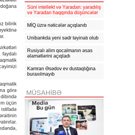
16:10
Jurnalistika ixtisası üzrə
Ərdoğana
qabiliyyət imtahanının nəticələri
Süni intellekt və Yaradan: yaradılış
açıqlanıb
və Yaradan haqqında düşüncələr
 bilirik
15:50
Ədliyyə naziri Lerik rayonunda
MİQ üzrə nəticələr açıqlanıb
vətəndaşları qəbul edib
byektinə
ar.
Unibankda yeni sədr təyinatı olub
15:24
Bakının mərkəzində 3
obyektdə və evdə yanğın
rkətləri
Rusiyalı alim qocalmanın əsas
söndürülüb, 2 nəfər tüstüdən
 faydalı
zəhərlənib
əlamətlərini açıqladı
raqmatik
əyimizi
15:02
Ukrayna aqrar sektora yardım
Kamran Əsədov ev dustaqlığına
üçün Aİ-dən 220 milyon avro istəyir
buraxılmayıb
raqmatik
14:50
Türkiyə, Səudiyyə Ərəbistanı
və Pakistan Məkkə Sazişini
ına görə
MÜSAHİBƏ
imzalayıb: Üzvlərdən birinə hücum
 dibində
hamısına hücum sayılacaq
zim üçün
istifadə
əraitinin
ırırlar.
 edəndə,