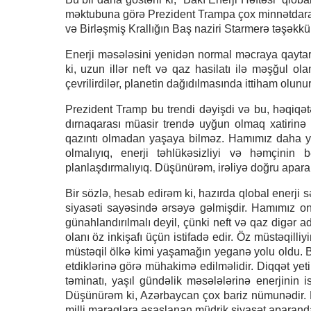
məktubuna görə Prezident Trampa çox minnətdara
və Birləşmiş Krallığın Baş naziri Starmerə təşəkkü
Enerji məsələsini yenidən normal məcraya qaytar
ki, uzun illər neft və qaz hasilatı ilə məşğul 
çevrilirdilər, planetin dağıdılmasında ittiham olunur
Prezident Tramp bu trendi dəyişdi və bu, həqiqətən 
dırnaqarası müasir trendə uyğun olmaq xatirinə öz
qazıntı olmadan yaşaya bilməz. Hamımız daha yax
olmalıyıq, enerji təhlükəsizliyi və həmçinin
planlaşdırmalıyıq. Düşünürəm, irəliyə doğru aparan
Bir sözlə, hesab edirəm ki, hazırda qlobal enerji
siyasəti sayəsində ərsəyə gəlmişdir. Hamımız o
günahlandırılmalı deyil, çünki neft və qaz digər a
olanı öz inkişafı üçün istifadə edir. Öz müstəqill
müstəqil ölkə kimi yaşamağın yeganə yolu oldu. Bel
etdiklərinə görə mühakimə edilməlidir. Diqqət yetiri
təminatı, yaşıl gündəlik məsələlərinə enerjinin i
Düşünürəm ki, Azərbaycan çox bariz nümunədir. B
milli maraqlara əsaslanan müdrik siyasət aparanda