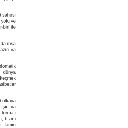
t sahəsi
 yolu və
biri ilə
 də inşa
aziri və
plomatik
m dünya
n keçmək
sibətlər
6 ölkəyə
mışıq və
 formatı
u, bizim
nı təmin