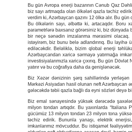
Bu gün Avropa enerji bazarının Cənub Qaz Dəhliz
biz sayı artmaqda olan ölkələri qazla təchiz edir
verdim ki, Azərbaycan qazını 12 ölkə alır. Bu gün o
Bu ölkələrin sayı, əlbəttə ki, artacaqdır. Boru x
parametrlərə baxsanız görərsiniz ki, biz dünyada bi
bir neçə sənədin imzalanma mərasimi olacaq. M
istəyirəm, biz bunu belə adlandırırıq. Bu layihə 
ediləcəkdir. Beləliklə, bizim qlobal enerji təhlük
Azərbaycandan xaricə sərmayə yatırmağa imkan ve
investisiyalarımızla xaricə çıxırıq. Bu gün Dövlət
yatırır və bu coğrafiya daha da genişlənəcək.
Biz Xəzər dənizinin şərq sahillərində yerləşən 
Mərkəzi Asiyadan hasil olunan neft Azərbaycan əra
gələcəkdə təbii qazla bağlı da eyni sözləri deyə bi
Biz emal sənayesində yüksək dərəcədə şaxələn
milyon tondan artıqdır. Bu yaxınlarda “Italiana 
gücümüz 13 milyon tondan 23 milyon tona yüksəlmiş
təchiz edirik. Bununla yanaşı, elektrik enerji
imkanlarımız mövcuddur. Bu istiqamət fəaliyyətimiz