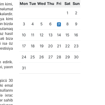
Mon
Tue
Wed
Thu
Fri
Sat
Sun
im kimi,
 məlumat
1
2
kələrdir.
iya kimi
3
4
5
6
8
9
ün bizdə
7
rğulamaq
az hasil
10
11
12
13
14
15
16
əti bizə
i isə öz
17
18
19
20
21
22
23
estisiya
24
25
26
27
28
29
30
 edirik.
i, yaxın
31
gücü 30
əki emal
ullarını
də ixrac
ər sahib