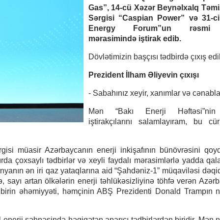
Gas”, 14-cü Xəzər Beynəlxalq Təmiz
Sərgisi “Caspian Power” və 31-c
Energy Forum”un rəsmi a
mərasimində iştirak edib.
Dövlətimizin başçısı tədbirdə çıxış edi
Prezident İlham Əliyevin çıxışı
- Sabahınız xeyir, xanımlar və cənabla
Mən “Bakı Enerji Həftəsi”nin
iştirakçılarını salamlayıram, bu c
gisi müasir Azərbaycanın enerji inkişafının bünövrəsini qoy
rda çoxsaylı tədbirlər və xeyli faydalı mərasimlərlə yadda qal
 dünyanın ən iri qaz yataqlarına aid “Şahdəniz-1” müqaviləsi dəqi
lə, sayı artan ölkələrin enerji təhlükəsizliyinə töhfə verən Azər
ədbirin əhəmiyyəti, həmçinin ABŞ Prezidenti Donald Trampın n
al enerji səhnəsində həqiqətən aparıcı tədbirlərdən biridir. Mən 