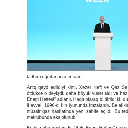
tədbirə uğurlar arzu edirəm.
Artıq qeyd edildiyi kimi, Xəzər Neft və Qaz Sər
ötdükcə o dəyişdi, daha böyük vüsət aldı və hazı
Enerji Həftəsi” adlanır. Haqlı olaraq bildirildi ki,
il əvvəl, 1996-cı ilin iyununda imzalanıb. Beləlik
müasir qaz hasilatında yeni səhifə açıldı. Bu t
məktubunda əks olunub.
Bu bir daha göstərir ki, “Bakı Enerji Həftəsi” qlob