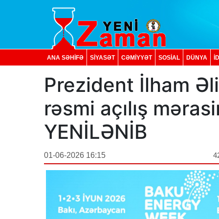
ANA SƏHİFƏ
SİYASƏT
CƏMİYYƏT
SOSIAL
DÜNYA
İ
Prezident İlham Əli
rəsmi açılış mərasi
YENİLƏNİB
01-06-2026 16:15
4