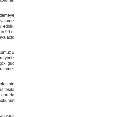
paolunan
 ödəməyə
iyacımız
 edirik.
rin 90-cı
aya açıq
ücümüz 2
rdiyimiz
 çox güc
racımızı
ələsinin
sitəsilə
ə quruda
hökumət
aq yaşıl