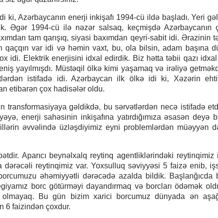
ldi ki, Azərbaycanın enerji inkişafı 1994-cü ildə başladı. Yeri g
irik. Əgər 1994-cü ilə nəzər salsaq, keçmişdə Azərbaycanın 
axımdan tam qarışıq, siyasi baxımdan qeyri-sabit idi. Ərazinin 
yon qaçqın var idi və həmin vaxt, bu, ola bilsin, adam başına 
 idi. Elektrik enerjisini idxal edirdik. Biz hətta təbii qazı idxal
 geniş yayılmışdı. Müstəqil ölkə kimi yaşamaq və irəliyə getmək
dən istifadə idi. Azərbaycan ilk ölkə idi ki, Xəzərin ehtiy
an etibarən çox hadisələr oldu.
transformasiyaya gəldikdə, bu sərvətlərdən necə istifadə etd
yəyə, enerji sahəsinin inkişafına yatırdığımıza əsasən deyə bil
ı illərin əvvəlində üzləşdiyimiz eyni problemlərdən müəyyən 
dir. Aparıcı beynəlxalq reytinq agentliklərindəki reytinqimiz i
ya dərəcəli reytinqimiz var. Yoxsulluq səviyyəsi 5 faizə enib, iş
 borcumuzu əhəmiyyətli dərəcədə azalda bildik. Başlanğıcda 
tegiyamız borc götürməyi dayandırmaq və borcları ödəmək oldu
ılı olmayaq. Bu gün bizim xarici borcumuz dünyada ən aşağ
n 6 faizindən çoxdur.