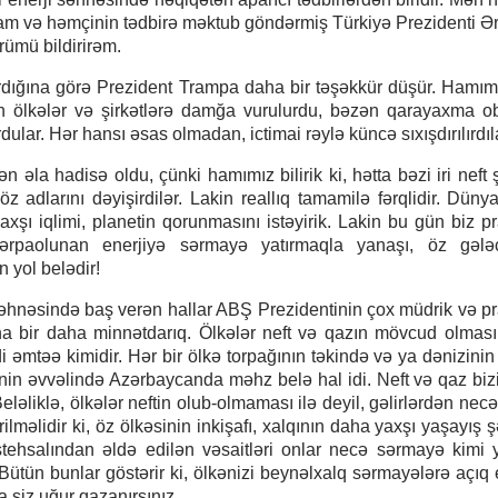
m və həmçinin tədbirə məktub göndərmiş Türkiyə Prezidenti 
rümü bildirirəm.
dığına görə Prezident Trampa daha bir təşəkkür düşür. Hamımız
olan ölkələr və şirkətlərə damğa vurulurdu, bəzən qarayaxma o
dular. Hər hansı əsas olmadan, ictimai rəylə küncə sıxışdırılırdıl
əla hadisə oldu, çünki hamımız bilirik ki, hətta bəzi iri neft şi
 adlarını dəyişirdilər. Lakin reallıq tamamilə fərqlidir. Dünya
şı iqlimi, planetin qorunmasını istəyirik. Lakin bu gün biz p
 bərpaolunan enerjiyə sərmayə yatırmaqla yanaşı, öz gələc
 yol belədir!
 səhnəsində baş verən hallar ABŞ Prezidentinin çox müdrik və p
na bir daha minnətdarıq. Ölkələr neft və qazın mövcud olmas
di əmtəə kimidir. Hər bir ölkə torpağının təkində və ya dənizinin
iyinin əvvəlində Azərbaycanda məhz belə hal idi. Neft və qaz bi
əliklə, ölkələr neftin olub-olmaması ilə deyil, gəlirlərdən necə 
lməlidir ki, öz ölkəsinin inkişafı, xalqının daha yaxşı yaşayış ş
stehsalından əldə edilən vəsaitləri onlar necə sərmayə kimi yat
ütün bunlar göstərir ki, ölkənizi beynəlxalq sərmayələrə açıq
 siz uğur qazanırsınız.