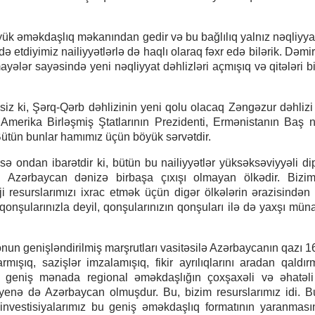
yük əməkdaşlıq məkanından gedir və bu bağlılıq yalnız nəqliyya
 etdiyimiz nailiyyətlərlə də haqlı olaraq fəxr edə bilərik. Dəmir
lər sayəsində yeni nəqliyyat dəhlizləri açmışıq və qitələri bir-
əsiz ki, Şərq-Qərb dəhlizinin yeni qolu olacaq Zəngəzur dəhlizi
Amerika Birləşmiş Ştatlarının Prezidenti, Ermənistanın Baş n
ütün bunlar hamımız üçün böyük sərvətdir.
ə ondan ibarətdir ki, bütün bu nailiyyətlər yüksəksəviyyəli di
i Azərbaycan dənizə birbaşa çıxışı olmayan ölkədir. Bizi
i resurslarımızı ixrac etmək üçün digər ölkələrin ərazisində
qonşularınızla deyil, qonşularınızın qonşuları ilə də yaxşı müna
un genişləndirilmiş marşrutları vasitəsilə Azərbaycanın qazı 1
parmışıq, sazişlər imzalamışıq, fikir ayrılıqlarını aradan qaldır
ə geniş mənada regional əməkdaşlığın çoxşaxəli və əhatəli
enə də Azərbaycan olmuşdur. Bu, bizim resurslarımız idi. B
 investisiyalarımız bu geniş əməkdaşlıq formatının yaranması