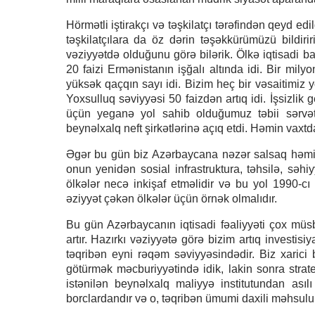
Hörmətli iştirakçı və təşkilatçı tərəfindən qeyd edi
təşkilatçılara da öz dərin təşəkkürümüzü bildir
vəziyyətdə olduğunu görə bilərik. Ölkə iqtisadi b
20 faizi Ermənistanın işğalı altında idi. Bir mil
yüksək qaçqın sayı idi. Bizim heç bir vəsaitimiz yox
Yoxsulluq səviyyəsi 50 faizdən artıq idi. İşsizlik
üçün yeganə yol sahib olduğumuz təbii sərvətlər
beynəlxalq neft şirkətlərinə açıq etdi. Həmin vaxtd
Əgər bu gün biz Azərbaycana nəzər salsaq həmin 
onun yenidən sosial infrastruktura, təhsilə, səhiy
ölkələr necə inkişaf etməlidir və bu yol 1990-c
əziyyət çəkən ölkələr üçün örnək olmalıdır.
Bu gün Azərbaycanın iqtisadi fəaliyyəti çox müsbət
artır. Hazırkı vəziyyətə görə bizim artıq investisi
təqribən eyni rəqəm səviyyəsindədir. Biz xarici
götürmək məcburiyyətində idik, lakin sonra stra
istənilən beynəlxalq maliyyə institutundan as
borclardandır və o, təqribən ümumi daxili məhsulu