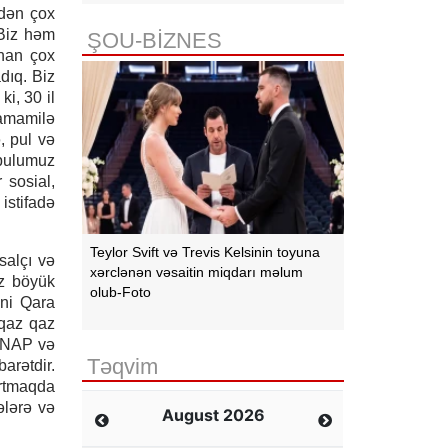
ədən çox
 Biz həm
ŞOU-BİZNES
anan çox
dıq. Biz
ki, 30 il
tamamilə
, pul və
 pulumuz
 sosial,
istifadə
Teylor Svift və Trevis Kelsinin toyuna
salçı və
xərclənən vəsaitin miqdarı məlum
iz böyük
olub-Foto
ini Qara
fqaz qaz
TANAP və
Təqvim
arətdir.
artmaqda
ələrə və
August 2026