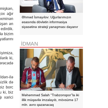
əlmişkən,
çox ağır
Əhməd İsmayılov: Uğurlarımızın
təxminən
əsasında dövlətin informasiya
düşən ən
siyasətinə strateji yanaşması dayanır
 edirdik.
də bizim
atlarını
İDMAN
iyimizə,
ərik ki,
dərəcədə
ldən-ilə
sizlik də
biz borc
 ki, biz
Məhəmməd Salah “Trabzonspor”la iki
ı xarici
illik müqavilə imzalayıb, mövsümə 17
mln. avro qazanacaq