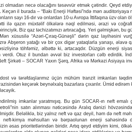
i olmadan necə olacağını təsəvvür etmək çətindir. Qeyd etdiy
ik. Keçən il burada – “Bakı Enerji Həftəsi”ndə mən auditoriyaya
nların sayı 16-dır və onlardan 10-u Avropa İttifaqına üzv olan öl
ətti ilə qazın müxtəlif ölkələrə nəql edilməsi, ərazi və coğraf
rinciyik. Biz qaz təchizatımızı artıracağıq. Yeri gəlmişkən, bu g
ən xüsusilə “Azəri-Çıraq-Günəşli” dərin qaz layihəsini vu
üzrə Abşeron yatağı və bir çox digər yataqlarla yanaşı, əlavə q
əsizliyinə töhfəmiz, əlbəttə ki, artacaqdır. Düzgün enerji siyas
rdi. Otuz il bundan əvvəl biz investorları cəlb edirdik. İnd
 Neft Şirkəti – SOCAR Yaxın Şərq, Afrika və Mərkəzi Asiyaya inv
dost və tərəfdaşlarımız üçün mühüm tranzit imkanları təqdim
zisindən keçərək beynəlxalq bazarlara çıxarılır. Ümid edirəm k
ləcəyik.
dirilmiş imkanlar yaratmışıq. Bu gün SOCAR-ın neft emalı 
Petroli”nin satın alınması nəticəsində Aralıq dənizi hövzəsind
dir. Beləliklə, biz yalnız neft və qaz deyil, həm də neft məhs
si, neft-kimya məhsulları və bərpaolunan enerji sahəsində 
in əsas prioritetlərindən biridir. Artıq qeyd etdiyim kimi, ölkəl