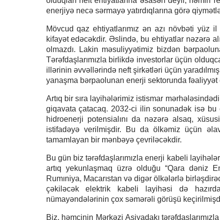
olduqları neft ehtiyatlarına əsasən deyil, həmin r
enerjiyə necə sərmayə yatırdıqlarına görə qiymətlən
Mövcud qaz ehtiyatlarımız ən azı növbəti yüz il
kifayət edəcəkdir. Əslində, bu ehtiyatlar nəzərə a
olmazdı. Lakin məsuliyyətimiz bizdən bərpaoluna
Tərəfdaşlarımızla birlikdə investorlar üçün olduqca 
illərinin əvvəllərində neft şirkətləri üçün yaradıl
yanaşma bərpaolunan enerji sektorunda fəaliyyət gö
Artıq bir sıra layihələrimiz istismar mərhələsind
giqavata çatacaq. 2032-ci ilin sonunadək isə bu gö
hidroenerji potensialını da nəzərə alsaq, xüs
istifadəyə verilmişdir. Bu da ölkəmiz üçün əlav
tamamlayan bir mənbəyə çevriləcəkdir.
Bu gün biz tərəfdaşlarımızla enerji kabeli layihələ
artıq yekunlaşmaq üzrə olduğu “Qara dəniz Ene
Rumıniya, Macarıstan və digər ölkələrlə birləşd
çəkiləcək elektrik kabeli layihəsi də hazır
nümayəndələrinin çox səmərəli görüşü keçirilmişdi
Biz, həmçinin Mərkəzi Asiyadakı tərəfdaşlarımızl