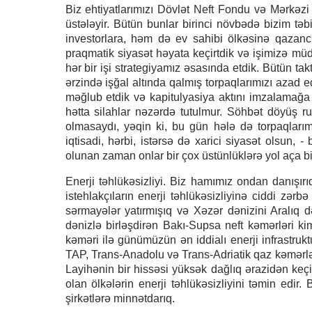
Biz ehtiyatlarımızı Dövlət Neft Fondu və Mərkəzi 
üstələyir. Bütün bunlar birinci növbədə bizim təb
investorlara, həm də ev sahibi ölkəsinə qazanc 
praqmatik siyasət həyata keçirtdik və işimizə mü
hər bir işi strategiyamız əsasında etdik. Bütün tak
ərzində işğal altında qalmış torpaqlarımızı azad
məğlub etdik və kapitulyasiya aktını imzalamağa
hətta silahlar nəzərdə tutulmur. Söhbət döyüş 
olmasaydı, yəqin ki, bu gün hələ də torpaqlarımız 
iqtisadi, hərbi, istərsə də xarici siyasət olsun, 
olunan zaman onlar bir çox üstünlüklərə yol aça bi
Enerji təhlükəsizliyi. Biz hamımız ondan danışırı
istehlakçıların enerji təhlükəsizliyinə ciddi zər
sərmayələr yatırmışıq və Xəzər dənizini Aralıq də
dənizlə birləşdirən Bakı-Supsa neft kəmərləri kim
kəməri ilə günümüzün ən iddialı enerji infrastru
TAP, Trans-Anadolu və Trans-Adriatik qaz kəmərlər
Layihənin bir hissəsi yüksək dağlıq ərazidən keçir
olan ölkələrin enerji təhlükəsizliyini təmin edir.
şirkətlərə minnətdarıq.