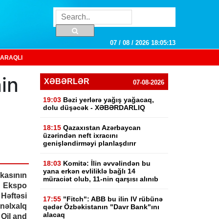
07 / 08 / 2026 18:05:14
ARAQLI
in
XƏBƏRLƏR
07-08-2026
19:03
Bəzi yerlərə yağış yağacaq,
dolu düşəcək - XƏBƏRDARLIQ
18:15
Qazaxıstan Azərbaycan
üzərindən neft ixracını
genişləndirməyi planlaşdırır
18:03
Komitə: İlin əvvəlindən bu
yana erkən evliliklə bağlı 14
kasının
müraciət olub, 11-nin qarşısı alınıb
 Ekspo
əftəsi
17:55
"Fitch": ABB bu ilin IV rübünə
nəlxalq
qədər Özbəkistanın "Davr Bank"ını
alacaq
 Oil and