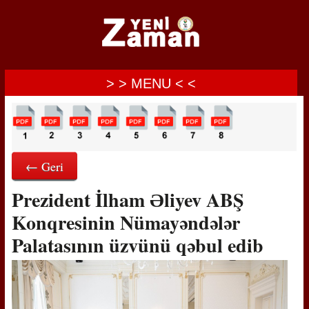
> > MENU < <
← Geri
Prezident İlham Əliyev ABŞ
Konqresinin Nümayəndələr
Palatasının üzvünü qəbul edib