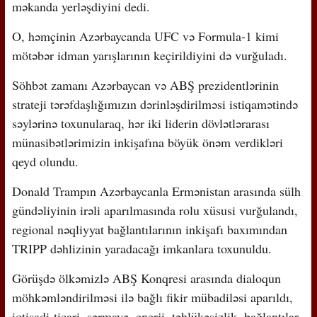
məkanda yerləşdiyini dedi.
O, həmçinin Azərbaycanda UFC və Formula-1 kimi
mötəbər idman yarışlarının keçirildiyini də vurğuladı.
Söhbət zamanı Azərbaycan və ABŞ prezidentlərinin
strateji tərəfdaşlığımızın dərinləşdirilməsi istiqamətində
səylərinə toxunularaq, hər iki liderin dövlətlərarası
münasibətlərimizin inkişafına böyük önəm verdikləri
qeyd olundu.
Donald Trampın Azərbaycanla Ermənistan arasında sülh
gündəliyinin irəli aparılmasında rolu xüsusi vurğulandı,
regional nəqliyyat bağlantılarının inkişafı baxımından
TRIPP dəhlizinin yaradacağı imkanlara toxunuldu.
Görüşdə ölkəmizlə ABŞ Konqresi arasında dialoqun
möhkəmləndirilməsi ilə bağlı fikir mübadiləsi aparıldı,
iqtisadi-ticari, sərmayə, enerji, təhlükəsizlik, bağlantılar,