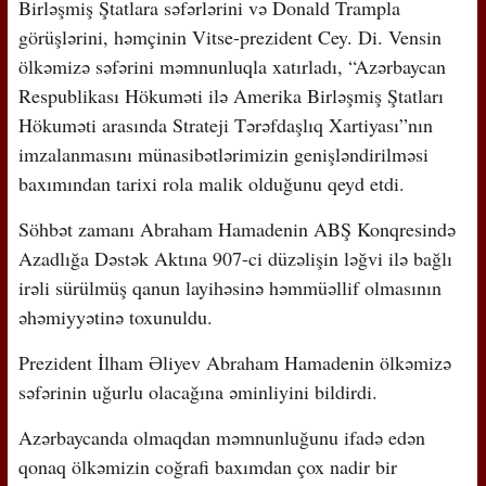
Birləşmiş Ştatlara səfərlərini və Donald Trampla
görüşlərini, həmçinin Vitse-prezident Cey. Di. Vensin
ölkəmizə səfərini məmnunluqla xatırladı, “Azərbaycan
Respublikası Hökuməti ilə Amerika Birləşmiş Ştatları
Hökuməti arasında Strateji Tərəfdaşlıq Xartiyası”nın
imzalanmasını münasibətlərimizin genişləndirilməsi
baxımından tarixi rola malik olduğunu qeyd etdi.
Söhbət zamanı Abraham Hamadenin ABŞ Konqresində
Azadlığa Dəstək Aktına 907-ci düzəlişin ləğvi ilə bağlı
irəli sürülmüş qanun layihəsinə həmmüəllif olmasının
əhəmiyyətinə toxunuldu.
Prezident İlham Əliyev Abraham Hamadenin ölkəmizə
səfərinin uğurlu olacağına əminliyini bildirdi.
Azərbaycanda olmaqdan məmnunluğunu ifadə edən
qonaq ölkəmizin coğrafi baxımdan çox nadir bir