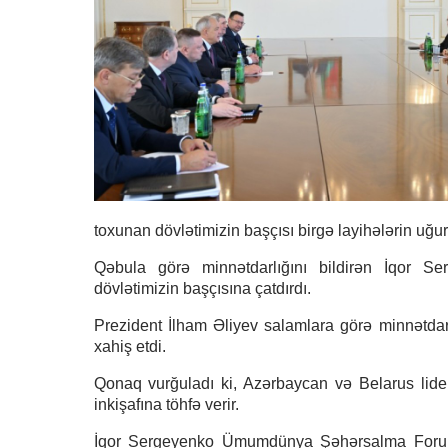
toxunan dövlətimizin başçısı birgə layihələrin uğur
Qəbula görə minnətdarlığını bildirən İqor S
dövlətimizin başçısına çatdırdı.
Prezident İlham Əliyev salamlara görə minnətdar
xahiş etdi.
Qonaq vurğuladı ki, Azərbaycan və Belarus lider
inkişafına töhfə verir.
İqor Sergeyenko Ümumdünya Şəhərsalma Forumunu