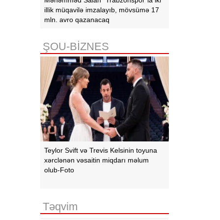
illik müqavilə imzalayıb, mövsümə 17
mln. avro qazanacaq
ŞOU-BİZNES
Teylor Svift və Trevis Kelsinin toyuna
xərclənən vəsaitin miqdarı məlum
olub-Foto
Təqvim