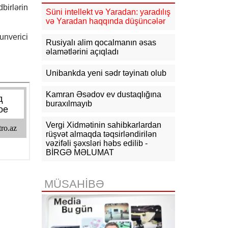
11:17
Rusiyadan Ermənistana
birlərin
Azərbaycandan keçməklə 15 vaqon
Süni intellekt və Yaradan: yaradılış
buğda, 10 vaqon daş kömür
və Yaradan haqqında düşüncələr
göndərilib
unverici
Rusiyalı alim qocalmanın əsas
10:54
KİV: Ukrayna Qazaxıstan
əlamətlərini açıqladı
neftini daşıyan tankerləri hədəfə
almayacaq
Unibankda yeni sədr təyinatı olub
10:44
CNN: ABŞ Baş Qərargah rəisi
İranla müharibədən çıxış yolu axtarır
Kamran Əsədov ev dustaqlığına
buraxılmayıb
10:26
Ermənistanın Baş naziri: Yaxın
vaxtlarda TRIPP layihəsinin praktiki
Vergi Xidmətinin sahibkarlardan
icrasına başlayacağıq
rüşvət almaqda təqsirləndirilən
vəzifəli şəxsləri həbs edilib -
10:15
Paşinyan: Ermənistanla
BİRGƏ MƏLUMAT
Azərbaycan arasında münaqişə
səhifəsi bağlanıb, sülh bərqərar
olub
MÜSAHİBƏ