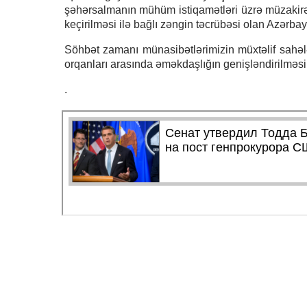
şəhərsalmanın mühüm istiqamətləri üzrə müzakirələr
keçirilməsi ilə bağlı zəngin təcrübəsi olan Azərb
Söhbət zamanı münasibətlərimizin müxtəlif sahələr
orqanları arasında əməkdaşlığın genişləndirilməsi il
.