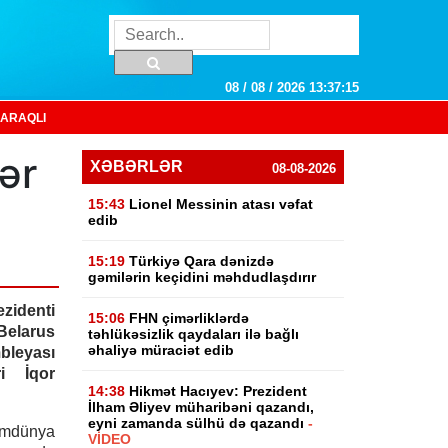
08 / 08 / 2026 13:37:15
ARAQLI
ər
XƏBƏRLƏR
08-08-2026
15:43
Lionel Messinin atası vəfat
edib
15:19
Türkiyə Qara dənizdə
gəmilərin keçidini məhdudlaşdırır
zidenti
15:06
FHN çimərliklərdə
elarus
təhlükəsizlik qaydaları ilə bağlı
əhaliyə müraciət edib
leyası
i İqor
14:38
Hikmət Hacıyev: Prezident
İlham Əliyev müharibəni qazandı,
eyni zamanda sülhü də qazandı
-
umdünya
VİDEO