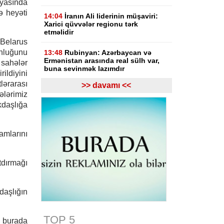
yasında
 heyəti
14:04
İranın Ali liderinin müşaviri:
Xarici qüvvələr regionu tərk
etməlidir
Belarus
unluğunu
13:48
Rubinyan: Azərbaycan və
Ermənistan arasında real sülh var,
 sahələr
buna sevinmək lazımdır
ildiyini
ərarası
>> davamı <<
13:08
Gürcüstan hakimiyyəti Rusiya
ələrimiz
ilə müharibənin başlamasında
daşlığa
Saakaşvilini günahlandırıb
12:47
Ermənistanın Baş naziri Nikol
mlarını
Paşinyan Azərbaycan Prezidenti
İlham Əliyevə zəng edib
12:27
Bazar günü Azərbaycanda 40
tdırmağı
dərəcə isti olacaq
11:33
Türkiyəli ekspert: İlham
daşlığın
Əliyevin rəhbərliyi ilə tarixi dönüş
baş verdi
TOP 5
, burada