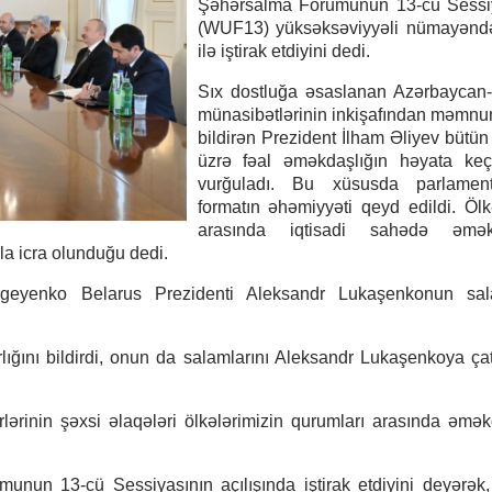
Şəhərsalma Forumunun 13-cü Sessi
(WUF13) yüksəksəviyyəli nümayəndə
ilə iştirak etdiyini dedi.
Sıx dostluğa əsaslanan Azərbaycan-
münasibətlərinin inkişafından məmn
bildirən Prezident İlham Əliyev bütün
üzrə fəal əməkdaşlığın həyata keçir
vurğuladı. Bu xüsusda parlamentl
formatın əhəmiyyəti qeyd edildi. Ölk
arasında iqtisadi sahədə əmək
la icra olunduğu dedi.
ergeyenko Belarus Prezidenti Aleksandr Lukaşenkonun sala
lığını bildirdi, onun da salamlarını Aleksandr Lukaşenkoya ça
lərinin şəxsi əlaqələri ölkələrimizin qurumları arasında əmək
n 13-cü Sessiyasının açılışında iştirak etdiyini deyərək