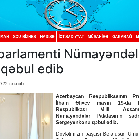
DMAN
ŞOU-BİZNES
HADISƏ
İQTISADIYYAT
MÜSAHİBƏ
QARABAĞ
M
 parlamenti Nümayəndəl
 qəbul edib
,722 oxunub
Azərbaycan Respublikasının Pre
İlham Əliyev mayın 19-da B
Respublikası Milli Assamb
Nümayəndələr Palatasının sədr
Sergeyenkonu qəbul edib.
Dövlətimizin başçısı Belarusun Üm