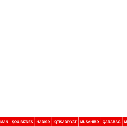
DMAN
ŞOU-BİZNES
HADISƏ
İQTISADIYYAT
MÜSAHİBƏ
QARABAĞ
M