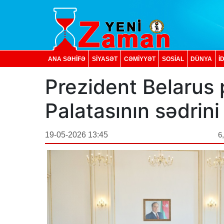
ANA SƏHİFƏ
SİYASƏT
CƏMİYYƏT
SOSIAL
DÜNYA
İ
Prezident Belarus
Palatasının sədrini
19-05-2026 13:45
6