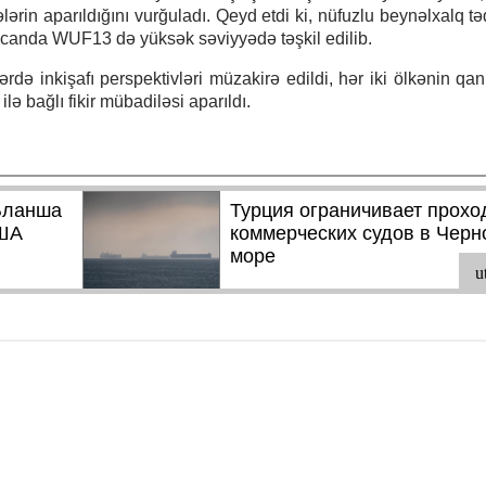
in aparıldığını vurğuladı. Qeyd etdi ki, nüfuzlu beynəlxalq təd
aycanda WUF13 də yüksək səviyyədə təşkil edilib.
də inkişafı perspektivləri müzakirə edildi, hər iki ölkənin qan
ə bağlı fikir mübadiləsi aparıldı.