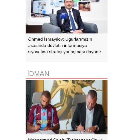
Əhməd İsmayılov: Uğurlarımızın
əsasında dövlətin informasiya
siyasətinə strateji yanaşması dayanır
İDMAN
Məhəmməd Salah “Trabzonspor”la iki