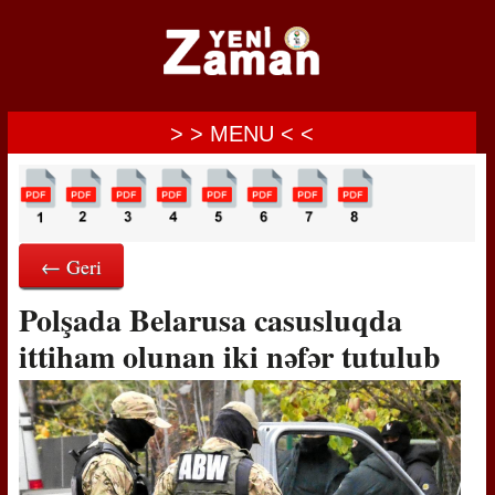
> > MENU < <
← Geri
Polşada Belarusa casusluqda
ittiham olunan iki nəfər tutulub