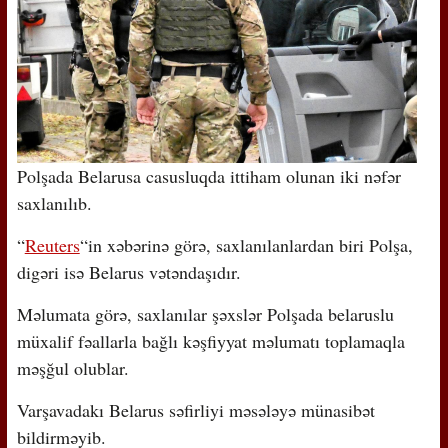
Polşada Belarusa casusluqda ittiham olunan iki nəfər
saxlanılıb.
“
Reuters
“in xəbərinə görə, saxlanılanlardan biri Polşa,
digəri isə Belarus vətəndaşıdır.
Məlumata görə, saxlanılar şəxslər Polşada belaruslu
müxalif fəallarla bağlı kəşfiyyat məlumatı toplamaqla
məşğul olublar.
Varşavadakı Belarus səfirliyi məsələyə münasibət
bildirməyib.