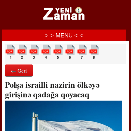
> > MENU < <
← Geri
Polşa israilli nazirin ölkəyə
girişinə qadağa qoyacaq