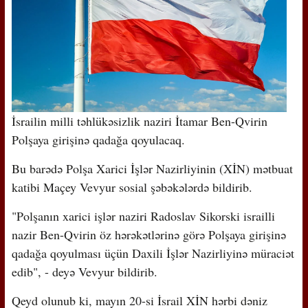
İsrailin milli təhlükəsizlik naziri İtamar Ben-Qvirin
Polşaya girişinə qadağa qoyulacaq.
Bu barədə Polşa Xarici İşlər Nazirliyinin (XİN) mətbuat
katibi Maçey Vevyur sosial şəbəkələrdə bildirib.
"Polşanın xarici işlər naziri Radoslav Sikorski israilli
nazir Ben-Qvirin öz hərəkətlərinə görə Polşaya girişinə
qadağa qoyulması üçün Daxili İşlər Nazirliyinə müraciət
edib", - deyə Vevyur bildirib.
Qeyd olunub ki, mayın 20-si İsrail XİN hərbi dəniz