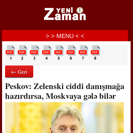
> > MENU < <
← Geri
Peskov: Zelenski ciddi danışmağa
hazırdırsa, Moskvaya gələ bilər