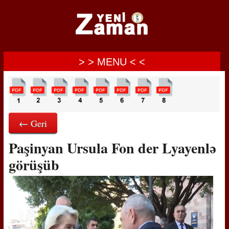
> > MENU < <
← Geri
Paşinyan Ursula Fon der Lyayenlə
görüşüb