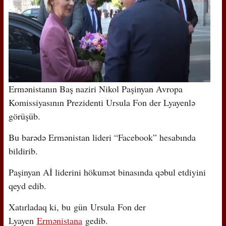
Ermənistanın Baş naziri Nikol Paşinyan Avropa
Komissiyasının Prezidenti Ursula Fon der Lyayenlə
görüşüb.
Bu barədə Ermənistan lideri “Facebook” hesabında
bildirib.
Paşinyan Aİ liderini hökumət binasında qəbul etdiyini
qeyd edib.
Xatırladaq ki, bu gün Ursula Fon der
Lyayen
Ermənistana
gedib.