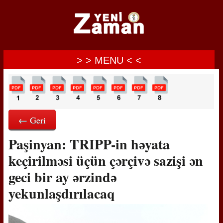
> > MENU < <
← Geri
Paşinyan: TRIPP-in həyata
keçirilməsi üçün çərçivə sazişi ən
geci bir ay ərzində
yekunlaşdırılacaq