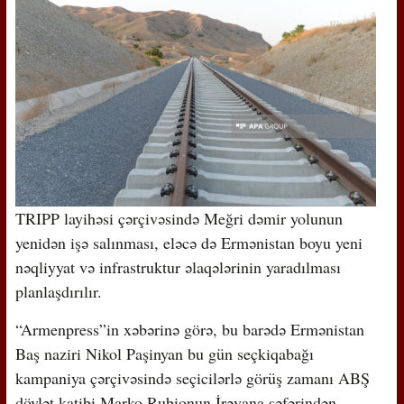
TRIPP layihəsi çərçivəsində Meğri dəmir yolunun
yenidən işə salınması, eləcə də Ermənistan boyu yeni
nəqliyyat və infrastruktur əlaqələrinin yaradılması
planlaşdırılır.
“Armenpress”in xəbərinə görə, bu barədə Ermənistan
Baş naziri Nikol Paşinyan bu gün seçkiqabağı
kampaniya çərçivəsində seçicilərlə görüş zamanı ABŞ
dövlət katibi Marko Rubionun İrəvana səfərindən