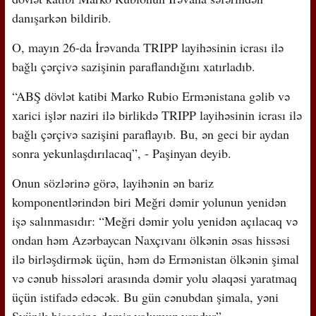
danışarkən bildirib.
O, mayın 26-da İrəvanda TRIPP layihəsinin icrası ilə
bağlı çərçivə sazişinin paraflandığını xatırladıb.
“ABŞ dövlət katibi Marko Rubio Ermənistana gəlib və
xarici işlər naziri ilə birlikdə TRIPP layihəsinin icrası ilə
bağlı çərçivə sazişini paraflayıb. Bu, ən geci bir aydan
sonra yekunlaşdırılacaq”, - Paşinyan deyib.
Onun sözlərinə görə, layihənin ən bariz
komponentlərindən biri Meğri dəmir yolunun yenidən
işə salınmasıdır: “Meğri dəmir yolu yenidən açılacaq və
ondan həm Azərbaycan Naxçıvanı ölkənin əsas hissəsi
ilə birləşdirmək üçün, həm də Ermənistan ölkənin şimal
və cənub hissələri arasında dəmir yolu əlaqəsi yaratmaq
üçün istifadə edəcək. Bu gün cənubdan şimala, yəni
Syünik hissəsinə dəmir yolumuz yoxdur”.