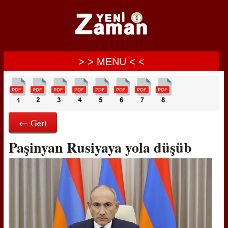
> > MENU < <
← Geri
Paşinyan Rusiyaya yola düşüb