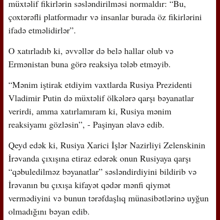
müxtəlif fikirlərin səsləndirilməsi normaldır: “Bu,
çoxtərəfli platformadır və insanlar burada öz fikirlərini
ifadə etməlidirlər”.
O xatırladıb ki, əvvəllər də belə hallar olub və
Ermənistan buna görə reaksiya tələb etməyib.
“Mənim iştirak etdiyim vaxtlarda Rusiya Prezidenti
Vladimir Putin də müxtəlif ölkələrə qarşı bəyanatlar
verirdi, amma xatırlamıram ki, Rusiya mənim
reaksiyamı gözləsin”, - Paşinyan əlavə edib.
Qeyd edək ki, Rusiya Xarici İşlər Nazirliyi Zelenskinin
İrəvanda çıxışına etiraz edərək onun Rusiyaya qarşı
“qəbuledilməz bəyanatlar” səsləndirdiyini bildirib və
İrəvanın bu çıxışa kifayət qədər mənfi qiymət
vermədiyini və bunun tərəfdaşlıq münasibətlərinə uyğun
olmadığını bəyan edib.