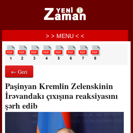
> > MENU < <
← Geri
Paşinyan Kremlin Zelenskinin
İrəvandakı çıxışına reaksiyasını
şərh edib