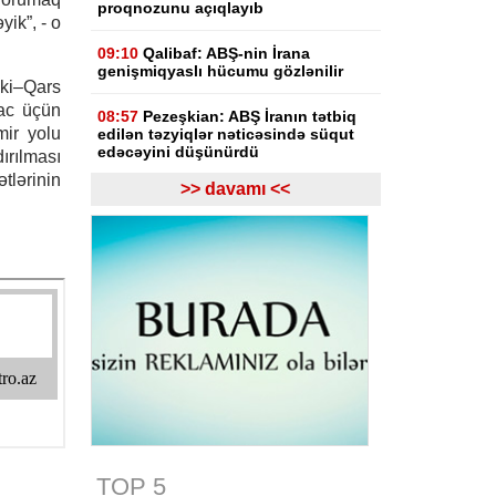
proqnozunu açıqlayıb
yik”, - o
09:10
Qalibaf: ABŞ-nin İrana
genişmiqyaslı hücumu gözlənilir
aki–Qars
rac üçün
08:57
Pezeşkian: ABŞ İranın tətbiq
mir yolu
edilən təzyiqlər nəticəsində süqut
edəcəyini düşünürdü
ırılması
lərinin
>> davamı <<
06-08-2026
19:10
Məhəmməd Salah
“Trabzonspor”la iki illik müqavilə
imzalayıb, mövsümə 17 mln. avro
qazanacaq
19:03
Rubinyan Matviyenkoya ixrac
məhdudiyyətlərindən narahatlığını
çatdırıb
19:01
“Real Madrid” 125 milyon
avroluq Yan Diomande transferini
rəsmən açıqlayıb
TOP 5