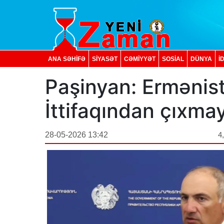
ANA SƏHİFƏ
SİYASƏT
CƏMİYYƏT
SOSIAL
DÜNYA
İ
Paşinyan: Ermənist
İttifaqından çıxm
28-05-2026 13:42
4