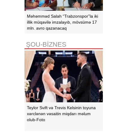
Məhəmməd Salah “Trabzonspor”la iki
illik müqavilə imzalayıb, mövsümə 17
mln. avro qazanacaq
ŞOU-BİZNES
Teylor Svift və Trevis Kelsinin toyuna
xərclənən vəsaitin miqdarı məlum
olub-Foto