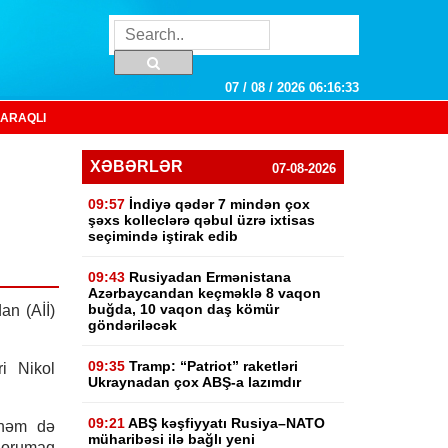
07 / 08 / 2026 06:16:34
ARAQLI
XƏBƏRLƏR
07-08-2026
09:57
İndiyə qədər 7 mindən çox
şəxs kolleclərə qəbul üzrə ixtisas
seçimində iştirak edib
09:43
Rusiyadan Ermənistana
Azərbaycandan keçməklə 8 vaqon
buğda, 10 vaqon daş kömür
dan (Aİİ)
göndəriləcək
09:35
Tramp: “Patriot” raketləri
i Nikol
Ukraynadan çox ABŞ-a lazımdır
09:21
ABŞ kəşfiyyatı Rusiya–NATO
 həm də
müharibəsi ilə bağlı yeni
qorumaq