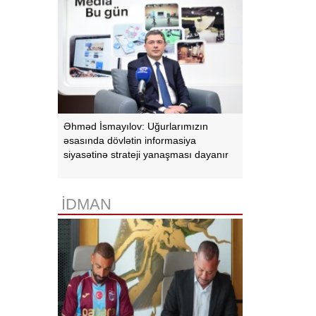
Əhməd İsmayılov: Uğurlarımızın
əsasında dövlətin informasiya
siyasətinə strateji yanaşması dayanır
İDMAN