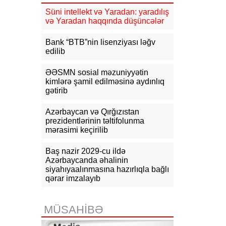
18:15
MİQ üzrə faktiki yaşayış
rayonuna uyğun vakansiya seçimi
Süni intellekt və Yaradan: yaradılış
başlayır
və Yaradan haqqında düşüncələr
18:10
Rusiya XİN: Ermənistan Aİ-yə
Bank “BTB”nin lisenziyası ləğv
yaxınlaşmanı diversifikasiya
edilib
adlandırmamalıdır
ƏƏSMN sosial məzuniyyətin
18:03
Rasim İldırımzadə, Zaur
kimlərə şamil edilməsinə aydınlıq
Mirzəzadə və Qoşqar Məmmədovun
gətirib
apellyasiya şikayəti üzrə məhkəmə
başlayıb
Azərbaycan və Qırğızıstan
prezidentlərinin təltifolunma
17:12
Gürcüstan Gəlirlər Xidməti
mərasimi keçirilib
azərbaycanlı sürücülərin gömrükdə
saxlanılması məsələsini araşdırır
Baş nazir 2029-cu ildə
17:06
"Europol" miqrantların qeyri-
Azərbaycanda əhalinin
qanuni daşınmasında şübhəli
siyahıyaalınmasına hazırlıqla bağlı
bilinən suriyalıları saxlayıb
qərar imzalayıb
17:01
Zərdabda maşın dirəyə
çırpılıb, ölən və xəsarət alanlar var -
MÜSAHİBƏ
FOTO