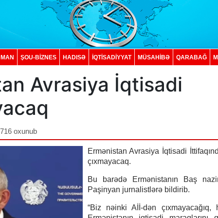
DMAN
ŞOU-BİZNES
HADISƏ
İQTISADIYYAT
MÜSAHİBƏ
QARABAĞ
M
an Avrasiya İqtisadi
ayacaq
,716 oxunub
Ermənistan Avrasiya İqtisadi İttifaqın
çıxmayacaq.
Bu barədə Ermənistanın Baş nazir
Paşinyan jurnalistlərə bildirib.
“Biz nəinki Aİİ-dən çıxmayacağıq,
Ermənistanın iqtisadi maraqlarını 