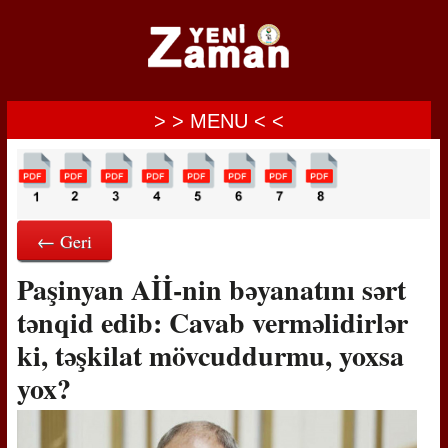
> > MENU < <
← Geri
Paşinyan Aİİ-nin bəyanatını sərt
tənqid edib: Cavab verməlidirlər
ki, təşkilat mövcuddurmu, yoxsa
yox?