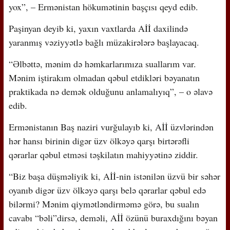
yox”, – Ermənistan hökumətinin başçısı qeyd edib.
Paşinyan deyib ki, yaxın vaxtlarda Aİİ daxilində
yaranmış vəziyyətlə bağlı müzakirələrə başlayacaq.
“Əlbəttə, mənim də həmkarlarımıza suallarım var.
Mənim iştirakım olmadan qəbul etdikləri bəyanatın
praktikada nə demək olduğunu anlamalıyıq”, – o əlavə
edib.
Ermənistanın Baş naziri vurğulayıb ki, Aİİ üzvlərindən
hər hansı birinin digər üzv ölkəyə qarşı birtərəfli
qərarlar qəbul etməsi təşkilatın mahiyyətinə ziddir.
“Biz başa düşməliyik ki, Aİİ-nin istənilən üzvü bir səhər
oyanıb digər üzv ölkəyə qarşı belə qərarlar qəbul edə
bilərmi? Mənim qiymətləndirməmə görə, bu sualın
cavabı “bəli”dirsə, deməli, Aİİ özünü buraxdığını bəyan