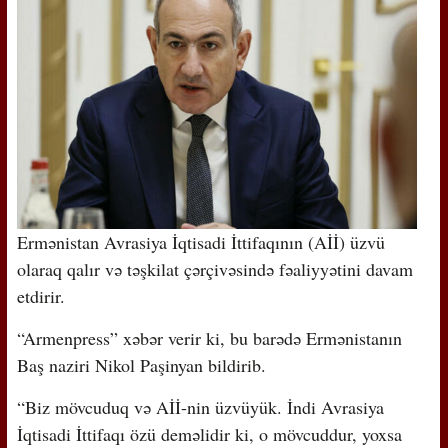
Ermənistan Avrasiya İqtisadi İttifaqının (Aİİ) üzvü
olaraq qalır və təşkilat çərçivəsində fəaliyyətini davam
etdirir.
“Armenpress” xəbər verir ki, bu barədə Ermənistanın
Baş naziri Nikol Paşinyan bildirib.
“Biz mövcuduq və Aİİ-nin üzvüyük. İndi Avrasiya
İqtisadi İttifaqı özü deməlidir ki, o mövcuddur, yoxsa