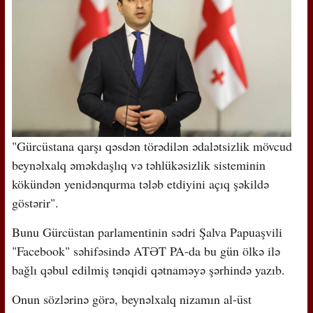
"Gürcüstana qarşı qəsdən törədilən ədalətsizlik mövcud
beynəlxalq əməkdaşlıq və təhlükəsizlik sisteminin
kökündən yenidənqurma tələb etdiyini açıq şəkildə
göstərir".
Bunu Gürcüstan parlamentinin sədri Şalva Papuaşvili
"Facebook" səhifəsində ATƏT PA-da bu gün ölkə ilə
bağlı qəbul edilmiş tənqidi qətnaməyə şərhində yazıb.
Onun sözlərinə görə, beynəlxalq nizamın al-üst