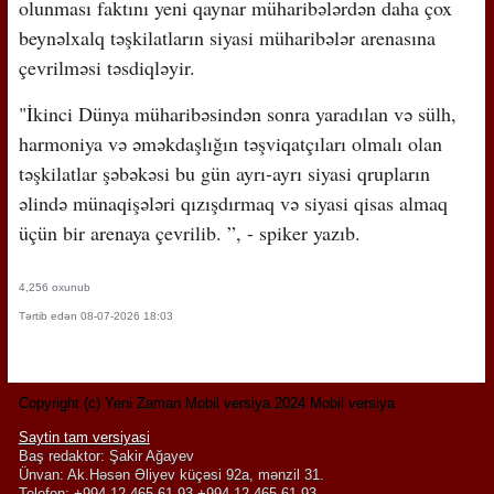
olunması faktını yeni qaynar müharibələrdən daha çox
beynəlxalq təşkilatların siyasi müharibələr arenasına
çevrilməsi təsdiqləyir.
"İkinci Dünya müharibəsindən sonra yaradılan və sülh,
harmoniya və əməkdaşlığın təşviqatçıları olmalı olan
təşkilatlar şəbəkəsi bu gün ayrı-ayrı siyasi qrupların
əlində münaqişələri qızışdırmaq və siyasi qisas almaq
üçün bir arenaya çevrilib. ”, - spiker yazıb.
4,256 oxunub
Tərtib edən 08-07-2026 18:03
Copyright (c) Yeni Zaman Mobil versiya 2024 Mobil versiya
Saytin tam versiyasi
Baş redaktor: Şakir Ağayev
Ünvan: Ak.Həsən Əliyev küçəsi 92a, mənzil 31.
Telefon: +994 12 465 61 93,+994 12 465 61 93