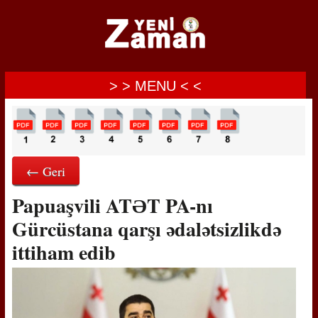
> > MENU < <
← Geri
Papuaşvili ATƏT PA-nı
Gürcüstana qarşı ədalətsizlikdə
ittiham edib