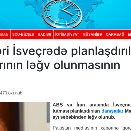
DMAN
ŞOU-BİZNES
HADISƏ
İQTISADIYYAT
MÜSAHİBƏ
QARABAĞ
M
ri İsveçrədə planlaşdırı
rının ləğv olunmasının
,470 oxunub
ABŞ və İran arasında İsveçrə
tutması planlaşdırılan
danışıqlar
Mə
ayı səbəbindən ləğv olunub.
Pakistan mediasının xəbərinə gör