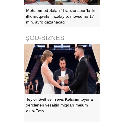
Məhəmməd Salah “Trabzonspor”la iki
illik müqavilə imzalayıb, mövsümə 17
mln. avro qazanacaq
ŞOU-BİZNES
Teylor Svift və Trevis Kelsinin toyuna
xərclənən vəsaitin miqdarı məlum
olub-Foto