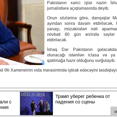
Pakistanın xarici işlər naziri İs
jurnalistlərə açıqlamasında deyib.
Onun sözlərinə görə, danışıqlar M
ayından sonra davam etdiriləcək, 
yanaşı, müzakirələri irəli aparm
növbəti 60 gün ərzində səylər
etdiriləcək.
İshaq Dar Pakistanın gələcəkd
olunacağı istənilən iclasa və ya 
qatılmağa hazır olduğunu vurğulayıb.
id Əli Xameneinin vida mərasimində iştirak edəcəyini təsdiqləyi