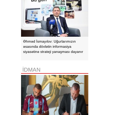
Əhməd İsmayılov: Uğurlarımızın
əsasında dövlətin informasiya
siyasətinə strateji yanaşması dayanır
İDMAN