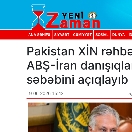
ANA SƏHİFƏ
SİYASƏT
CƏMİYYƏT
SOSIAL
DÜNYA
İ
Pakistan XİN rəhbə
ABŞ-İran danışıqla
səbəbini açıqlayıb
19-06-2026 15:42
5