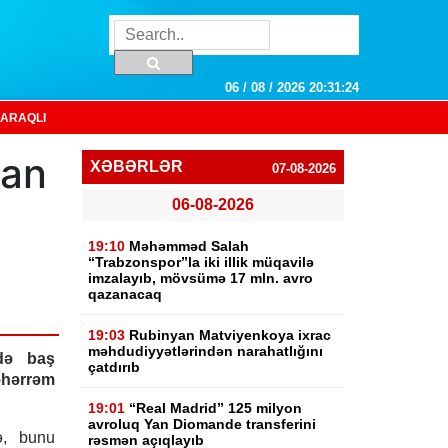
06 / 08 / 2026 20:31:24
ARAQLI
lan
XƏBƏRLƏR
07-08-2026
06-08-2026
19:10
Məhəmməd Salah
“Trabzonspor”la iki illik müqavilə
imzalayıb, mövsümə 17 mln. avro
qazanacaq
19:03
Rubinyan Matviyenkoya ixrac
məhdudiyyətlərindən narahatlığını
də baş
çatdırıb
hərrəm
19:01
“Real Madrid” 125 milyon
avroluq Yan Diomande transferini
ə, bunu
rəsmən açıqlayıb