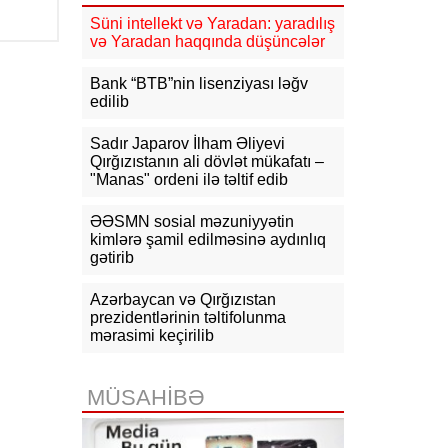
Süni intellekt və Yaradan: yaradılış
16:31
Bu il dövlət büdcəsinə 11,5
və Yaradan haqqında düşüncələr
mlrd. manata yaxın vergi daxil olub
Bank “BTB”nin lisenziyası ləğv
16:04
Tramp zəng etdi - Pentaqonda
edilib
təcili iclas təyin olundu
Sadır Japarov İlham Əliyevi
15:53
Ceyhun Bayramov: Rusiya və
Qırğızıstanın ali dövlət mükafatı –
Ukrayna arasındakı hərbi
"Manas" ordeni ilə təltif edib
əməliyyatlar ən qısa zamanda
dayandırılmalıdır
ƏƏSMN sosial məzuniyyətin
kimlərə şamil edilməsinə aydınlıq
15:41
İranda “Mossad”la əlaqəli 20-
gətirib
dən çox şəxsin saxlanıldığı bildirilir
15:26
Azərbaycan və Qırğızıstan
Kiyevdə Azərbaycan və
Ukrayna xarici işlər nazirlərinin
prezidentlərinin təltifolunma
görüşü olub
mərasimi keçirilib
15:14
Ceyhun Bayramov Ukraynada
Azərbaycan Xalq Cümhuriyyətinin
MÜSAHİBƏ
diplomatik irsinə aid arxiv sənədləri
ilə tanış olub