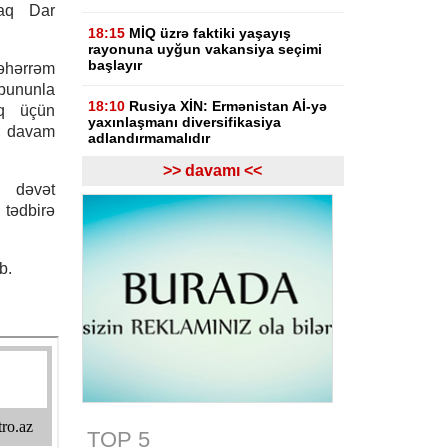
haq Dar
18:15
MİQ üzrə faktiki yaşayış
rayonuna uyğun vakansiya seçimi
başlayır
əhərrəm
bununla
18:10
Rusiya XİN: Ermənistan Aİ-yə
aq üçün
yaxınlaşmanı diversifikasiya
 davam
adlandırmamalıdır
>> davamı <<
18:03
Rasim İldırımzadə, Zaur
ə dəvət
Mirzəzadə və Qoşqar Məmmədovun
tədbirə
apellyasiya şikayəti üzrə məhkəmə
başlayıb
b.
17:12
Gürcüstan Gəlirlər Xidməti
azərbaycanlı sürücülərin gömrükdə
saxlanılması məsələsini araşdırır
17:06
"Europol" miqrantların qeyri-
qanuni daşınmasında şübhəli
bilinən suriyalıları saxlayıb
17:01
Zərdabda maşın dirəyə
çırpılıb, ölən və xəsarət alanlar var -
TOP 5
FOTO