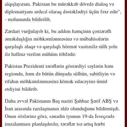
alqışlayıram. Pakistan bu mürəkkəb dövrdə dialoq və
diplomatiyanı ardıcıl olaraq dəstəklədiyi üçün fəxr edir",
- məlumatda bildirilib.
Zərdari vurğulayıb ki, bu addım həmçinin çoxtərəfli
əməkdaşlığın möhkəmlənməsinə və mübahisələrin
qarşılıqlı əlaqə və qarşılıqlı hörmət vasitəsilə sülh yolu
ilə həllinə verilən mühüm töhfədir.
Pakistan Prezidenti tərəflərin göstərdiyi səylərin həm
regionda, həm də bütün dünyada sülhün, sabitliyin və
rifahın möhkəmlənməsinə kömək edəcəyinə ümid
etdiyini bildirib.
Daha əvvəl Pakistanın Baş naziri Şahbaz Şərif ABŞ və
İran arasında razılaşmanın əldə olunduğunu bildirmişdi.
Onun sözlərinə görə, sənədin iyunun 19-da İsveçrədə
imzalanması planlaşdırılır, tərəflər isə artıq hərbi