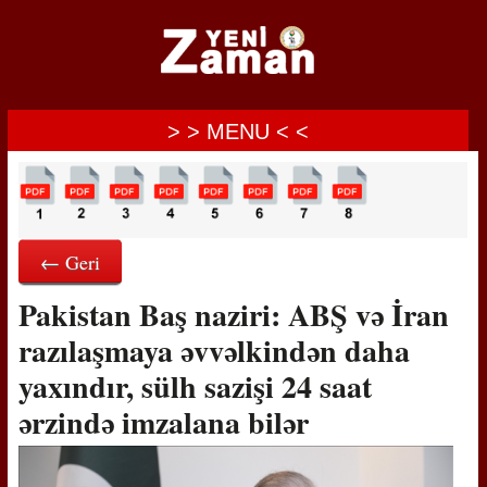
> > MENU < <
← Geri
Pakistan Baş naziri: ABŞ və İran
razılaşmaya əvvəlkindən daha
yaxındır, sülh sazişi 24 saat
ərzində imzalana bilər