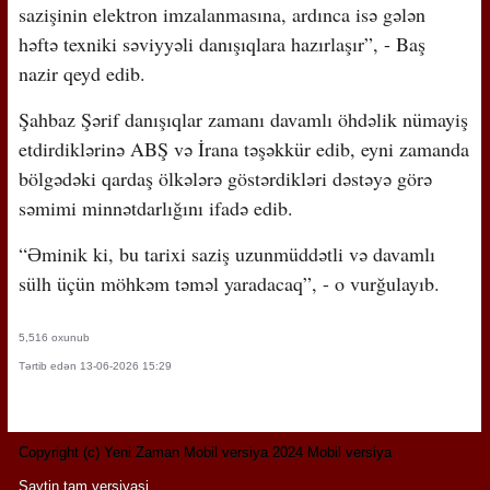
sazişinin elektron imzalanmasına, ardınca isə gələn
həftə texniki səviyyəli danışıqlara hazırlaşır”, - Baş
nazir qeyd edib.
Şahbaz Şərif danışıqlar zamanı davamlı öhdəlik nümayiş
etdirdiklərinə ABŞ və İrana təşəkkür edib, eyni zamanda
bölgədəki qardaş ölkələrə göstərdikləri dəstəyə görə
səmimi minnətdarlığını ifadə edib.
“Əminik ki, bu tarixi saziş uzunmüddətli və davamlı
sülh üçün möhkəm təməl yaradacaq”, - o vurğulayıb.
5,516 oxunub
Tərtib edən 13-06-2026 15:29
Copyright (c) Yeni Zaman Mobil versiya 2024 Mobil versiya
Saytin tam versiyasi